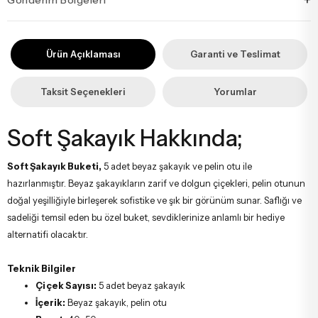
+
İstanbul’un tüm ilçelerine aynı özen ve tazelikle gönderim
yapıyoruz. Sevdiklerinize ulaştırmak istediğiniz çiçekler, özenle
Ürün Açıklaması
Garanti ve Teslimat
hazırlanarak İstanbul’un her noktasına güvenle teslim edilir.
Taksit Seçenekleri
Yorumlar
Soft Şakayık Hakkında;
Soft Şakayık Buketi,
5 adet beyaz şakayık ve pelin otu ile
hazırlanmıştır. Beyaz şakayıkların zarif ve dolgun çiçekleri, pelin otunun
doğal yeşilliğiyle birleşerek sofistike ve şık bir görünüm sunar. Saflığı ve
sadeliği temsil eden bu özel buket, sevdiklerinize anlamlı bir hediye
alternatifi olacaktır.
Teknik Bilgiler
Çiçek Sayısı:
5 adet beyaz şakayık
İçerik:
Beyaz şakayık, pelin otu