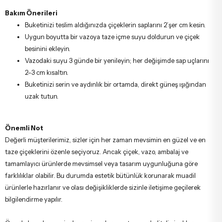
Bakım Önerileri
Buketinizi teslim aldığınızda çiçeklerin saplarını 2’şer cm kesin.
Uygun boyutta bir vazoya taze içme suyu doldurun ve çiçek
besinini ekleyin.
Vazodaki suyu 3 günde bir yenileyin; her değişimde sap uçlarını
2–3 cm kısaltın.
Buketinizi serin ve aydınlık bir ortamda, direkt güneş ışığından
uzak tutun.
Önemli Not
Değerli müşterilerimiz, sizler için her zaman mevsimin en güzel ve en
taze çiçeklerini özenle seçiyoruz. Ancak çiçek, vazo, ambalaj ve
tamamlayıcı ürünlerde mevsimsel veya tasarım uygunluğuna göre
farklılıklar olabilir. Bu durumda estetik bütünlük korunarak muadil
ürünlerle hazırlanır ve olası değişikliklerde sizinle iletişime geçilerek
bilgilendirme yapılır.