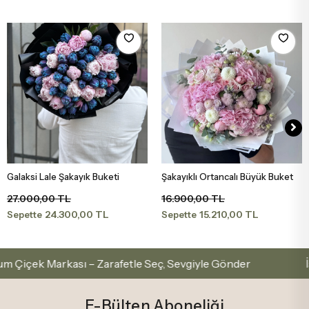
Galaksi Lale Şakayık Buketi
Şakayıklı Ortancalı Büyük Buket
Sepete Ekle
Sepete Ekle
27.000,00 TL
16.900,00 TL
24.300,00 TL
15.210,00 TL
Sepette
Sepette
k Markası – Zarafetle Seç, Sevgiyle Gönder
İstanbu
E-Bülten Aboneliği