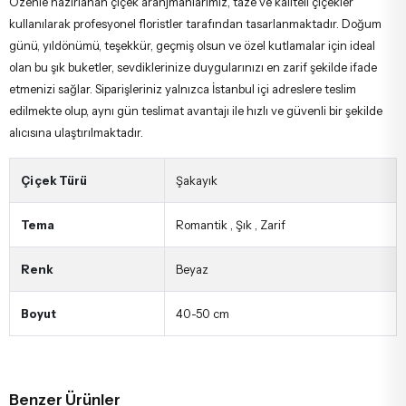
Özenle hazırlanan çiçek aranjmanlarımız, taze ve kaliteli çiçekler
kullanılarak profesyonel floristler tarafından tasarlanmaktadır. Doğum
günü, yıldönümü, teşekkür, geçmiş olsun ve özel kutlamalar için ideal
olan bu şık buketler, sevdiklerinize duygularınızı en zarif şekilde ifade
etmenizi sağlar. Siparişleriniz yalnızca İstanbul içi adreslere teslim
edilmekte olup, aynı gün teslimat avantajı ile hızlı ve güvenli bir şekilde
alıcısına ulaştırılmaktadır.
Çiçek Türü
Şakayık
Tema
Romantik
,
Şık
,
Zarif
Renk
Beyaz
Boyut
40-50 cm
Benzer Ürünler