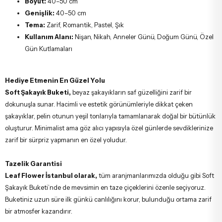
Boyut:
40–50 cm
Genişlik:
40–50 cm
Tema:
Zarif, Romantik, Pastel, Şık
Kullanım Alanı:
Nişan, Nikah, Anneler Günü, Doğum Günü, Özel
Gün Kutlamaları
Hediye Etmenin En Güzel Yolu
Soft Şakayık Buketi,
beyaz şakayıkların saf güzelliğini zarif bir
dokunuşla sunar. Hacimli ve estetik görünümleriyle dikkat çeken
şakayıklar, pelin otunun yeşil tonlarıyla tamamlanarak doğal bir bütünlük
oluşturur. Minimalist ama göz alıcı yapısıyla özel günlerde sevdiklerinize
zarif bir sürpriz yapmanın en özel yoludur.
Tazelik Garantisi
Leaf Flower İstanbul olarak,
tüm aranjmanlarımızda olduğu gibi Soft
Şakayık Buketi’nde de mevsimin en taze çiçeklerini özenle seçiyoruz.
Buketiniz uzun süre ilk günkü canlılığını korur, bulunduğu ortama zarif
bir atmosfer kazandırır.