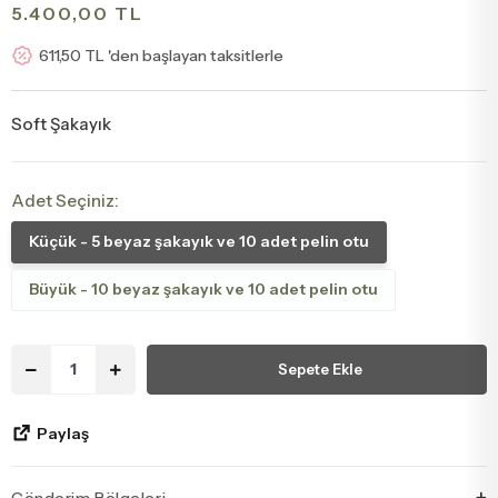
5.400,00 TL
Tebrik - Terfi Çiçekleri
Papatya Ve Kır Buketleri
611,50 TL 'den başlayan taksitlerle
Hoş Geldin Bebek Çiçekleri
Peluş Ayıcık Ve Gül Buketi
Soft Şakayık
Doğum Günü Çiçekleri
Anastasia Buketleri
Adet Seçiniz:
Özür Çiçekleri
Gelin Buketleri
Küçük - 5 beyaz şakayık ve 10 adet pelin otu
Büyük - 10 beyaz şakayık ve 10 adet pelin otu
Sepete Ekle
Paylaş
Gönderim Bölgeleri