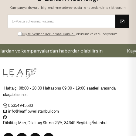
Kampanya, duyuru, bilgilendirmelerden e-posta ile haberdar olmak istiyorum.
Kişisel Verilerin Korunması Kanunu
okudum ve kabul ediyorum.
 ve kampanyalardan haberdar olabilirsin
Kaydol ve 
Haftaiçi 08:00 - 20:00 Haftasonu
09:00 - 19:00 saatleri arasında
ulaşabilirsiniz.
05354945563
info@leaffloweristanbul.com
Dikilitaş Mah, Dikilitaş Sk. no:25/A, 34349 Beşiktaş/İstanbul