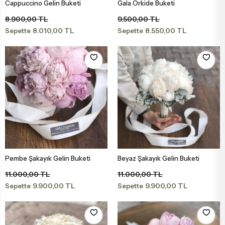
Cappuccino Gelin Buketi
Gala Orkide Buketi
Sepete Ekle
Sepete Ekle
Tebrik - Terfi Çiçekleri
Papatya Ve Kır Buketleri
8.900,00 TL
9.500,00 TL
8.010,00 TL
8.550,00 TL
Sepette
Sepette
Hoş Geldin Bebek Çiçekleri
Peluş Ayıcık Ve Gül Buketi
Doğum Günü Çiçekleri
Anastasia Buketleri
Özür Çiçekleri
Gelin Buketleri
Pembe Şakayık Gelin Buketi
Beyaz Şakayık Gelin Buketi
Sepete Ekle
Sepete Ekle
11.000,00 TL
11.000,00 TL
9.900,00 TL
9.900,00 TL
Sepette
Sepette