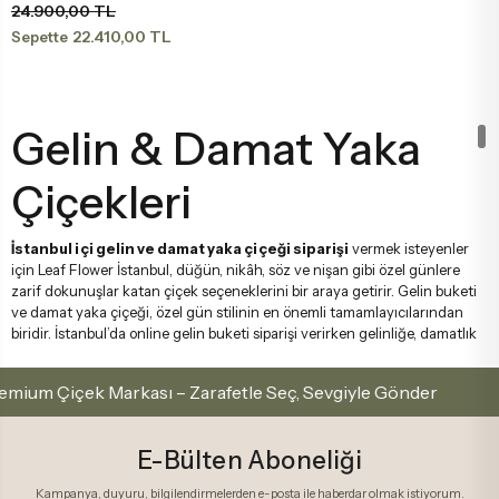
24.900,00 TL
22.410,00 TL
Sepette
Gelin & Damat Yaka
Çiçekleri
İstanbul içi gelin ve damat yaka çiçeği siparişi
vermek isteyenler
için Leaf Flower İstanbul, düğün, nikâh, söz ve nişan gibi özel günlere
zarif dokunuşlar katan çiçek seçeneklerini bir araya getirir. Gelin buketi
ve damat yaka çiçeği, özel gün stilinin en önemli tamamlayıcılarından
biridir. İstanbul’da online gelin buketi siparişi verirken gelinliğe, damatlık
detaylarına, tören konseptine ve kullanılacak renk paletine uygun çiçek
tasarımları tercih edilebilir.
arkası – Zarafetle Seç, Sevgiyle Gönder
İstanbul İç
Gelin & Damat Yaka Çiçekleri kategorisi; sade beyaz güllerden romantik
şakayık buketlerine, lale ve orkide detaylarından zarif yaka çiçeklerine
E-Bülten Aboneliği
kadar farklı düğün stillerine hitap eden özel seçenekler sunar. Leaf
Flower İstanbul, İstanbul içi teslimat avantajıyla düğün ve nikâh
Kampanya, duyuru, bilgilendirmelerden e-posta ile haberdar olmak istiyorum.