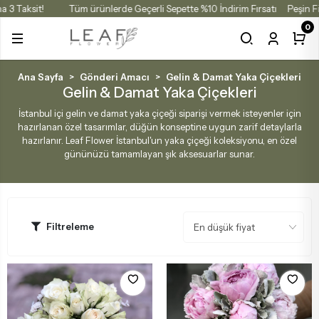
tına 3 Taksit!
Tüm ürünlerde Geçerli Sepette %10 İndirim Fırsatı
Peşin
0
önderi Amacı
uket Çeşitleri
ranjmanlar
itkiler
Renk Çe
Gül Buk
Lale Bu
Ana Sayfa
Gönderi Amacı
Gelin & Damat Yaka Çiçekleri
Gelin & Damat Yaka Çiçekleri
Luxury Çiçekler
Renk Çeşitleri
Kutu Çiçek Çikolata
Salon Ve Ofis Bitkileri
Sarı
Bey
Bey
İstanbul içi gelin ve damat yaka çiçeği siparişi vermek isteyenler için
hazırlanan özel tasarımlar, düğün konseptine uygun zarif detaylarla
hazırlanır. Leaf Flower İstanbul'un yaka çiçeği koleksiyonu, en özel
Kırmızı Gül
Sonbahar Çiçekleri
Ortanca Buketleri
Kutu Gül
Tur
Pem
gününüzü tamamlayan şık aksesuarlar sunar.
Pem
Halloween Çiçekleri
Mevsim Buketleri
Vazo Aranjmanlar
Mor
Sarı
Lila Gül
Filtreleme
Kırmızı Güller
Gül Buketleri
Kutu Aranjmanlar
Mavi
Tur
Sarı
Beyaz Güller
Lilyum Buketleri
Şoklu Gül Ve Kuru Çiçekler
Kırm
Kırm
Tur