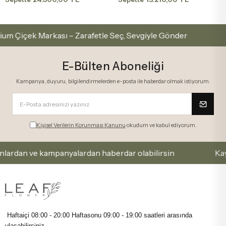
çek Markası – Zarafetle Seç, Sevgiyle Gönder
İstanb
E-Bülten Aboneliği
Kampanya, duyuru, bilgilendirmelerden e-posta ile haberdar olmak istiyorum.
Kişisel Verilerin Korunması Kanunu
okudum ve kabul ediyorum.
an ve kampanyalardan haberdar olabilirsin
Kaydol ve
Haftaiçi 08:00 - 20:00 Haftasonu
09:00 - 19:00 saatleri arasında
ulaşabilirsiniz.