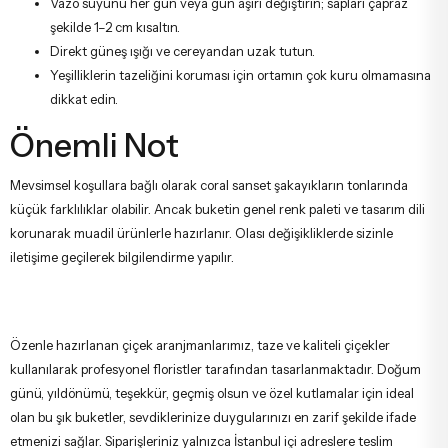
Vazo suyunu her gün veya gün aşırı değiştirin; sapları çapraz
şekilde 1–2 cm kısaltın.
Direkt güneş ışığı ve cereyandan uzak tutun.
Yeşilliklerin tazeliğini koruması için ortamın çok kuru olmamasına
dikkat edin.
Önemli Not
Mevsimsel koşullara bağlı olarak coral sanset şakayıkların tonlarında
küçük farklılıklar olabilir. Ancak buketin genel renk paleti ve tasarım dili
korunarak muadil ürünlerle hazırlanır. Olası değişikliklerde sizinle
iletişime geçilerek bilgilendirme yapılır.
Özenle hazırlanan çiçek aranjmanlarımız, taze ve kaliteli çiçekler
kullanılarak profesyonel floristler tarafından tasarlanmaktadır. Doğum
günü, yıldönümü, teşekkür, geçmiş olsun ve özel kutlamalar için ideal
olan bu şık buketler, sevdiklerinize duygularınızı en zarif şekilde ifade
etmenizi sağlar. Siparişleriniz yalnızca İstanbul içi adreslere teslim