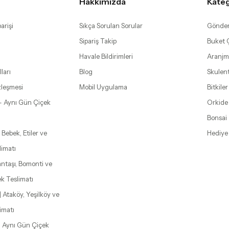
Hakkımızda
Kateg
arişi
Sıkça Sorulan Sorular
Gönder
Sipariş Takip
Buket Ç
Havale Bildirimleri
Aranjm
ları
Blog
Skulen
zleşmesi
Mobil Uygulama
Bitkiler
– Aynı Gün Çiçek
Orkide
Bonsai
 Bebek, Etiler ve
Hediye
limatı
şantaşı, Bomonti ve
k Teslimatı
| Ataköy, Yeşilköy ve
imatı
| Aynı Gün Çiçek