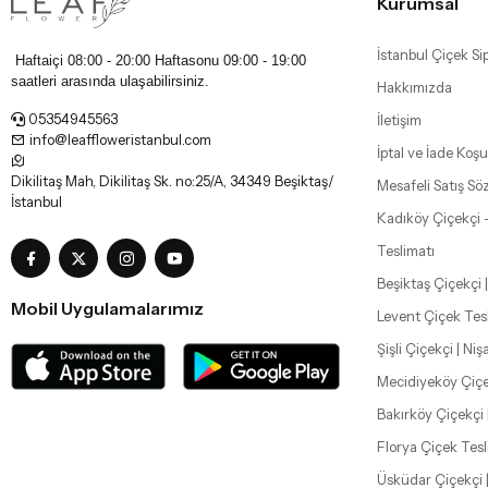
Kurumsal
İstanbul Çiçek Sip
Haftaiçi 08:00 - 20:00 Haftasonu
09:00 - 19:00
saatleri arasında ulaşabilirsiniz.
Hakkımızda
05354945563
İletişim
info@leaffloweristanbul.com
İptal ve İade Koşul
Dikilitaş Mah, Dikilitaş Sk. no:25/A, 34349 Beşiktaş/
Mesafeli Satış Sö
İstanbul
Kadıköy Çiçekçi 
Teslimatı
Beşiktaş Çiçekçi |
Mobil Uygulamalarımız
Levent Çiçek Tes
Şişli Çiçekçi | Ni
Mecidiyeköy Çiçe
Bakırköy Çiçekçi 
Florya Çiçek Tesl
Üsküdar Çiçekçi 