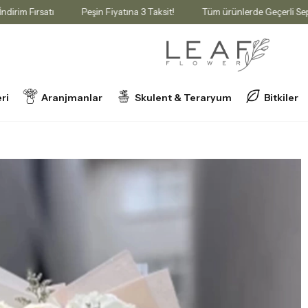
e %10 İndirim Fırsatı
Peşin Fiyatına 3 Taksit!
Tüm ürünlerde Geçe
ri
Aranjmanlar
Skulent & Teraryum
Bitkiler