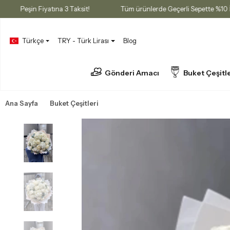
 Fırsatı
Peşin Fiyatına 3 Taksit!
Tüm ürünlerde Geçerli Sepett
Türkçe
TRY - Türk Lirası
Blog
Gönderi Amacı
Buket Çeşitle
Ana Sayfa
Buket Çeşitleri
Şakayık Buketleri