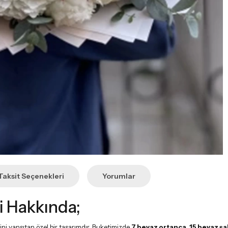
Taksit Seçenekleri
Yorumlar
i Hakkında;
ğini yansıtan özel bir tasarımdır. Buketimizde
7 beyaz ortanca, 15 beyaz şa