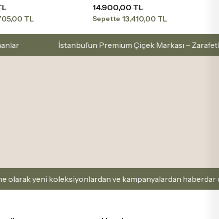
TL
14.900,00 TL
705,00 TL
13.410,00 TL
Sepette
stanbul’un Premium Çiçek Markası – Zarafetle Seç, Sevgiyle 
oleksiyonlardan ve kampanyalardan haberdar olabilirsin