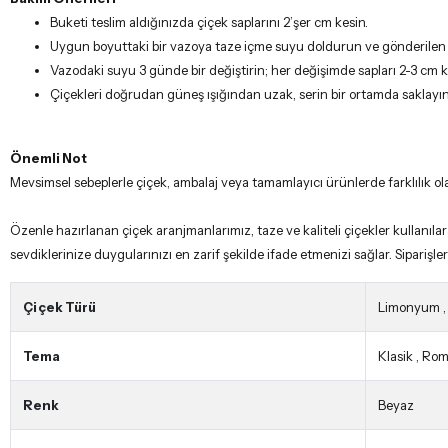
Buketi teslim aldığınızda çiçek saplarını 2’şer cm kesin.
Uygun boyuttaki bir vazoya taze içme suyu doldurun ve gönderilen çi
Vazodaki suyu 3 günde bir değiştirin; her değişimde sapları 2-3 cm kı
Çiçekleri doğrudan güneş ışığından uzak, serin bir ortamda saklayın
Önemli Not
Mevsimsel sebeplerle çiçek, ambalaj veya tamamlayıcı ürünlerde farklılık olab
Özenle hazırlanan çiçek aranjmanlarımız, taze ve kaliteli çiçekler kullanıl
sevdiklerinize duygularınızı en zarif şekilde ifade etmenizi sağlar. Siparişleri
Çiçek Türü
Limonyum
Tema
Klasik
,
Rom
Renk
Beyaz