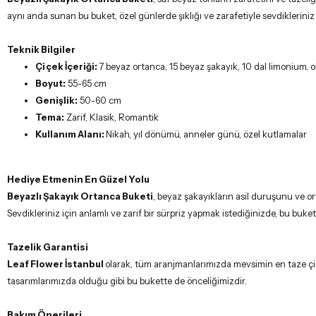
aynı anda sunan bu buket, özel günlerde şıklığı ve zarafetiyle sevdikleriniz
Teknik Bilgiler
Çiçek İçeriği:
7 beyaz ortanca, 15 beyaz şakayık, 10 dal limonium, o
Boyut:
55-65 cm
Genişlik:
50-60 cm
Tema:
Zarif, Klasik, Romantik
Kullanım Alanı:
Nikah, yıl dönümü, anneler günü, özel kutlamalar
Hediye Etmenin En Güzel Yolu
Beyazlı Şakayık Ortanca Buketi
, beyaz şakayıkların asil duruşunu ve o
Sevdikleriniz için anlamlı ve zarif bir sürpriz yapmak istediğinizde, bu buket
Tazelik Garantisi
Leaf Flower İstanbul
olarak, tüm aranjmanlarımızda mevsimin en taze çiçe
tasarımlarımızda olduğu gibi bu bukette de önceliğimizdir.
Bakım Önerileri