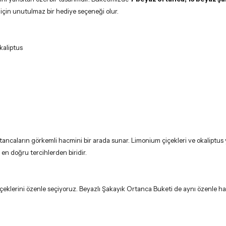
 için unutulmaz bir hediye seçeneği olur.
kaliptus
rtancaların görkemli hacmini bir arada sunar. Limonium çiçekleri ve okaliptus
 en doğru tercihlerden biridir.
klerini özenle seçiyoruz. Beyazlı Şakayık Ortanca Buketi de aynı özenle hazır