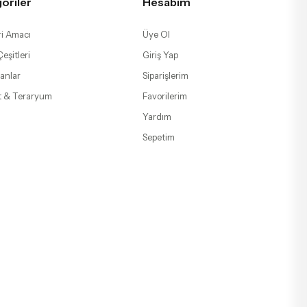
oriler
Hesabım
i Amacı
Üye Ol
eşitleri
Giriş Yap
anlar
Siparişlerim
t & Teraryum
Favorilerim
Yardım
Sepetim