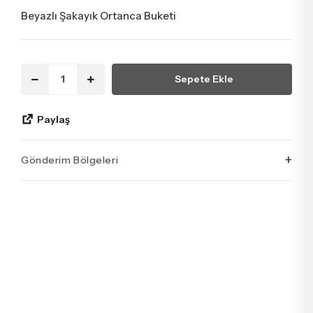
Beyazlı Şakayık Ortanca Buketi
Sepete Ekle
Paylaş
+
Gönderim Bölgeleri
İstanbul’un tüm ilçelerine aynı özen ve tazelikle gönderim
yapıyoruz. Sevdiklerinize ulaştırmak istediğiniz çiçekler,
özenle hazırlanarak İstanbul’un her noktasına güvenle teslim
edilir.