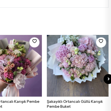
Ortancalı Karışık Pembe
Şakayıklı Ortancalı Güllü Karışık
Sepete Ekle
Sepete Ekle
et
Pembe Buket