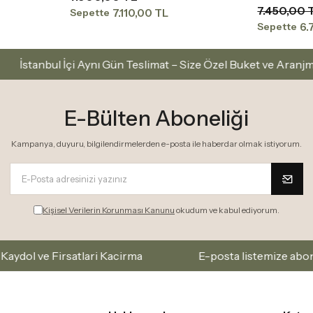
7.450,00 
7.110,00 TL
Sepette
6.
Sepette
Aynı Gün Teslimat – Size Özel Buket ve Aranjmanlar
İ
E-Bülten Aboneliği
Kampanya, duyuru, bilgilendirmelerden e-posta ile haberdar olmak istiyorum.
Kişisel Verilerin Korunması Kanunu
okudum ve kabul ediyorum.
lari Kacirma
E-posta listemize abone olarak yeni k