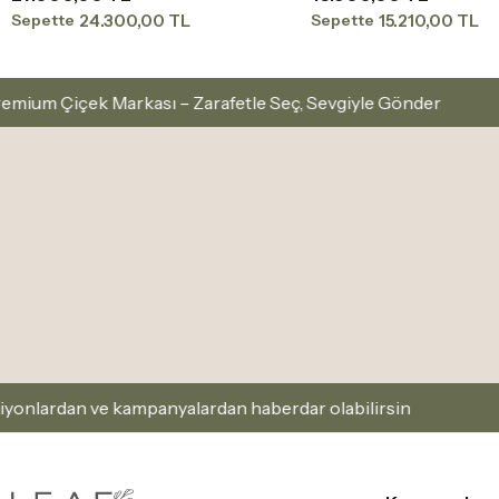
24.300,00 TL
15.210,00 TL
Sepette
Sepette
ası – Zarafetle Seç, Sevgiyle Gönder
İstanbul İçi 
ampanyalardan haberdar olabilirsin
Kaydol ve Firsat