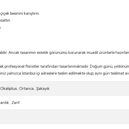
çek besinini karıştırın.
saltın.
.
ilir. Ancak tasarımın estetik görünümü korunarak muadil ürünlerle hazırlanır. O
arak profesyonel floristler tarafından tasarlanmaktadır. Doğum günü, yıldönümü
niz yalnızca İstanbul içi adreslere teslim edilmekte olup, aynı gün teslimat avant
,
Okaliptus
,
Ortanca
,
Şakayık
antik
,
Zarif