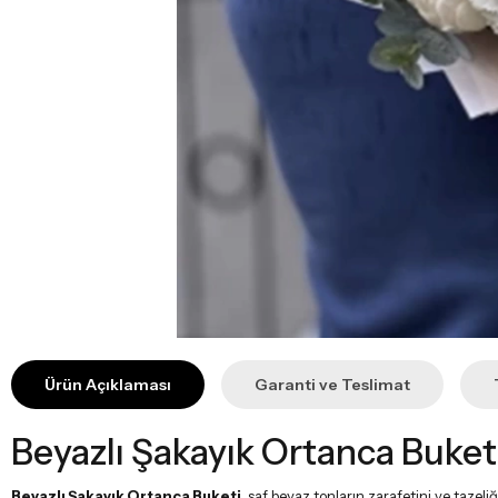
Ürün Açıklaması
Garanti ve Teslimat
Beyazlı Şakayık Ortanca Buket
Beyazlı Şakayık Ortanca Buketi
, saf beyaz tonların zarafetini ve tazeli