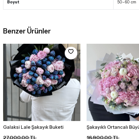
Boyut
50–60 cm
Benzer Ürünler
Galaksi Lale Şakayık Buketi
Şakayıklı Ortancalı Büy
Sepete Ekle
Sepete Ekle
27.000,00 TL
16.900,00 TL