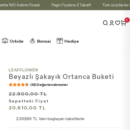
rli Sepette %10 İndirim Fırsatı
Peşin Fiyatına 3 Taksit!
Tüm ürün
0
Orkide
Bonsai
Hediye
LEAFFLOWER
Beyazlı Şakayık Ortanca Buketi
(13) Değerlendirmeler
22.900,00 TL
Sepetteki Fiyat
20.610,00 TL
2.333,89 TL 'den başlayan taksitlerle