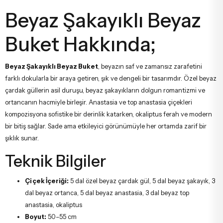
Beyaz Şakayıklı Beyaz
Buket Hakkında;
Beyaz Şakayıklı Beyaz Buket
, beyazın saf ve zamansız zarafetini
farklı dokularla bir araya getiren, şık ve dengeli bir tasarımdır. Özel beyaz
çardak güllerin asil duruşu, beyaz şakayıkların dolgun romantizmi ve
ortancanın hacmiyle birleşir. Anastasia ve top anastasia çiçekleri
kompozisyona sofistike bir derinlik katarken, okaliptus ferah ve modern
bir bitiş sağlar. Sade ama etkileyici görünümüyle her ortamda zarif bir
şıklık sunar.
Teknik Bilgiler
Çiçek İçeriği:
5 dal özel beyaz çardak gül, 5 dal beyaz şakayık, 3
dal beyaz ortanca, 5 dal beyaz anastasia, 3 dal beyaz top
anastasia, okaliptus
Boyut:
50–55 cm