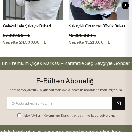
Galaksi Lale Şakayık Buketi
Şakayıklı Ortancalı Büyük Buket
Sepete Ekle
Sepete Ekle
27.000,00 TL
16.900,00 TL
24.300,00 TL
15.210,00 TL
Sepette
Sepette
emium Çiçek Markası – Zarafetle Seç, Sevgiyle Gönder
E-Bülten Aboneliği
Kampanya, duyuru, bilgilendirmelerden e-posta ile haberdar olmak istiyorum.
Kişisel Verilerin Korunması Kanunu
okudum ve kabul ediyorum.
iyonlardan ve kampanyalardan haberdar olabilirsin