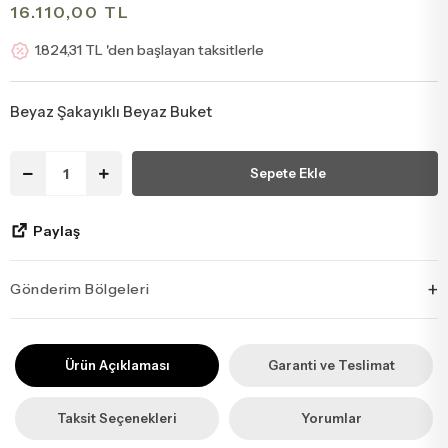
16.110,00 TL
Tebrik - Terfi Çiçekleri
Papatya Ve Kır Buketleri
1.824,31 TL 'den başlayan taksitlerle
Hoş Geldin Bebek Çiçekleri
Peluş Ayıcık Ve Gül Buketi
Beyaz Şakayıklı Beyaz Buket
Doğum Günü Çiçekleri
Anastasia Buketleri
Sepete Ekle
Özür Çiçekleri
Gelin Buketleri
Paylaş
+
Gönderim Bölgeleri
İstanbul’un tüm ilçelerine aynı özen ve tazelikle gönderim
yapıyoruz. Sevdiklerinize ulaştırmak istediğiniz çiçekler, özenle
Ürün Açıklaması
Garanti ve Teslimat
hazırlanarak İstanbul’un her noktasına güvenle teslim edilir.
Taksit Seçenekleri
Yorumlar