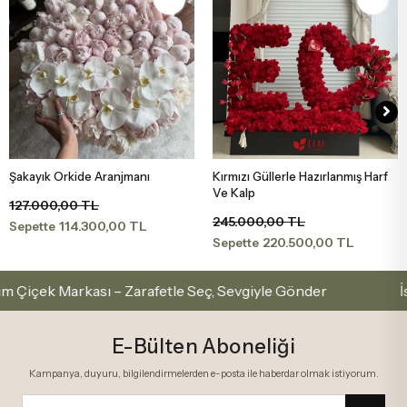
Şakayık Orkide Aranjmanı
Kırmızı Güllerle Hazırlanmış Harf
Sepete Ekle
Sepete Ekle
Ve Kalp
127.000,00 TL
245.000,00 TL
114.300,00 TL
Sepette
220.500,00 TL
Sepette
çek Markası – Zarafetle Seç, Sevgiyle Gönder
İstan
E-Bülten Aboneliği
Kampanya, duyuru, bilgilendirmelerden e-posta ile haberdar olmak istiyorum.