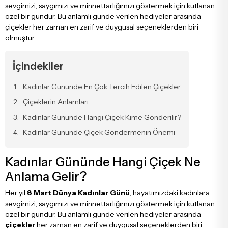
sevgimizi, saygımızı ve minnettarlığımızı göstermek için kutlanan
Söz & Nişan Çiçekleri
Starliçe Buketleri
Şakayık Ve Şakayıklı Aranjmanlar
Beya
Gala
Kapuçino G
özel bir gündür. Bu anlamlı günde verilen hediyeler arasında
çiçekler her zaman en zarif ve duygusal seçeneklerden biri
olmuştur.
Sevgiliye Çiçek
Lale Buketleri
Sepette Aranjmanlar
Pem
Şaka
İçindekiler
Arkadaşa Çiçek
Şakayık Buketleri
Mega Aranjmanlar
Lila
Çar
Kadınlar Gününde En Çok Tercih Edilen Çiçekler
Çiçeklerin Anlamları
Öğretmene Çiçek
Sümbül Buketleri
Luxury Aranjmanlar Ve Tasarımlar
Bor
Som
Kadınlar Gününde Hangi Çiçek Kime Gönderilir?
Kadınlar Gününde Çiçek Göndermenin Önemi
Gelin & Damat Yaka Çiçekleri
Luxury Buketler
Som
Kadınlar Gününde Hangi Çiçek Ne
Anneye Çiçek
Büyük Buketler
Fuşy
Anlama Gelir?
Her yıl
8 Mart Dünya Kadınlar Günü
, hayatımızdaki kadınlara
sevgimizi, saygımızı ve minnettarlığımızı göstermek için kutlanan
Babaya Çiçek
Erengül Buketleri
Renk
özel bir gündür. Bu anlamlı günde verilen hediyeler arasında
çiçekler
her zaman en zarif ve duygusal seçeneklerden biri