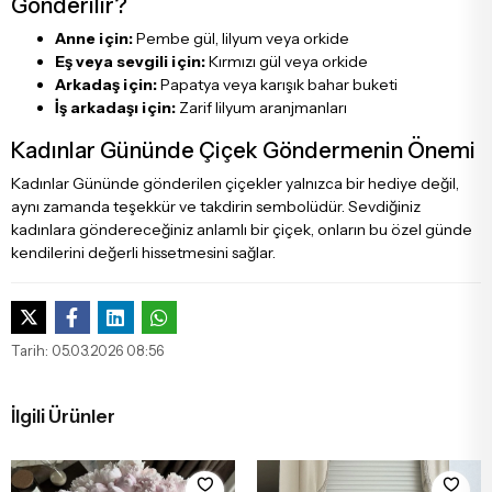
Gönderilir?
Anne için:
Pembe gül, lilyum veya orkide
Eş veya sevgili için:
Kırmızı gül veya orkide
Arkadaş için:
Papatya veya karışık bahar buketi
İş arkadaşı için:
Zarif lilyum aranjmanları
Kadınlar Gününde Çiçek Göndermenin Önemi
Kadınlar Gününde gönderilen çiçekler yalnızca bir hediye değil,
aynı zamanda teşekkür ve takdirin sembolüdür. Sevdiğiniz
kadınlara göndereceğiniz anlamlı bir çiçek, onların bu özel günde
kendilerini değerli hissetmesini sağlar.
Tarih: 05.03.2026 08:56
İlgili Ürünler