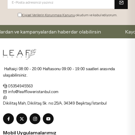
Kişisel Verilerin Korunması Kanunu
okudum ve kabul ediyorum.
an ve kampanyalardan haberdar olabilirsin
Kaydol ve
Haftaiçi 08:00 - 20:00 Haftasonu
09:00 - 19:00 saatleri arasında
ulaşabilirsiniz.
05354945563
info@leaffloweristanbul.com
Dikilitaş Mah, Dikilitaş Sk. no:25/A, 34349 Beşiktaş/İstanbul
Mobil Uygulamalarımız