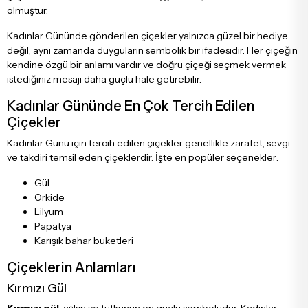
olmuştur.
Tebrik - Terfi Çiçekleri
Papatya Ve Kır Buketleri
Kadınlar Gününde gönderilen çiçekler yalnızca güzel bir hediye
değil, aynı zamanda duyguların sembolik bir ifadesidir. Her çiçeğin
Hoş Geldin Bebek Çiçekleri
Peluş Ayıcık Ve Gül Buketi
kendine özgü bir anlamı vardır ve doğru çiçeği seçmek vermek
istediğiniz mesajı daha güçlü hale getirebilir.
Doğum Günü Çiçekleri
Anastasia Buketleri
Kadınlar Gününde En Çok Tercih Edilen
Çiçekler
Kadınlar Günü için tercih edilen çiçekler genellikle zarafet, sevgi
Özür Çiçekleri
Gelin Buketleri
ve takdiri temsil eden çiçeklerdir. İşte en popüler seçenekler:
Gül
Orkide
Lilyum
Papatya
Karışık bahar buketleri
Çiçeklerin Anlamları
Kırmızı Gül