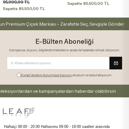
95.000,00 TL
85.500,00 TL
Sepette
85.500,00 TL
Sepette
mium Çiçek Markası – Zarafetle Seç, Sevgiyle Gönder
E-Bülten Aboneliği
Kampanya, duyuru, bilgilendirmelerden e-posta ile haberdar olmak istiyorum.
Kişisel Verilerin Korunması Kanunu
okudum ve kabul ediyorum.
yonlardan ve kampanyalardan haberdar olabilirsin
Ka
Haftaiçi 08:00 - 20:00 Haftasonu
09:00 - 19:00 saatleri arasında