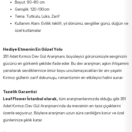
Boyut: 90-80 cm
Genişlik: 120-130cm
Tema: Tutkulu, Lüks, Zarif
Kullanım Alanı: Evlilik teklifi, yıl dönümü, sevgililer günü, düğün ve
özel kutlamalar
Hediye Etmenin En Güzel Yolu
351 Adet Kırmızı Dev Gül Aranjmanı, büyüleyici görünümüyle sevginizin
gücünü en görkemli şekilde ifade eder. Bu dev aranjman, aşkın ihtişamını
yansıtarak sevdiklerinize ömür boyu unutamayacakları bir anı yaşatır.
Kırmızı güllerin zarif dokunuşu, romantizmin en etkileyici halini sunar.
Tazelik Garantisi
Leaf Flower İstanbul olarak,
tüm aranjmanlarımızda olduğu gibi 351
Adet Kırmızı Dev Gül Aranjmanı’nda da mevsimin en taze çiçeklerini
özenle seçiyoruz. Böylece aranjman uzun süre canlılığını korur ve özel
günlerinize şıklık katar.