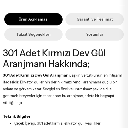
İstanbul’un tüm ilçelerine aynı özen ve tazelikle gönderim
yapıyoruz. Sevdiklerinize ulaştırmak istediğiniz çiçekler, özenle
Ürün Açıklaması
Garanti ve Teslimat
hazırlanarak İstanbul’un her noktasına güvenle teslim edilir.
Taksit Seçenekleri
Yorumlar
301 Adet Kırmızı Dev Gül
Aranjmanı Hakkında;
301 Adet Kırmızı Dev Gül Aranjmanı,
aşkın ve tutkunun en ihtişamlı
ifadesidir. Ekvator güllerinin derin kırmızı rengi, aranjmana güçlü bir
anlam ve görkem katar. Sevgiyi en özel ve unutulmaz şekilde dile
getirmek isteyenler için tasarlanan bu aranjman, adeta bir başyapıt
niteliği taşır.
Teknik Bilgiler
Çiçek İçeriği: 301 adet kırmızı ekvator gül, yeşillikler