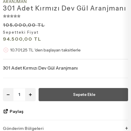
ARANJMAN
Tebrik - Terfi Çiçekleri
Papatya Ve Kır Buketleri
301 Adet Kırmızı Dev Gül Aranjmanı
Hoş Geldin Bebek Çiçekleri
Peluş Ayıcık Ve Gül Buketi
105.000,00 TL
Sepetteki Fiyat
94.500,00 TL
Doğum Günü Çiçekleri
Anastasia Buketleri
10.701,25 TL 'den başlayan taksitlerle
Özür Çiçekleri
Gelin Buketleri
301 Adet Kırmızı Dev Gül Aranjmanı
Sepete Ekle
Paylaş
+
Gönderim Bölgeleri