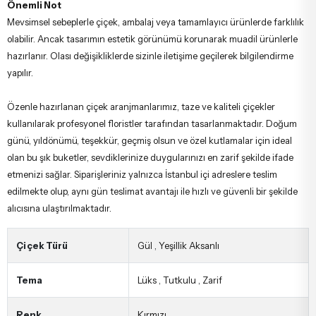
Önemli Not
Mevsimsel sebeplerle çiçek, ambalaj veya tamamlayıcı ürünlerde farklılık
olabilir. Ancak tasarımın estetik görünümü korunarak muadil ürünlerle
hazırlanır. Olası değişikliklerde sizinle iletişime geçilerek bilgilendirme
yapılır.
Özenle hazırlanan çiçek aranjmanlarımız, taze ve kaliteli çiçekler
kullanılarak profesyonel floristler tarafından tasarlanmaktadır. Doğum
günü, yıldönümü, teşekkür, geçmiş olsun ve özel kutlamalar için ideal
olan bu şık buketler, sevdiklerinize duygularınızı en zarif şekilde ifade
etmenizi sağlar. Siparişleriniz yalnızca İstanbul içi adreslere teslim
edilmekte olup, aynı gün teslimat avantajı ile hızlı ve güvenli bir şekilde
alıcısına ulaştırılmaktadır.
Çiçek Türü
Gül
,
Yeşillik Aksanlı
Tema
Lüks
,
Tutkulu
,
Zarif
Renk
Kırmızı