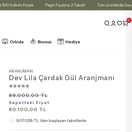
epette %10 İndirim Fırsatı
Peşin Fiyatına 3 Taksit!
Tüm ürünlerde
0
Orkide
Bonsai
Hediye
ARANJMAN
Dev Lila Çardak Gül Aranjmanı
89.000,00 TL
Sepetteki Fiyat
80.100,00 TL
9.070,58 TL 'den başlayan taksitlerle