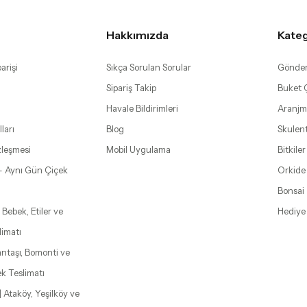
Hakkımızda
Kateg
arişi
Sıkça Sorulan Sorular
Gönder
Sipariş Takip
Buket Ç
Havale Bildirimleri
Aranjm
ları
Blog
Skulen
zleşmesi
Mobil Uygulama
Bitkiler
– Aynı Gün Çiçek
Orkide
Bonsai
 Bebek, Etiler ve
Hediye
limatı
şantaşı, Bomonti ve
k Teslimatı
| Ataköy, Yeşilköy ve