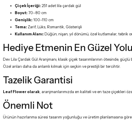
Çiçek İçeriği:
251 adet lila çardak gül
Boyut:
70–80 cm
Genişlik:
100–110 cm
Tema:
Zarif, Lüks, Romantik, Gösterişli
Kullanım Alanı:
Düğün, nişan, yıl dönümü, özel kutlamalar, tebrik o
Hediye Etmenin En Güzel Yol
Dev Lila Çardak Gül Aranjmanı, klasik çiçek tasarımlarının ötesinde, güçlü b
Özel anları daha da anlamlı kılmak için seçkin ve prestijli bir tercihtir.
Tazelik Garantisi
Leaf Flower olarak
, aranjmanlarımızda en kaliteli ve en taze çiçekleri ö
Önemli Not
Ürünün hazırlanma süresi tasarım yoğunluğu ve üretim planlamasına göre deği