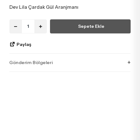
Dev Lila Çardak Gül Aranjmanı
Sepete Ekle
Paylaş
+
Gönderim Bölgeleri
İstanbul’un tüm ilçelerine aynı özen ve tazelikle gönderim
yapıyoruz. Sevdiklerinize ulaştırmak istediğiniz çiçekler,
özenle hazırlanarak İstanbul’un her noktasına güvenle teslim
edilir.