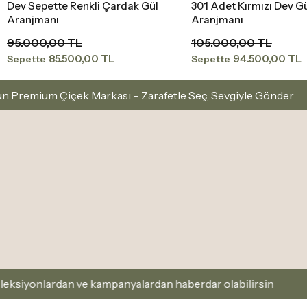
Dev Sepette Renkli Çardak Gül
301 Adet Kırmızı Dev G
Sepete Ekle
Sepete Ekle
Aranjmanı
Aranjmanı
95.000,00 TL
105.000,00 TL
85.500,00 TL
94.500,00 TL
Sepette
Sepette
ek Markası – Zarafetle Seç, Sevgiyle Gönder
İstanb
n ve kampanyalardan haberdar olabilirsin
Kaydol ve