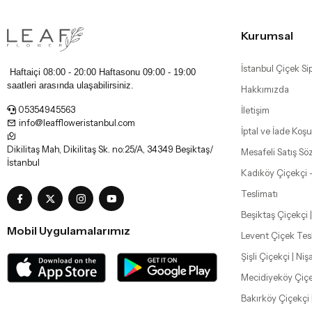
Kurumsal
İstanbul Çiçek Sip
Haftaiçi 08:00 - 20:00 Haftasonu
09:00 - 19:00
saatleri arasında ulaşabilirsiniz.
Hakkımızda
05354945563
İletişim
info@leaffloweristanbul.com
İptal ve İade Koşul
Dikilitaş Mah, Dikilitaş Sk. no:25/A, 34349 Beşiktaş/
Mesafeli Satış Sö
İstanbul
Kadıköy Çiçekçi 
Teslimatı
Beşiktaş Çiçekçi |
Mobil Uygulamalarımız
Levent Çiçek Tes
Şişli Çiçekçi | Ni
Mecidiyeköy Çiçe
Bakırköy Çiçekçi 