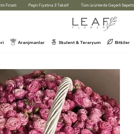
 İndirim Fırsatı
Peşin Fiyatına 3 Taksit!
Tüm ürünlerde Geçerli S
ri
Aranjmanlar
Skulent & Teraryum
Bitkiler