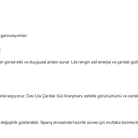
rganizasyonları
u
ir görsel etki ve duygusal anlam sunar. Lila rengin asil enerjisi ve çardak gü
zenle seçiyoruz. Dev Lila Çardak Gül Aranjmanı, estetik görünümünü ve canlılığ
şiklik gösterebilir. Sipariş öncesinde hazırlık süresi için mutlaka bizimle i