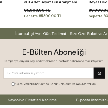
ül
301 Adet Beyaz Gül Aranjmanı
Beyaz Dev
Sepete Ekle
95.000,00 TL
89.000,0
85.500,00 TL
80
Sepette
Sepette
ul İçi Aynı Gün Teslimat – Size Özel Buket ve Aranjmanlar
E-Bülten Aboneliği
Kampanya, duyuru, bilgilendirmelerden e-posta ile haberdar olmak istiyorum.
Kişisel Verilerin Korunması Kanunu
okudum ve kabul ediyorum.
 Firsatlari Kacirma
E-posta listemize abone olarak 