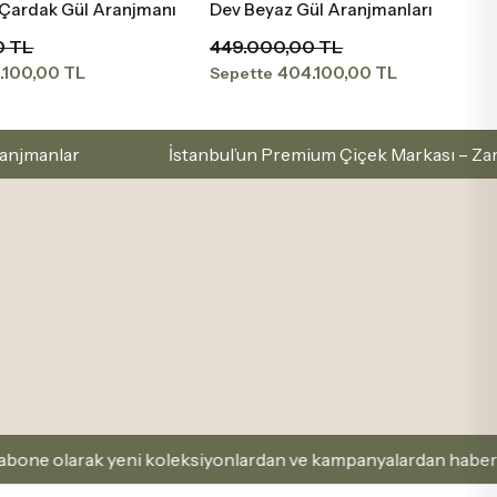
 Çardak Gül Aranjmanı
Dev Beyaz Gül Aranjmanları
Sepete Ekle
Sepete Ekle
0 TL
449.000,00 TL
.100,00 TL
404.100,00 TL
Sepette
İstanbul’un Premium Çiçek Markası – Zarafetle Seç, Sev
yeni koleksiyonlardan ve kampanyalardan haberdar olabilirsin