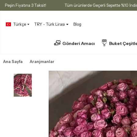
atı
Peşin Fiyatına 3 Taksit!
Tüm ürünlerde Geçerli Sepette %10
Türkçe
TRY - Türk Lirası
Blog
Gönderi Amacı
Buket Çeşitle
Ana Sayfa
Aranjmanlar
Sepette Aranjmanlar