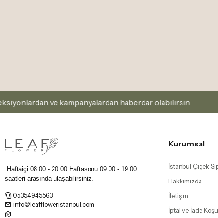
ampanyalardan haberdar olabilirsin
Kaydol ve Firsat
Kurumsal
İstanbul Çiçek Sip
Haftaiçi 08:00 - 20:00 Haftasonu
09:00 - 19:00
saatleri arasında ulaşabilirsiniz.
Hakkımızda
05354945563
İletişim
info@leaffloweristanbul.com
İptal ve İade Koşul