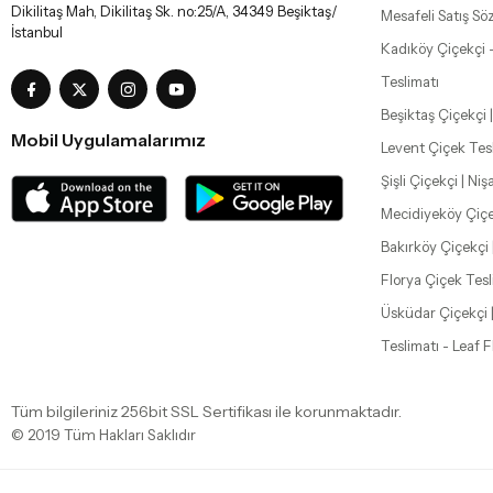
Dikilitaş Mah, Dikilitaş Sk. no:25/A, 34349 Beşiktaş/
Mesafeli Satış Sö
İstanbul
Kadıköy Çiçekçi 
Teslimatı
Beşiktaş Çiçekçi |
Mobil Uygulamalarımız
Levent Çiçek Tes
Şişli Çiçekçi | Ni
Mecidiyeköy Çiçe
Bakırköy Çiçekçi 
Florya Çiçek Tesl
Üsküdar Çiçekçi 
Teslimatı - Leaf 
Tüm bilgileriniz 256bit SSL Sertifikası ile korunmaktadır.
© 2019
Tüm Hakları Saklıdır