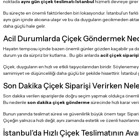
noktada
aynı gün çiçek teslimatı İstanbul
hizmeti devreye girer ve
Bu süreçte en önemli faktörlerden biri lokasyondur. İstanbul’un farklı
aynı gün içinde alıcısına ulaşır ve bu da duyguların gecikmeden aktarı
daha güçlü hale gelir.
Acil Durumlarda Çiçek Göndermek Ne
Hayatın temposu içinde bazen önemli günler gözden kaçabilir ya da a
durum ya da sürpriz bir kutlama… Bu gibi anlarda
acil çiçek siparişi
Çiçek, duyguların en hızlı ve etkili taşıyıcılarından biridir. Söyleneme
samimiyet ve düşünceliliği daha güçlü bir şekilde hissettirir. İstanbul
Son Dakika Çiçek Siparişi Verirken Nele
Son dakika verilen siparişlerde doğru seçim yapmak oldukça önemlidi
Bu nedenle
son dakika çiçek gönderme
sürecinde hızlı karar ve
Bunun yanında teslimat süresi ve güvenilirlik büyük önem taşır. Sipar
Çiçeğin yalnızca hızlı değil, aynı zamanda estetik ve özenli hazırlanmı
İstanbul’da Hızlı Çiçek Teslimatının Ava