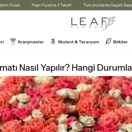
 %10 İndirim Fırsatı
Peşin Fiyatına 3 Taksit!
Tüm ürünlerde Geçer
ri
Aranjmanlar
Skulent & Teraryum
Bitkiler
? Hangi Durumlarda Hayat Kurtarır?
matı Nasıl Yapılır? Hangi Durumla