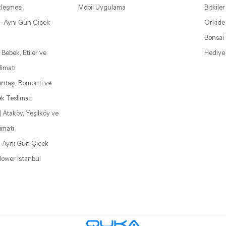
zleşmesi
Mobil Uygulama
Bitkiler
– Aynı Gün Çiçek
Orkide
Bonsai
 Bebek, Etiler ve
Hediye
limatı
şantaşı, Bomonti ve
k Teslimatı
| Ataköy, Yeşilköy ve
imatı
| Aynı Gün Çiçek
Flower İstanbul