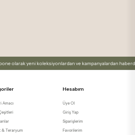
leksiyonlardan ve kampanyalardan haberdar olabilirsin
oriler
Hesabım
i Amacı
Üye Ol
eşitleri
Giriş Yap
anlar
Siparişlerim
t & Teraryum
Favorilerim