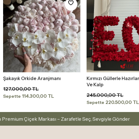
Şakayık Orkide Aranjmanı
Kırmızı Güllerle Hazırl
Sepete Ekle
Sepete Ekle
Ve Kalp
127.000,00 TL
245.000,00 TL
114.300,00 TL
Sepette
220.500,00 TL
Sepette
ası – Zarafetle Seç, Sevgiyle Gönder
İstanbul İçi 