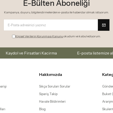
E-Bülten Aboneliği
Kampanya, duyuru, bilgilendirmelerden e-posta ile haberdar olmak istiyorum.
Kişisel Verilerin Korunması Kanunu
okudum ve kabul ediyorum.
lari Kacirma
E-posta listemize abone olarak yeni ko
Hakkımızda
Kateg
arişi
Sıkça Sorulan Sorular
Gönder
Sipariş Takip
Buket Ç
Havale Bildirimleri
Aranjm
ları
Blog
Skulen