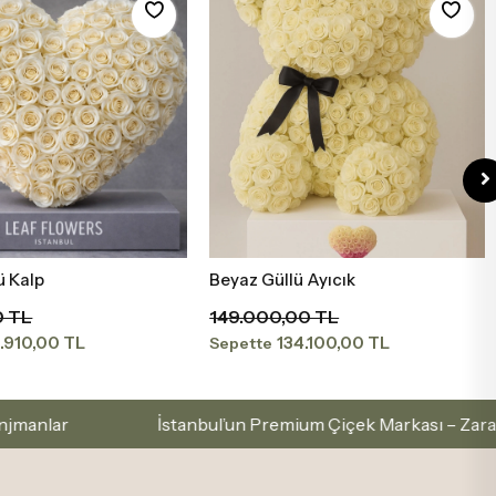
ü Kalp
Beyaz Güllü Ayıcık
Sepete Ekle
Sepete Ekle
0 TL
149.000,00 TL
.910,00 TL
134.100,00 TL
Sepette
stanbul’un Premium Çiçek Markası – Zarafetle Seç, Sevgiyle 