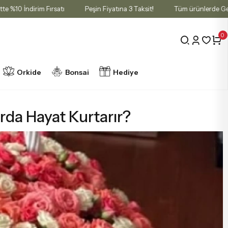
li Sepette %10 İndirim Fırsatı
Peşin Fiyatına 3 Taksit!
Tüm ürünl
0
Orkide
Bonsai
Hediye
rda Hayat Kurtarır?