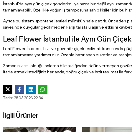
İstanbul’da aynı gün çiçek gönderimi, yalnızca hız değil aynı zamanda b
tamamlayabilir. Özellikle yoğun iş temposuna sahip kişiler için bu hiz
Ayrıca bu sistem, spontane jestleri mümkün hale getirir. Önceden pla
sayesinde duygular gecikmeden karşı tarafa ulaşır ve etkisini kaybe
Leaf Flower İstanbul ile Aynı Gün Çiç
Leaf Flower İstanbul, hızlı ve güvenilir çiçek teslimatı konusunda güçl
tamamlamasına yardımcı olur. Özenle hazırlanan buketler ve aranjmanl
Zamanın kısıtlı olduğu anlarda bile şıklığından ödün vermeyen çözüm
ifade etmek istediğiniz her anda, doğru çiçek ve hızlı teslimat ile fark 
Tarih: 28.03.2026 22:34
İlgili Ürünler