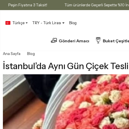
Fırsatı
Peşin Fiyatına 3 Taksit!
Tüm ürünlerde Geçerli Sepette
Türkçe
TRY - Türk Lirası
Blog
Gönderi Amacı
Buket Çeşitle
Ana Sayfa
Blog
İstanbul’da Aynı Gün Çiçek Teslimatı Nasıl Yapılır
İstanbul’da Aynı Gün Çiçek Tesli