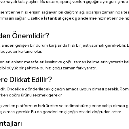
 hayatı kolaylaştırır. Bu sistem, sipariş verilen çiçeğin aynı gün içinde h
 semtlerine hızlı erişim sağlayan bir dağıtım ağı, siparişin zamanında t
lmasını sağlar. Özellikle
İstanbul çiçek gönderme
hizmetlerinde hız
den Önemlidir?
niden gelişen bir durum karşısında hızlı bir jest yapmak gerekebilir.
büyük bir kurtarıcı olur.
yenleri anlatır, mesafeleri kısaltır ve çoğu zaman kelimelerin yetersiz k
 gibi büyük bir şehirde bu hız, çoğu zaman fark yaratır.
re Dikkat Edilir?
r. Öncelikle gönderilecek çiçeğin amaca uygun olması gerekir. Romantik
rirken doğru ürünü seçmek gerekir.
iş verilen platformun hızlı üretim ve teslimat süreçlerine sahip olması 
ş olması gerekir. Bu da gönderilen çiçeğin etkisini doğrudan artırır.
ntajları