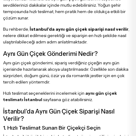
sevdiklerinizi dakikalar içinde mutlu edebilirsiniz. Yoğun şehir
Tebrik - Terfi Çiçekleri
Papatya Ve Kır Buketleri
temposunda hızlı teslimat, hem pratik hem de oldukça etkili bir
çözüm sunar.
Hoş Geldin Bebek Çiçekleri
Peluş Ayıcık Ve Gül Buketi
Bu rehberde,
İstanbul’da aynı gün çiçek siparişi nasıl verilir
,
nelere dikkat edilmesi gerektiği ve siparişin en hızlı şekilde nasıl
ulaştırılabileceği adım adım anlatılmaktadır.
Doğum Günü Çiçekleri
Anastasia Buketleri
Aynı Gün Çiçek Gönderimi Nedir?
Aynı gün çiçek gönderimi, sipariş verdiğiniz çiçeğin aynı gün
Özür Çiçekleri
Gelin Buketleri
içerisinde hazırlanarak alıcıya ulaştırılmasıdır. Özellikle son dakika
sürprizleri, doğum günü, özür ya da romantik jestler için en çok
tercih edilen yöntemdir.
Hızlı teslimat seçeneklerini incelemek için
aynı gün çiçek
teslimatı İstanbul
sayfasına göz atabilirsiniz.
İstanbul’da Aynı Gün Çiçek Siparişi Nasıl
Verilir?
1. Hızlı Teslimat Sunan Bir Çiçekçi Seçin