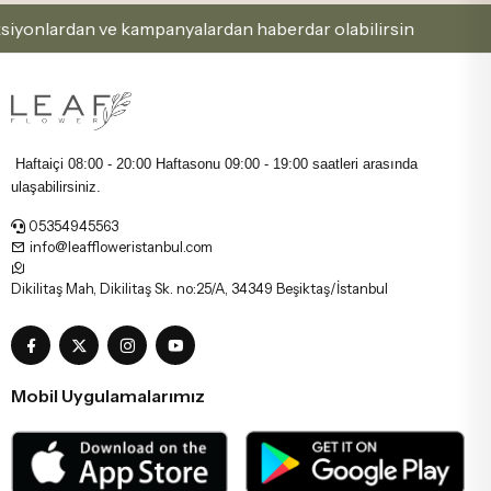
nlardan ve kampanyalardan haberdar olabilirsin
Kayd
Haftaiçi 08:00 - 20:00 Haftasonu
09:00 - 19:00 saatleri arasında
ulaşabilirsiniz.
05354945563
info@leaffloweristanbul.com
Dikilitaş Mah, Dikilitaş Sk. no:25/A, 34349 Beşiktaş/İstanbul
Mobil Uygulamalarımız