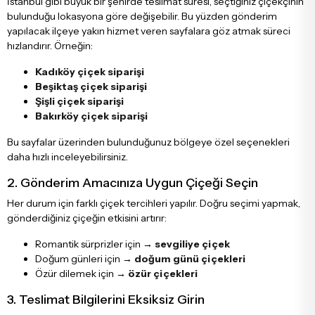
İstanbul gibi büyük bir şehirde teslimat süresi, seçtiğiniz çiçekçinin
bulunduğu lokasyona göre değişebilir. Bu yüzden gönderim
yapılacak ilçeye yakın hizmet veren sayfalara göz atmak süreci
hızlandırır. Örneğin:
Kadıköy çiçek siparişi
Beşiktaş çiçek siparişi
Şişli çiçek siparişi
Bakırköy çiçek siparişi
Bu sayfalar üzerinden bulunduğunuz bölgeye özel seçenekleri
daha hızlı inceleyebilirsiniz.
2. Gönderim Amacınıza Uygun Çiçeği Seçin
Her durum için farklı çiçek tercihleri yapılır. Doğru seçimi yapmak,
gönderdiğiniz çiçeğin etkisini artırır:
Romantik sürprizler için →
sevgiliye çiçek
Doğum günleri için →
doğum günü çiçekleri
Özür dilemek için →
özür çiçekleri
3. Teslimat Bilgilerini Eksiksiz Girin