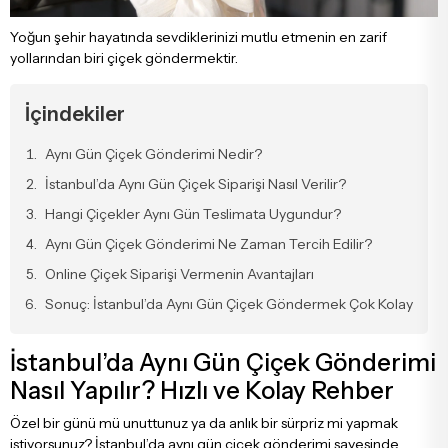
Söz & Nişan Çiçekleri
Starliçe Buketleri
Şakayık Ve Şakayıklı Aranjmanlar
Beya
Gala
Kapuçino G
Yoğun şehir hayatında sevdiklerinizi mutlu etmenin en zarif
yollarından biri çiçek göndermektir.
Sevgiliye Çiçek
Lale Buketleri
Sepette Aranjmanlar
Pem
Şaka
İçindekiler
Arkadaşa Çiçek
Şakayık Buketleri
Mega Aranjmanlar
Lila
Çar
Aynı Gün Çiçek Gönderimi Nedir?
İstanbul’da Aynı Gün Çiçek Siparişi Nasıl Verilir?
Öğretmene Çiçek
Sümbül Buketleri
Luxury Aranjmanlar Ve Tasarımlar
Bor
Som
Hangi Çiçekler Aynı Gün Teslimata Uygundur?
Aynı Gün Çiçek Gönderimi Ne Zaman Tercih Edilir?
Gelin & Damat Yaka Çiçekleri
Luxury Buketler
Som
Online Çiçek Siparişi Vermenin Avantajları
Sonuç: İstanbul’da Aynı Gün Çiçek Göndermek Çok Kolay
Anneye Çiçek
Büyük Buketler
Fuşy
İstanbul’da Aynı Gün Çiçek Gönderimi
Nasıl Yapılır? Hızlı ve Kolay Rehber
Babaya Çiçek
Erengül Buketleri
Renk
Özel bir günü mü unuttunuz ya da anlık bir sürpriz mi yapmak
istiyorsunuz? İstanbul’da aynı gün çiçek gönderimi sayesinde