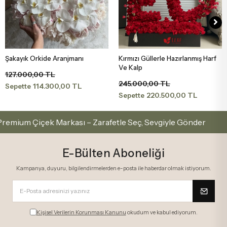
Şakayık Orkide Aranjmanı
Kırmızı Güllerle Hazırlanmış Harf
Sepete Ekle
Sepete Ekle
Ve Kalp
127.000,00 TL
245.000,00 TL
114.300,00 TL
Sepette
220.500,00 TL
Sepette
um Çiçek Markası – Zarafetle Seç, Sevgiyle Gönder
E-Bülten Aboneliği
Kampanya, duyuru, bilgilendirmelerden e-posta ile haberdar olmak istiyorum.
Kişisel Verilerin Korunması Kanunu
okudum ve kabul ediyorum.