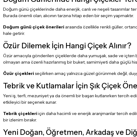
Doğum günü çiçeklerinde daha enerjik, canlı ve neşeli tasarımlar terc
Burada önemli olan, alıcının tarzına hitap eden bir seçim yapmaktır.
Doğum günü çiçek önerileri
arasında özellikle renkli güller, or
hale getirir.
Özür Dilemek İçin Hangi Çiçek Alınır?
Özür amacıyla gönderilen çiçeklerde daha yumuşak, sade ve içten bir 
olmayan ama özenli hazırlanmış bir buket, samimiyeti daha güçlü hisse
Özür çiçekleri
seçilirken amaç yalnızca güzel görünmek değil, duyg
Tebrik ve Kutlamalar İçin Şık Çiçek Öner
Yeni iş, terfi, mezuniyet ya da önemli bir başarı kutlanırken tercih e
etkileyici bir seçenek sunar.
Tebrik çiçekleri
için daha hacimli ve enerjik aranjmanlar tercih ed
bir izlenim bırakır.
Yeni Doğan, Öğretmen, Arkadaş ve Diğe