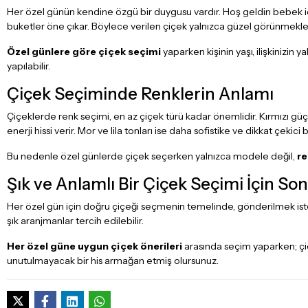
Her özel günün kendine özgü bir duygusu vardır. Hoş geldin bebek iç
buketler öne çıkar. Böylece verilen çiçek yalnızca güzel görünmekle
Özel günlere göre çiçek seçimi
yaparken kişinin yaşı, ilişkinizin 
yapılabilir.
Çiçek Seçiminde Renklerin Anlamı
Çiçeklerde renk seçimi, en az çiçek türü kadar önemlidir. Kırmızı güç
enerji hissi verir. Mor ve lila tonları ise daha sofistike ve dikkat çekic
Bu nedenle özel günlerde çiçek seçerken yalnızca modele değil,
re
Şık ve Anlamlı Bir Çiçek Seçimi İçin So
Her özel gün için doğru çiçeği seçmenin temelinde, gönderilmek istenen
şık aranjmanlar tercih edilebilir.
Her özel güne uygun çiçek önerileri
arasında seçim yaparken; çiç
unutulmayacak bir his armağan etmiş olursunuz.