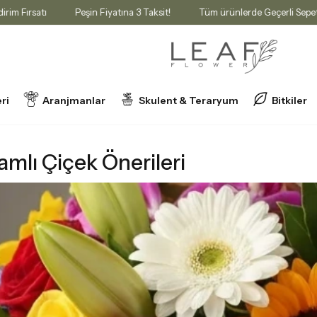
e %10 İndirim Fırsatı
Peşin Fiyatına 3 Taksit!
Tüm ürünlerde Geçe
ri
Aranjmanlar
Skulent & Teraryum
Bitkiler
ri
mlı Çiçek Önerileri