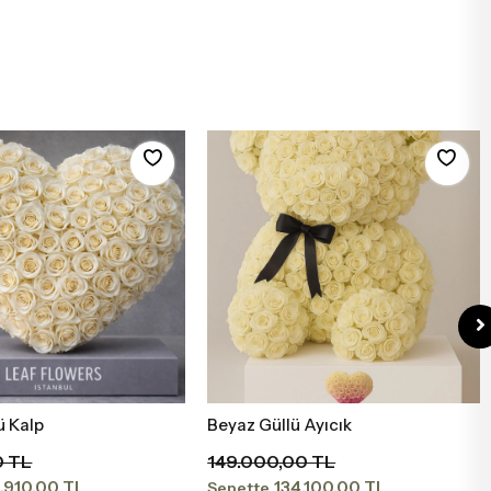
ü Kalp
Beyaz Güllü Ayıcık
Sepete Ekle
Sepete Ekle
0 TL
149.000,00 TL
.910,00 TL
134.100,00 TL
Sepette