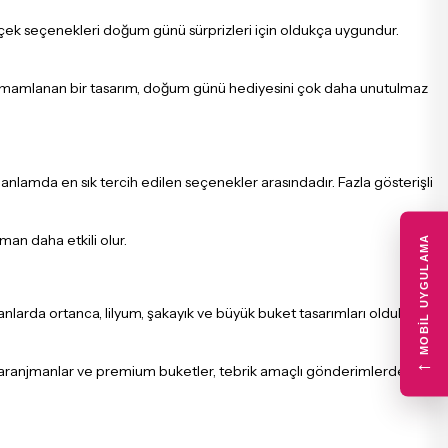
 çiçek seçenekleri doğum günü sürprizleri için oldukça uygundur.
a tamamlanan bir tasarım, doğum günü hediyesini çok daha unutulmaz
nlamda en sık tercih edilen seçenekler arasındadır. Fazla gösterişli
an daha etkili olur.
MOBIL UYGULAMA
 anlarda ortanca, lilyum, şakayık ve büyük buket tasarımları oldukça
←
zo aranjmanlar ve premium buketler, tebrik amaçlı gönderimlerde şık