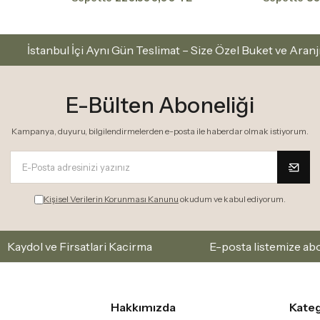
 Gün Teslimat – Size Özel Buket ve Aranjmanlar
İstan
E-Bülten Aboneliği
Kampanya, duyuru, bilgilendirmelerden e-posta ile haberdar olmak istiyorum.
Kişisel Verilerin Korunması Kanunu
okudum ve kabul ediyorum.
 Kacirma
E-posta listemize abone olarak yeni kolek
Hakkımızda
Kateg