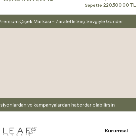
220.500,00 TL
Sepette
– Zarafetle Seç, Sevgiyle Gönder
İstanbul İçi Aynı
nyalardan haberdar olabilirsin
Kaydol ve Firsatlari
Kurumsal