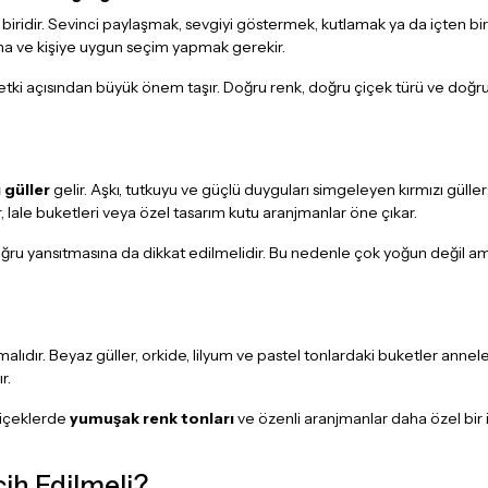
 biridir. Sevinci paylaşmak, sevgiyi göstermek, kutlamak ya da içten bi
 ana ve kişiye uygun seçim yapmak gerekir.
tki açısından büyük önem taşır. Doğru renk, doğru çiçek türü ve doğru
 güller
gelir. Aşkı, tutkuyu ve güçlü duyguları simgeleyen kırmızı güller;
, lale buketleri veya özel tasarım kutu aranjmanlar öne çıkar.
doğru yansıtmasına da dikkat edilmelidir. Bu nedenle çok yoğun değil am
lıdır. Beyaz güller, orkide, lilyum ve pastel tonlardaki buketler annel
r.
çiçeklerde
yumuşak renk tonları
ve özenli aranjmanlar daha özel bir i
ih Edilmeli?