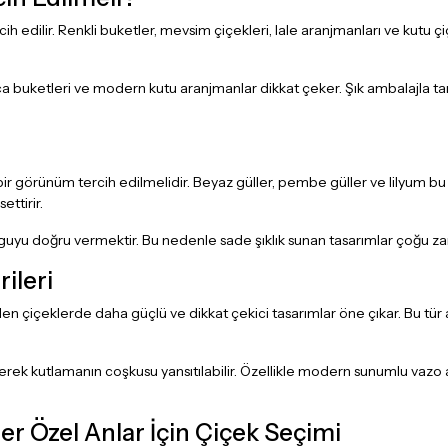
ih edilir. Renkli buketler, mevsim çiçekleri, lale aranjmanları ve kutu
tanca buketleri ve modern kutu aranjmanlar dikkat çeker. Şık ambalajl
görünüm tercih edilmelidir. Beyaz güller, pembe güller ve lilyum bu a
ttirir.
uyu doğru vermektir. Bu nedenle sade şıklık sunan tasarımlar çoğu zam
ileri
dilen çiçeklerde daha güçlü ve dikkat çekici tasarımlar öne çıkar. Bu tür
ilerek kutlamanın coşkusu yansıtılabilir. Özellikle modern sunumlu va
r Özel Anlar İçin Çiçek Seçimi