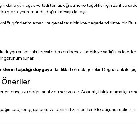
in daha yumuşak ve tatlı tonlar, öğretmene teşekkür için zarif ve sad
 kalmaz, aynı zamanda doğru mesajı da taşır.
yakınlığı, gönderim amacı ve genel tarzı birlikte değerlendirilmelidir. Bu
lü duyguları ve aşkı temsil ederken, beyaz sadelik ve saflığı ifade ed
i bir görünüm sunar.
nklerin taşıdığı duyguya
da dikkat etmek gerekir. Doğru renk ile çiçe
n Öneriler
 duyguyu doğru analiz etmek vardır. Gösterişli bir kutlama için enerjik
eğin türü, rengi, sunumu ve teslimat zamanı birlikte düşünülmelidir. Bö