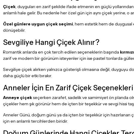
Çiçek
, duyguları en zarif şekilde ifade etmenin en güçlü yollarından
anlamlı hale gelir. Bu nedenle her özel gün için aynı çiçek yerine, o
Özel günlere uygun çiçek seçimi
, hem estetik hem de duygusal e
dönüşebilir.
Sevgiliye Hangi Çiçek Alınır?
Romantik anlarda en çok tercih edilen seçeneklerin başında
kırmızı
zarif ve modern bir görünüm isteyenler için ise pastel tonlarda güller
Sevgiliye çiçek alırken yalnızca gösterişli olmasına değil, duyguyu 
daha güçlü bir etki bırakır.
Anneler İçin En Zarif Çiçek Seçenekleri
Anneye çiçek
seçerken zarafet, sadelik ve samimiyet ön planda olma
çiçekler hem şık görünür hem de içten bir teşekkür ve sevgi hissi taşı
Anneler Günü, doğum günü ya da içten bir teşekkür için hazırlanan 
için en anlamlı tercihlerden biridir.
Doğum Günlerinde Hangi Çiçekler Terc