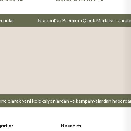
bul’un Premium Çiçek Markası – Zarafetle Seç, Sevgiyle Gönd
siyonlardan ve kampanyalardan haberdar olabilirsin
oriler
Hesabım