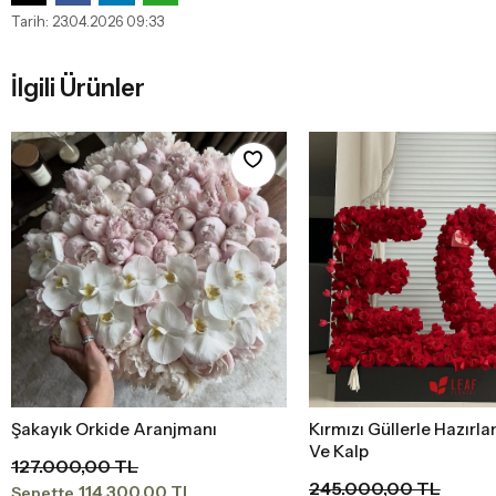
Tarih: 23.04.2026 09:33
İlgili Ürünler
Şakayık Orkide Aranjmanı
Kırmızı Güllerle Hazırl
Sepete Ekle
Sepete Ekle
Ve Kalp
127.000,00 TL
245.000,00 TL
114.300,00 TL
Sepette