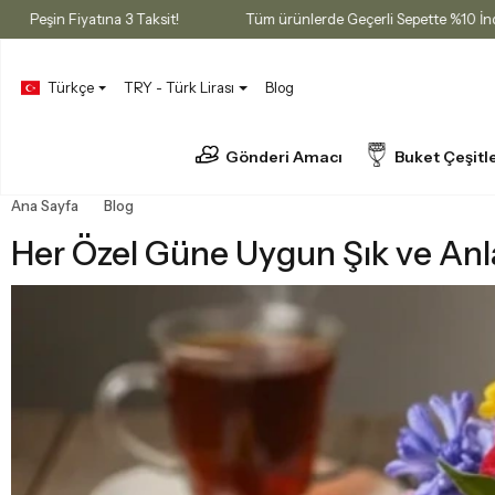
 Fırsatı
Peşin Fiyatına 3 Taksit!
Tüm ürünlerde Geçerli Sepett
Türkçe
TRY - Türk Lirası
Blog
Gönderi Amacı
Buket Çeşitle
Ana Sayfa
Blog
Her Özel Güne Uygun Şık ve Anlamlı Çiçek Önerile
Her Özel Güne Uygun Şık ve Anla