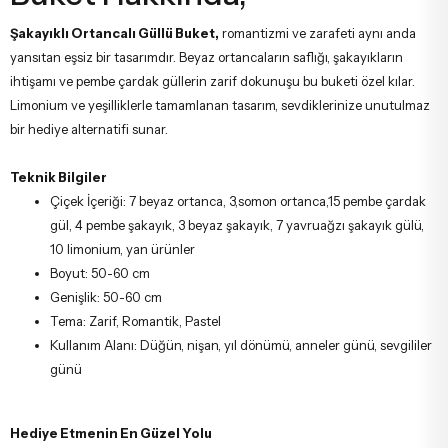
Şakayıklı Ortancalı Güllü Buket,
romantizmi ve zarafeti aynı anda
yansıtan eşsiz bir tasarımdır. Beyaz ortancaların saflığı, şakayıkların
ihtişamı ve pembe çardak güllerin zarif dokunuşu bu buketi özel kılar.
Limonium ve yeşilliklerle tamamlanan tasarım, sevdiklerinize unutulmaz
bir hediye alternatifi sunar.
Teknik Bilgiler
Çiçek İçeriği: 7 beyaz ortanca, 3,somon ortanca,15 pembe çardak
gül, 4 pembe şakayık, 3 beyaz şakayık, 7 yavruağzı şakayık gülü,
10 limonium, yan ürünler
Boyut: 50-60 cm
Genişlik: 50-60 cm
Tema: Zarif, Romantik, Pastel
Kullanım Alanı: Düğün, nişan, yıl dönümü, anneler günü, sevgililer
günü
Hediye Etmenin En Güzel Yolu