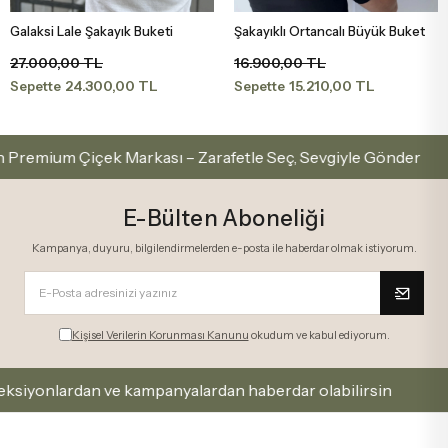
Galaksi Lale Şakayık Buketi
Şakayıklı Ortancalı Büyük Buket
Sepete Ekle
Sepete Ekle
27.000,00 TL
16.900,00 TL
24.300,00 TL
15.210,00 TL
Sepette
Sepette
ium Çiçek Markası – Zarafetle Seç, Sevgiyle Gönder
E-Bülten Aboneliği
Kampanya, duyuru, bilgilendirmelerden e-posta ile haberdar olmak istiyorum.
Kişisel Verilerin Korunması Kanunu
okudum ve kabul ediyorum.
nlardan ve kampanyalardan haberdar olabilirsin
Kay