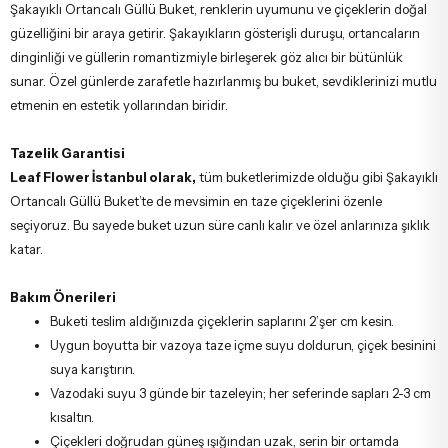
Şakayıklı Ortancalı Güllü Buket, renklerin uyumunu ve çiçeklerin doğal
güzelliğini bir araya getirir. Şakayıkların gösterişli duruşu, ortancaların
dinginliği ve güllerin romantizmiyle birleşerek göz alıcı bir bütünlük
sunar. Özel günlerde zarafetle hazırlanmış bu buket, sevdiklerinizi mutlu
etmenin en estetik yollarından biridir.
Tazelik Garantisi
Leaf Flower İstanbul olarak,
tüm buketlerimizde olduğu gibi Şakayıklı
Ortancalı Güllü Buket’te de mevsimin en taze çiçeklerini özenle
seçiyoruz. Bu sayede buket uzun süre canlı kalır ve özel anlarınıza şıklık
katar.
Bakım Önerileri
Buketi teslim aldığınızda çiçeklerin saplarını 2’şer cm kesin.
Uygun boyutta bir vazoya taze içme suyu doldurun, çiçek besinini
suya karıştırın.
Vazodaki suyu 3 günde bir tazeleyin; her seferinde sapları 2-3 cm
kısaltın.
Çiçekleri doğrudan güneş ışığından uzak, serin bir ortamda