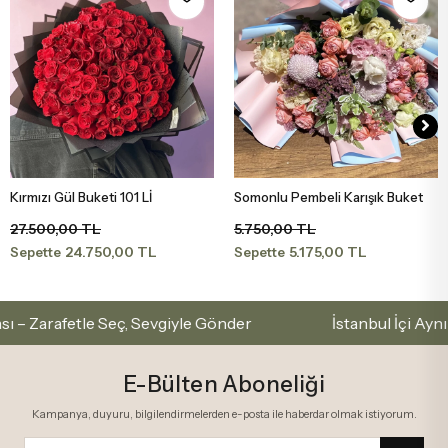
Kırmızı Gül Buketi 101 Lİ
Somonlu Pembeli Karışık Buket
Sepete Ekle
Sepete Ekle
27.500,00 TL
5.750,00 TL
24.750,00 TL
5.175,00 TL
Sepette
Sepette
rafetle Seç, Sevgiyle Gönder
İstanbul İçi Aynı Gün 
E-Bülten Aboneliği
Kampanya, duyuru, bilgilendirmelerden e-posta ile haberdar olmak istiyorum.