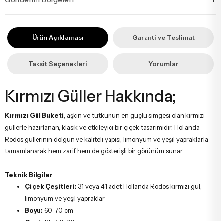
+
İstanbul’un tüm ilçelerine aynı özen ve tazelikle gönderim
yapıyoruz. Sevdiklerinize ulaştırmak istediğiniz çiçekler, özenle
Ürün Açıklaması
Garanti ve Teslimat
hazırlanarak İstanbul’un her noktasına güvenle teslim edilir.
Taksit Seçenekleri
Yorumlar
Kırmızı Güller Hakkında;
Kırmızı Gül Buketi
, aşkın ve tutkunun en güçlü simgesi olan kırmızı
güllerle hazırlanan, klasik ve etkileyici bir çiçek tasarımıdır. Hollanda
Rodos güllerinin dolgun ve kaliteli yapısı, limonyum ve yeşil yapraklarla
tamamlanarak hem zarif hem de gösterişli bir görünüm sunar.
Teknik Bilgiler
Çiçek Çeşitleri:
31 veya 41 adet Hollanda Rodos kırmızı gül,
limonyum ve yeşil yapraklar
Boyu:
60-70 cm