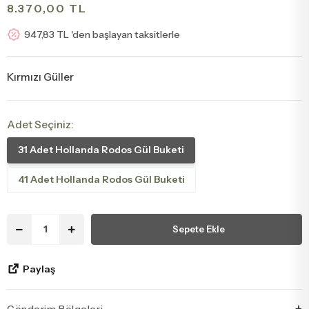
8.370,00 TL
Tebrik - Terfi Çiçekleri
Papatya Ve Kır Buketleri
947,83 TL 'den başlayan taksitlerle
Hoş Geldin Bebek Çiçekleri
Peluş Ayıcık Ve Gül Buketi
Kırmızı Güller
Doğum Günü Çiçekleri
Anastasia Buketleri
Adet Seçiniz:
Özür Çiçekleri
Gelin Buketleri
31 Adet Hollanda Rodos Gül Buketi
41 Adet Hollanda Rodos Gül Buketi
Sepete Ekle
Paylaş
Gönderim Bölgeleri