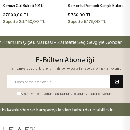
Kırmızı Gül Buketi 101 Lİ
Somonlu Pembeli Karışık Buket
Sepete Ekle
Sepete Ekle
27.500,00 TL
5.750,00 TL
24.750,00 TL
5.175,00 TL
Sepette
Sepette
ium Çiçek Markası – Zarafetle Seç, Sevgiyle Gönder
E-Bülten Aboneliği
Kampanya, duyuru, bilgilendirmelerden e-posta ile haberdar olmak istiyorum.
Kişisel Verilerin Korunması Kanunu
okudum ve kabul ediyorum.
onlardan ve kampanyalardan haberdar olabilirsin
Ka