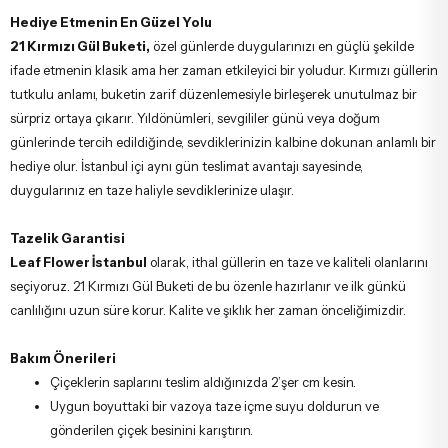
Hediye Etmenin En Güzel Yolu
21 Kırmızı Gül Buketi,
özel günlerde duygularınızı en güçlü şekilde
ifade etmenin klasik ama her zaman etkileyici bir yoludur. Kırmızı güllerin
tutkulu anlamı, buketin zarif düzenlemesiyle birleşerek unutulmaz bir
sürpriz ortaya çıkarır. Yıldönümleri, sevgililer günü veya doğum
günlerinde tercih edildiğinde, sevdiklerinizin kalbine dokunan anlamlı bir
hediye olur. İstanbul içi aynı gün teslimat avantajı sayesinde,
duygularınız en taze haliyle sevdiklerinize ulaşır.
Tazelik Garantisi
Leaf Flower İstanbul
olarak, ithal güllerin en taze ve kaliteli olanlarını
seçiyoruz. 21 Kırmızı Gül Buketi de bu özenle hazırlanır ve ilk günkü
canlılığını uzun süre korur. Kalite ve şıklık her zaman önceliğimizdir.
Bakım Önerileri
Çiçeklerin saplarını teslim aldığınızda 2’şer cm kesin.
Uygun boyuttaki bir vazoya taze içme suyu doldurun ve
gönderilen çiçek besinini karıştırın.