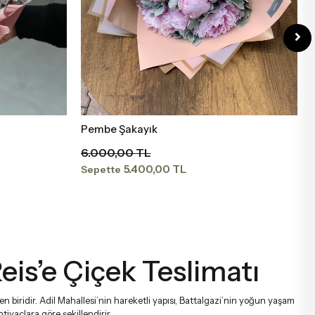
Pembe Şakayık
Sepete Ekle
6.000,00 TL
5.400,00 TL
Sepette
eis’e Çiçek Teslimatı
en biridir. Adil Mahallesi’nin hareketli yapısı, Battalgazi’nin yoğun yaşam
iyaçlara göre şekillendirir.