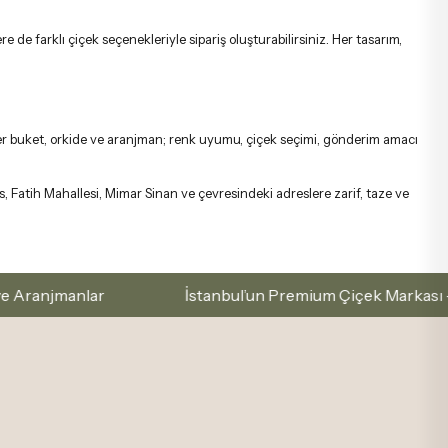
 farklı çiçek seçenekleriyle sipariş oluşturabilirsiniz. Her tasarım,
. Her buket, orkide ve aranjman; renk uyumu, çiçek seçimi, gönderim amacı
s, Fatih Mahallesi, Mimar Sinan ve çevresindeki adreslere zarif, taze ve
nlar
İstanbul’un Premium Çiçek Markası – Zarafetle