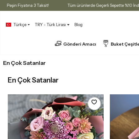
tı
Peşin Fiyatına 3 Taksit!
Tüm ürünlerde Geçerli Sepette %10 
Türkçe
TRY - Türk Lirası
Blog
Gönderi Amacı
Buket Çeşitle
En Çok Satanlar
En Çok Satanlar