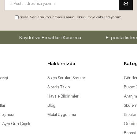
Kişisel Verilerin Korunması Kanunu
okudum ve kabul ediyorum.
aydol ve Firsatlari Kacirma
E-posta listemize abone
Hakkımızda
Kateg
arişi
Sıkça Sorulan Sorular
Gönder
Sipariş Takip
Buket Ç
Havale Bildirimleri
Aranjm
ları
Blog
Skulen
zleşmesi
Mobil Uygulama
Bitkiler
– Aynı Gün Çiçek
Orkide
Bonsai