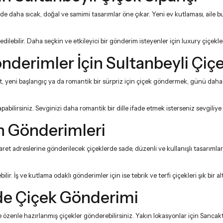
de daha sıcak, doğal ve samimi tasarımlar öne çıkar. Yeni ev kutlaması, aile bu
edilebilir. Daha seçkin ve etkileyici bir gönderim isteyenler için
luxury çiçekle
erimler İçin Sultanbeyli Çiçe
yeni başlangıç ya da romantik bir sürpriz için çiçek göndermek, günü daha un
abilirsiniz. Sevginizi daha romantik bir dille ifade etmek isterseniz
sevgiliye
un Gönderimleri
aret adreslerine gönderilecek çiçeklerde sade, düzenli ve kullanışlı tasarımlar t
ilir. İş ve kutlama odaklı gönderimler için ise
tebrik ve terfi çiçekleri
şık bir a
rde Çiçek Gönderimi
e özenle hazırlanmış çiçekler gönderebilirsiniz. Yakın lokasyonlar için
Sancakt