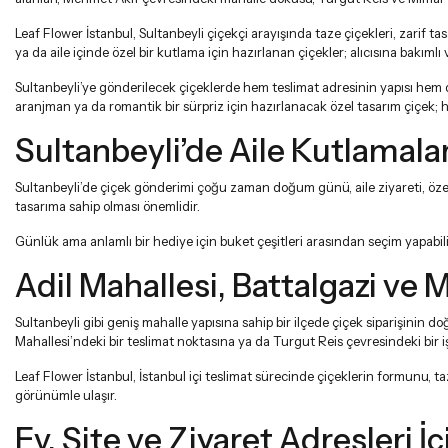
Leaf Flower İstanbul, Sultanbeyli çiçekçi arayışında taze çiçekleri, zarif ta
ya da aile içinde özel bir kutlama için hazırlanan çiçekler; alıcısına bakımlı v
Sultanbeyli’ye gönderilecek çiçeklerde hem teslimat adresinin yapısı hem de
aranjman ya da romantik bir sürpriz için hazırlanacak özel tasarım çiçek; her 
Sultanbeyli’de Aile Kutlamalar
Sultanbeyli’de çiçek gönderimi çoğu zaman doğum günü, aile ziyareti, özel
tasarıma sahip olması önemlidir.
Günlük ama anlamlı bir hediye için
buket çeşitleri
arasından seçim yapabili
Adil Mahallesi, Battalgazi v
Sultanbeyli gibi geniş mahalle yapısına sahip bir ilçede çiçek siparişinin d
Mahallesi’ndeki bir teslimat noktasına ya da Turgut Reis çevresindeki bir 
Leaf Flower İstanbul, İstanbul içi teslimat sürecinde çiçeklerin formunu, t
görünümle ulaşır.
Ev, Site ve Ziyaret Adresleri İ