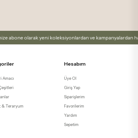
 olarak yeni koleksiyonlardan ve kampanyalardan haberdar ola
oriler
Hesabım
i Amacı
Üye Ol
eşitleri
Giriş Yap
anlar
Siparişlerim
t & Teraryum
Favorilerim
Yardım
Sepetim