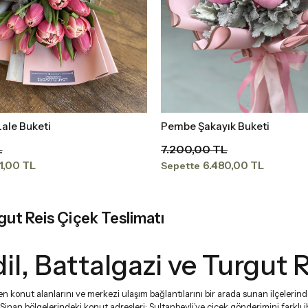
ale Buketi
Pembe Şakayık Buketi
Sepete Ekle
Sepete Ekle
L
7.200,00 TL
1,00 TL
6.480,00 TL
Sepette
rgut Reis Çiçek Teslimatı
il, Battalgazi ve Turgut R
en konut alanlarını ve merkezi ulaşım bağlantılarını bir arada sunan ilçelerind
an bölgelerindeki konut adresleri; Sultanbeyli’ye çiçek gönderimini farklı iht