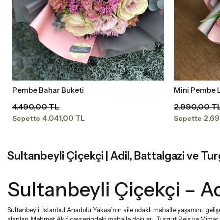
Pembe Bahar Buketi
Mini Pembe L
Sepete Ekle
4.490,00 TL
2.990,00 T
4.041,00 TL
2.69
Sepette
Sepette
Sultanbeyli Çiçekçi | Adil, Battalgazi ve Tu
Sultanbeyli Çiçekçi – Ad
Sultanbeyli, İstanbul Anadolu Yakası’nın aile odaklı mahalle yaşamını, geliş
alanları, Mehmet Akif çevresindeki mahalle dokusu, Turgut Reis ve Mimar Sin