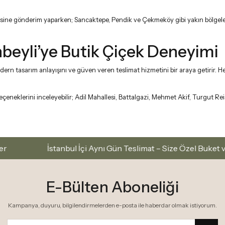
ine gönderim yaparken; Sancaktepe, Pendik ve Çekmeköy gibi yakın bölgelere de
anbeyli’ye Butik Çiçek Deneyimi
modern tasarım anlayışını ve güven veren teslimat hizmetini bir araya getirir
çeneklerini inceleyebilir; Adil Mahallesi, Battalgazi, Mehmet Akif, Turgut Rei
İstanbul İçi Aynı Gün Teslimat – Size Özel Buket ve Aranjma
E-Bülten Aboneliği
Kampanya, duyuru, bilgilendirmelerden e-posta ile haberdar olmak istiyorum.