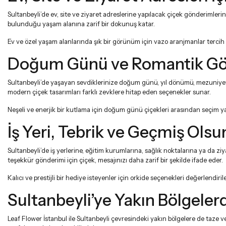
Sultanbeyli’de ev, site ve ziyaret adreslerine yapılacak çiçek gönderimlerin
bulunduğu yaşam alanına zarif bir dokunuş katar.
Ev ve özel yaşam alanlarında şık bir görünüm için
vazo aranjmanlar
tercih 
Doğum Günü ve Romantik Gönd
Sultanbeyli’de yaşayan sevdiklerinize doğum günü, yıl dönümü, mezuniyet, 
modern çiçek tasarımları farklı zevklere hitap eden seçenekler sunar.
Neşeli ve enerjik bir kutlama için
doğum günü çiçekleri
arasından seçim yap
İş Yeri, Tebrik ve Geçmiş Ols
Sultanbeyli’de iş yerlerine, eğitim kurumlarına, sağlık noktalarına ya da ziy
teşekkür gönderimi için çiçek, mesajınızı daha zarif bir şekilde ifade eder.
Kalıcı ve prestijli bir hediye isteyenler için
orkide
seçenekleri değerlendirileb
Sultanbeyli’ye Yakın Bölgele
Leaf Flower İstanbul ile Sultanbeyli çevresindeki yakın bölgelere de taze v