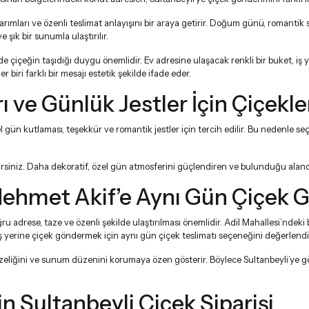
sarımları ve özenli teslimat anlayışını bir araya getirir. Doğum günü, romantik 
e şık bir sunumla ulaştırılır.
 çiçeğin taşıdığı duygu önemlidir. Ev adresine ulaşacak renkli bir buket, iş ye
biri farklı bir mesajı estetik şekilde ifade eder.
ı ve Günlük Jestler İçin Çiçekle
 gün kutlaması, teşekkür ve romantik jestler için tercih edilir. Bu nedenle s
rsiniz. Daha dekoratif, özel gün atmosferini güçlendiren ve bulunduğu aland
e Mehmet Akif’e Aynı Gün Çiçek
oğru adrese, taze ve özenli şekilde ulaştırılması önemlidir. Adil Mahallesi’ndek
iş yerine çiçek göndermek için
aynı gün çiçek teslimatı
seçeneğini değerlendire
azeliğini ve sunum düzenini korumaya özen gösterir. Böylece Sultanbeyli’ye gön
çin Sultanbeyli Çiçek Siparişi