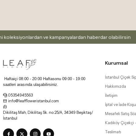
yonlardan ve kampanyalardan haberdar olabilirsin
K
Kurumsal
İstanbul Çiçek Sip
Haftaiçi 08:00 - 20:00 Haftasonu
09:00 - 19:00
saatleri arasında ulaşabilirsiniz.
Hakkımızda
05354945563
İletişim
info@leaffloweristanbul.com
İptal ve İade Koşul
Dikilitaş Mah, Dikilitaş Sk. no:25/A, 34349 Beşiktaş/
Mesafeli Satış Sö
İstanbul
Kadıköy Çiçekçi 
Teslimatı