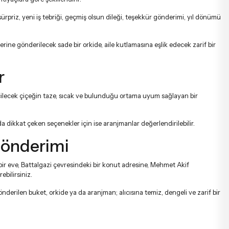
sürpriz, yeni iş tebriği, geçmiş olsun dileği, teşekkür gönderimi, yıl dönümü
rine gönderilecek sade bir orkide, aile kutlamasına eşlik edecek zarif bir
r
eçilecek çiçeğin taze, sıcak ve bulunduğu ortama uyum sağlayan bir
a dikkat çeken seçenekler için ise
aranjmanlar
değerlendirilebilir.
 Gönderimi
i bir eve, Battalgazi çevresindeki bir konut adresine, Mehmet Akif
bilirsiniz.
derilen buket, orkide ya da aranjman; alıcısına temiz, dengeli ve zarif bir