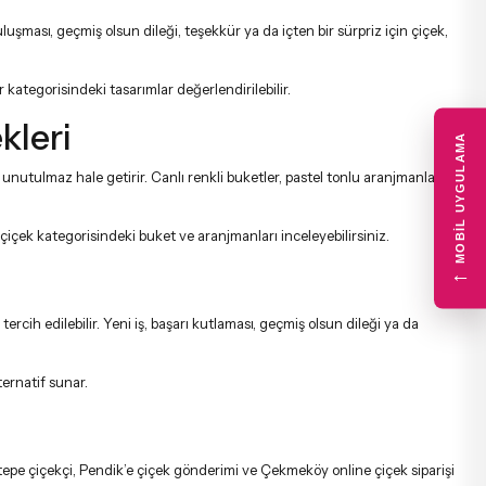
luşması, geçmiş olsun dileği, teşekkür ya da içten bir sürpriz için çiçek,
r
kategorisindeki tasarımlar değerlendirilebilir.
kleri
MOBIL UYGULAMA
utulmaz hale getirir. Canlı renkli buketler, pastel tonlu aranjmanlar ve
 çiçek
kategorisindeki buket ve aranjmanları inceleyebilirsiniz.
←
ercih edilebilir. Yeni iş, başarı kutlaması, geçmiş olsun dileği ya da
lternatif sunar.
epe çiçekçi
,
Pendik’e çiçek gönderimi
ve
Çekmeköy online çiçek siparişi