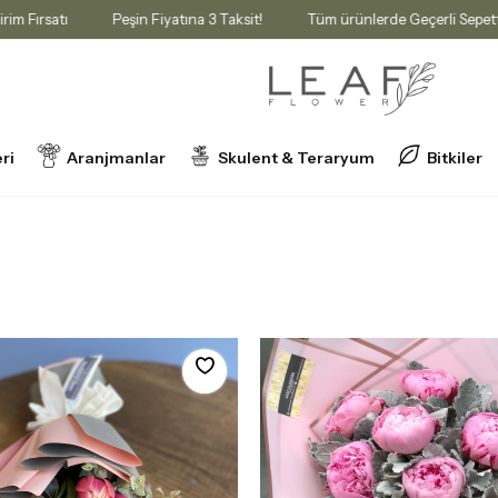
İndirim Fırsatı
Peşin Fiyatına 3 Taksit!
Tüm ürünlerde Geçerli Se
ri
Aranjmanlar
Skulent & Teraryum
Bitkiler