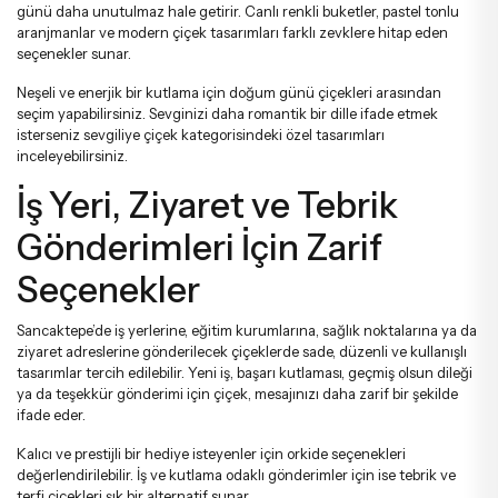
günü daha unutulmaz hale getirir. Canlı renkli buketler, pastel tonlu
aranjmanlar ve modern çiçek tasarımları farklı zevklere hitap eden
seçenekler sunar.
Neşeli ve enerjik bir kutlama için
doğum günü çiçekleri
arasından
seçim yapabilirsiniz. Sevginizi daha romantik bir dille ifade etmek
isterseniz
sevgiliye çiçek
kategorisindeki özel tasarımları
inceleyebilirsiniz.
İş Yeri, Ziyaret ve Tebrik
Gönderimleri İçin Zarif
Seçenekler
Sancaktepe’de iş yerlerine, eğitim kurumlarına, sağlık noktalarına ya da
ziyaret adreslerine gönderilecek çiçeklerde sade, düzenli ve kullanışlı
tasarımlar tercih edilebilir. Yeni iş, başarı kutlaması, geçmiş olsun dileği
ya da teşekkür gönderimi için çiçek, mesajınızı daha zarif bir şekilde
ifade eder.
Kalıcı ve prestijli bir hediye isteyenler için
orkide
seçenekleri
değerlendirilebilir. İş ve kutlama odaklı gönderimler için ise
tebrik ve
terfi çiçekleri
şık bir alternatif sunar.