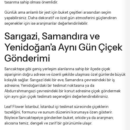
tasarıma sahip olması önemlidir.
Günlük ama anlamlı bir jest için
buket çeşitleri
arasından seçim
yapabilirsiniz. Daha dekoratif ve özel gün atmosferini güçlendiren
seçenekler için ise
aranjmanlar
değerlendirilebilir.
Sarıgazi, Samandıra ve
Yenidoğan’a Aynı Gün Çiçek
Gönderimi
Sancaktepe gibi geniş yerleşim alanlarına sahip bir ilçede çiçek
siparişinin doğru adrese ve özenli şekilde ulaşması özel günlerde büyük
kolaylık sağlar. Sarıgazi’deki bir eve, Samandıra çevresindeki bir iş
adresine, Yenidoğan’daki bir teslimat noktasına ya da
Abdurrahmangazi çevresindeki bir konut adresine çiçek göndermek
için
aynı gün çiçek teslimatı
seçeneğini değerlendirebilirsiniz.
Leaf Flower İstanbul, İstanbul içi teslimat sürecinde çiçeklerin
tazeliğini, formunu ve sunum düzenini korumaya özen gösterir.
Böylece Sancaktepe’ye gönderilen buket, orkide ya da aranjman;
alıcısına temiz, dengeli ve zarif bir görünümle ulaşır.