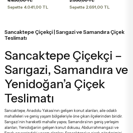
4.490,00 TL
2.990,00 TL
Söz & Nişan Çiçekleri
Starliçe Buketleri
Şakayık Ve Şakayıklı Aranjmanlar
Beya
Gala
4.041,00 TL
2.691,00 TL
Sepette
Sepette
Kapuçino G
Sevgiliye Çiçek
Lale Buketleri
Sepette Aranjmanlar
Pem
Şaka
Sancaktepe Çiçekçi | Sarıgazi ve Samandıra Çiçek
Teslimatı
Arkadaşa Çiçek
Şakayık Buketleri
Mega Aranjmanlar
Lila
Çar
Sancaktepe Çiçekçi –
Öğretmene Çiçek
Sümbül Buketleri
Luxury Aranjmanlar Ve Tasarımlar
Bor
Som
Sarıgazi, Samandıra ve
Yenidoğan’a Çiçek
Gelin & Damat Yaka Çiçekleri
Luxury Buketler
Som
Teslimatı
Anneye Çiçek
Büyük Buketler
Fuşy
Sancaktepe, Anadolu Yakası’nın gelişen konut alanları, aile odaklı
mahalleleri ve geniş yaşam bölgeleriyle öne çıkan ilçelerinden biridir.
Babaya Çiçek
Erengül Buketleri
Renk
Sarıgazi’nin hareketli mahalle yapısı, Samandıra’nın geniş yerleşim
alanları, Yenidoğan’ın gelişen konut dokusu, Abdurrahmangazi ve