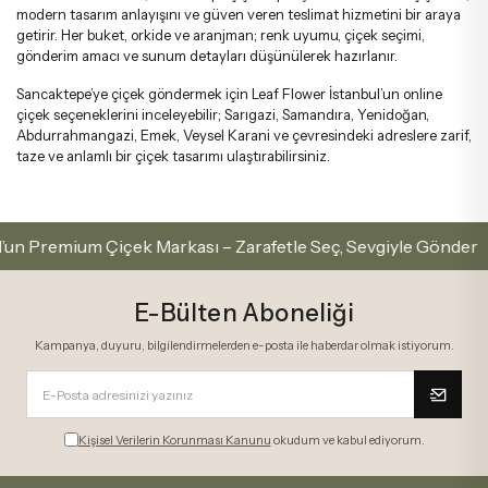
modern tasarım anlayışını ve güven veren teslimat hizmetini bir araya
getirir. Her buket, orkide ve aranjman; renk uyumu, çiçek seçimi,
gönderim amacı ve sunum detayları düşünülerek hazırlanır.
Sancaktepe’ye çiçek göndermek için Leaf Flower İstanbul’un online
çiçek seçeneklerini inceleyebilir; Sarıgazi, Samandıra, Yenidoğan,
Abdurrahmangazi, Emek, Veysel Karani ve çevresindeki adreslere zarif,
taze ve anlamlı bir çiçek tasarımı ulaştırabilirsiniz.
Premium Çiçek Markası – Zarafetle Seç, Sevgiyle Gönder
E-Bülten Aboneliği
Kampanya, duyuru, bilgilendirmelerden e-posta ile haberdar olmak istiyorum.
Kişisel Verilerin Korunması Kanunu
okudum ve kabul ediyorum.