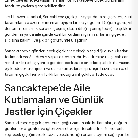
Emek çevresindeki yaşam alanları; Sancaktepe’ye çiçek gönderimini
Tebrik - Terfi Çiçekleri
Papatya Ve Kır Buketleri
farklı ihtiyaçlara göre şekillendirir.
Leaf Flower İstanbul, Sancaktepe çiçekçi arayışında taze çiçekleri, zarif
tasarımları ve özenli sunum anlayışını bir araya getirir. Doğum günü, yıl
Hoş Geldin Bebek Çiçekleri
Peluş Ayıcık Ve Gül Buketi
dönümü, romantik sürpriz, geçmiş olsun dileği, yeni iş tebriği, teşekkür
gönderimi ya da aile içinde özel bir kutlama için hazırlanan çiçekler;
alıcısına bakımlı ve şık bir görünümle ulaştırılır.
Doğum Günü Çiçekleri
Anastasia Buketleri
Sancaktepe’ye gönderilecek çiçeklerde çiçeğin taşıdığı duygu kadar,
teslim edileceği adresin yapısı da önemlidir. Ev adresine ulaşacak canlı
renkli bir buket, iş yerine gönderilecek sade bir orkide, aile kutlamasına
Özür Çiçekleri
Gelin Buketleri
eşlik edecek aranjman ya da romantik bir sürpriz için hazırlanan özel
tasarım çiçek; her biri farklı bir mesajı zarif şekilde ifade eder.
Sancaktepe’de Aile
Kutlamaları ve Günlük
Jestler İçin Çiçekler
Sancaktepe’de çiçek gönderimi çoğu zaman aile kutlamaları, doğum
günleri, özel günler ve içten ziyaretler için tercih edilir. Bu nedenle
seçilecek çiçeğin sıcak, taze ve bulunduğu ortama uyum sağlayan bir