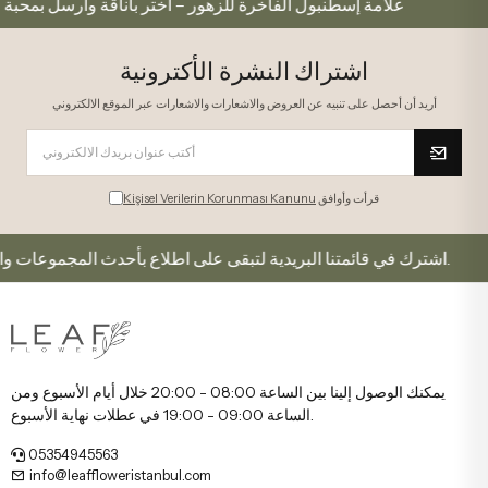
 لكم
علامة إسطنبول الفاخرة للزهور – اختر بأناقة وأرسل ب
اشتراك النشرة الأكترونية
أريد أن أحصل على تنبيه عن العروض والاشعارات والاشعارات عبر الموقع الالكتروني
قرأت وأوافق
Kişisel Verilerin Korunması Kanunu
اشترك في قائمتنا البريدية لتبقى على اطلاع بأحدث المجموعات والعروض.
يمكنك الوصول إلينا بين الساعة 08:00 - 20:00 خلال أيام الأسبوع ومن
الساعة 09:00 - 19:00 في عطلات نهاية الأسبوع.
05354945563
info@leaffloweristanbul.com