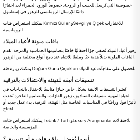
خصوصية التي تُرسل للحبيب أو الزوجة. خصوصاً الورود الحمراء تُعد اختيارًا
دائمًا للإرسال الرومانسي للزهور في إسطنبول.
للاختيارات
Sevgiliye Çiçek
و
Kırmızı Güller
يمكنك استعراض فئات
الرومانسية.
باقات ملونة لأعياد الميلاد
زهور أعياد الميلاد تُضفي جوًا احتفاليًا خاصًا بتصاميمها الحماسية والمرحة. تقدم
الباقات الملونة بديلاً هدية حيًا وملفتًا للانتباه عند دمج أنواع مختلفة من الزهور.
للحصول على مفاجآت عيد الميلاد.
Doğum Günü Çiçekleri
يمكنك زيارة فئة
تنسيقات أنيقة للتهنئة والاحتفالات بالترقية
تُعتبر التنسيقات الأنيقة بشكل خاص خيارًا مناسبًا للاحتفال بالنجاحات في
الحياة المهنية. تنسيقات الصناديق، زهور الفازات، والتصاميم الفاخرة تُحدث
تأثيرًا قويًا وراقيًا في المناسبات الخاصة مثل التهنئة، الترقية، بدء عمل جديد أو
افتتاح.
للاحتفالات
Luxury Aranjmanlar
و
Tebrik / Terfi
يمكنك استعراض فئات
المؤسسية والخاصة.
أيهما يُفضل، باقة فاخرة أم تنسيق؟