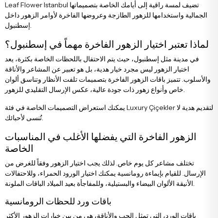
تضيف لمسة راقية إلى أيامك الخاصة بتصميماتها
Leaf Flower Istanbul
زهور التهنئة والترقية
باقات الأقحوان والزهور البرية
الجمالية واستخدامها للزهور الطازجة وعروضها الفاخرة لأوامر الزهور داخل
إسطنبول.
زهور الترحيب بالمولود الجديد
باقات ورد مع دب محشو
لماذا تعتبر اختيار الزهور الفاخرة مهماً في إسطنبول؟
في مدينة مثل إسطنبول، حيث يتم الاحتفال باللحظات الخاصة بكثرة، يعد
اختيار الزهور ليس مجرد خيار هدية، بل هو تعبير عن المشاعر والأناقة
زهور عيد الميلاد
باقات أناستاسيا
والأسلوب. تتميز باقات الزهور الفاخرة بتصميمات تلفت الأنظار وتناسق ألوان
خاص وأنواع زهور ذات جودة عالية، عكس الإرسال التقليدي للزهور.
زهور الاعتذار
باقات العرائس
لتقديم هدية لا
Luxury Çiçekler
يمكنك استعراض التصميمات الخاصة في فئة
تُنسى لأحبائك.
الزهور الفاخرة التي يفضلها الأغلب في المناسبات
الخاصة
تختلف مشاعر كل يوم خاص. لذلك يجب اختيار الزهور وفقاً للغرض من
الإرسال. للقيام بإيماءة رومانسية يمكنك اختيار الورود الحمراء، وللاحتفالات
الأنيقة الألوان البيضاء والبستيلية، وللمفاجأة بعيد الميلاد الباقات الملونة.
باقات ورد للحظات الرومانسية
باقات الورد، التي تمثل الحب والأناقة، هي من بين خيارات الزهور الأكثر