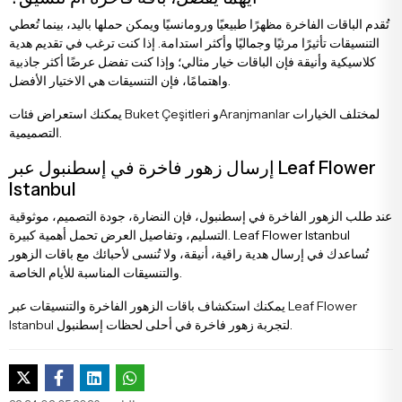
تُقدم الباقات الفاخرة مظهرًا طبيعيًا ورومانسيًا ويمكن حملها باليد، بينما تُعطي
التنسيقات تأثيرًا مرئيًا وجماليًا وأكثر استدامة. إذا كنت ترغب في تقديم هدية
كلاسيكية وأنيقة فإن الباقات خيار مثالي؛ وإذا كنت تفضل عرضًا أكثر جاذبية
واهتمامًا، فإن التنسيقات هي الاختيار الأفضل.
لمختلف الخيارات
Aranjmanlar
و
Buket Çeşitleri
يمكنك استعراض فئات
التصميمية.
إرسال زهور فاخرة في إسطنبول عبر Leaf Flower
Istanbul
عند طلب الزهور الفاخرة في إسطنبول، فإن النضارة، جودة التصميم، موثوقية
التسليم، وتفاصيل العرض تحمل أهمية كبيرة. Leaf Flower Istanbul
تُساعدك في إرسال هدية راقية، أنيقة، ولا تُنسى لأحبائك مع باقات الزهور
والتنسيقات المناسبة للأيام الخاصة.
Leaf Flower
يمكنك استكشاف باقات الزهور الفاخرة والتنسيقات عبر
لتجربة زهور فاخرة في أحلى لحظات إسطنبول.
Istanbul