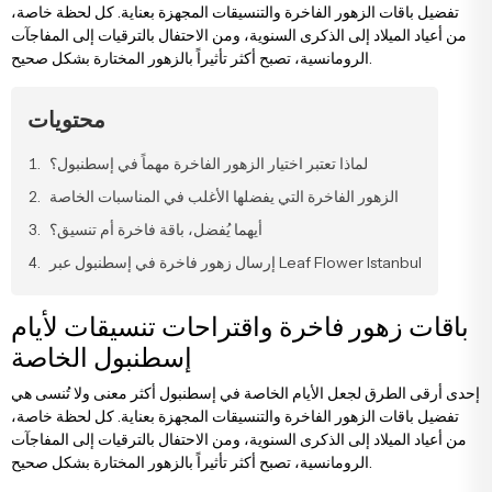
تفضيل باقات الزهور الفاخرة والتنسيقات المجهزة بعناية. كل لحظة خاصة،
يضاء
خاصة
زهور الخطوبة وعقد القران
باقات الستريليتزيا
تنسيقات الفاوانيا
رود كابتشينو
من أعياد الميلاد إلى الذكرى السنوية، ومن الاحتفال بالترقيات إلى المفاجآت
الرومانسية، تصبح أكثر تأثيراً بالزهور المختارة بشكل صحيح.
ردية
زهور للحبيب
باقات التوليب
تنسيقات في السلال
وانيا
محتويات
سجية
زهور للأصدقاء
باقات الفاوانيا
تنسيقات ميجا
سلقة
لماذا تعتبر اختيار الزهور الفاخرة مهماً في إسطنبول؟
الزهور الفاخرة التي يفضلها الأغلب في المناسبات الخاصة
أيهما يُفضل، باقة فاخرة أم تنسيق؟
نابية
زهور للمعلمين
باقات الياقوتية
تنسيقات وتصاميم فاخرة
لمون
إرسال زهور فاخرة في إسطنبول عبر Leaf Flower Istanbul
لمون
زهور صدر العريس والعروس
باقات فاخرة
باقات زهور فاخرة واقتراحات تنسيقات لأيام
إسطنبول الخاصة
وشيا
زهور للأم
باقات كبيرة
إحدى أرقى الطرق لجعل الأيام الخاصة في إسطنبول أكثر معنى ولا تُنسى هي
تفضيل باقات الزهور الفاخرة والتنسيقات المجهزة بعناية. كل لحظة خاصة،
من أعياد الميلاد إلى الذكرى السنوية، ومن الاحتفال بالترقيات إلى المفاجآت
لونة
زهور للأب
باقات إرينغول
الرومانسية، تصبح أكثر تأثيراً بالزهور المختارة بشكل صحيح.