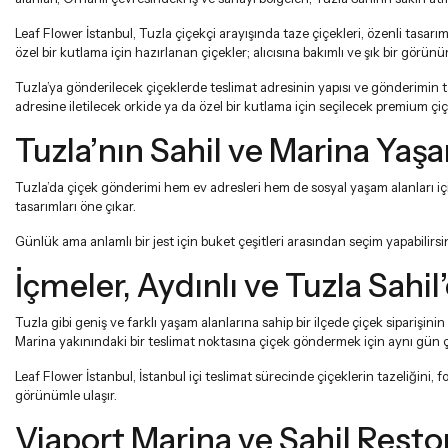
Leaf Flower İstanbul, Tuzla çiçekçi arayışında taze çiçekleri, özenli tasarı
özel bir kutlama için hazırlanan çiçekler; alıcısına bakımlı ve şık bir görünüml
Tuzla’ya gönderilecek çiçeklerde teslimat adresinin yapısı ve gönderimin ta
adresine iletilecek orkide ya da özel bir kutlama için seçilecek premium çiçek;
Tuzla’nın Sahil ve Marina Yaş
Tuzla’da çiçek gönderimi hem ev adresleri hem de sosyal yaşam alanları iç
tasarımları öne çıkar.
Günlük ama anlamlı bir jest için
buket çeşitleri
arasından seçim yapabilirsi
İçmeler, Aydınlı ve Tuzla Sah
Tuzla gibi geniş ve farklı yaşam alanlarına sahip bir ilçede çiçek siparişini
Marina yakınındaki bir teslimat noktasına çiçek göndermek için
aynı gün ç
Leaf Flower İstanbul, İstanbul içi teslimat sürecinde çiçeklerin tazeliğini
görünümle ulaşır.
Viaport Marina ve Sahil Restor