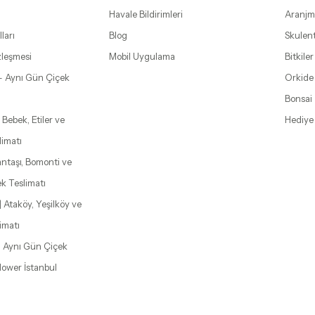
Havale Bildirimleri
Aranjm
ları
Blog
Skulen
zleşmesi
Mobil Uygulama
Bitkiler
– Aynı Gün Çiçek
Orkide
Bonsai
 Bebek, Etiler ve
Hediye
limatı
şantaşı, Bomonti ve
k Teslimatı
| Ataköy, Yeşilköy ve
imatı
| Aynı Gün Çiçek
Flower İstanbul