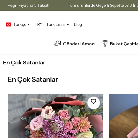
atı
Peşin Fiyatına 3 Taksit!
Tüm ürünlerde Geçerli Sepette %10
Türkçe
TRY - Türk Lirası
Blog
Gönderi Amacı
Buket Çeşitle
En Çok Satanlar
En Çok Satanlar