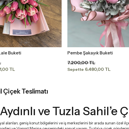
ale Buketi
Pembe Şakayık Buketi
Sepete Ekle
Sepete Ekle
L
7.200,00 TL
1,00 TL
6.480,00 TL
Sepette
il Çiçek Teslimatı
 Aydınlı ve Tuzla Sahil’e 
l alanları, geniş konut bölgelerini ve iş merkezlerini bir arada sunan özel il
tmosferi ve Viaport Marina çevresindeki sosyal yaşam; Tuzla’ya çiçek gönderimini