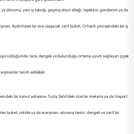
, yıl dönümü, yeni iş tebriği, geçmiş olsun dileği, teşekkür gönderimi ya da
man, Aydınlı’daki bir eve ulaşacak zarif buket, Orhanlı çevresindeki bir iş
ları düşünüldüğünde; taze, dengeli ve bulunduğu ortama uyum sağlayan çiçek
ranjmanlar
tercih edilebilir.
resindeki bir konut adresine, Tuzla Sahil’deki özel bir mekana ya da Viaport
en buket, orkide ya da aranjman; alıcısına temiz, dengeli ve zarif bir