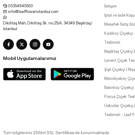
05354945563
İletişim
info@leaffloweristanbul.com
İptal ve İade Koşul
Dikilitaş Mah, Dikilitaş Sk. no:25/A, 34349 Beşiktaş/
Mesafeli Satış Sö
İstanbul
Kadıköy Çiçekçi 
Teslimatı
Beşiktaş Çiçekçi |
Mobil Uygulamalarımız
Levent Çiçek Tes
Şişli Çiçekçi | Ni
Mecidiyeköy Çiçe
Bakırköy Çiçekçi 
Florya Çiçek Tesl
Üsküdar Çiçekçi 
Teslimatı - Leaf 
Tüm bilgileriniz 256bit SSL Sertifikası ile korunmaktadır.