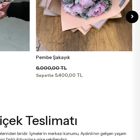
Pembe Şakayık
Sepete Ekle
6.000,00 TL
5.400,00 TL
Sepette
Çiçek Teslimatı
çelerinden biridir. İçmeler’in merkezi konumu, Aydınlı’nın gelişen yaşam
 farklı ihtiyaçlara göre şekillendirir.