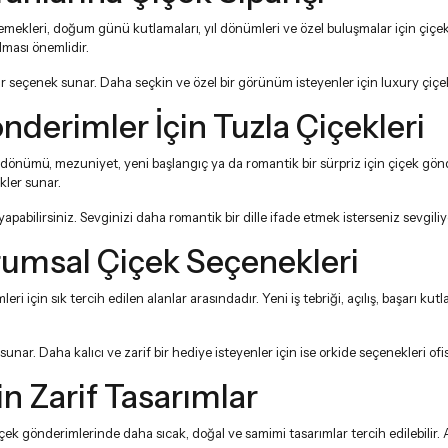
mekleri, doğum günü kutlamaları, yıl dönümleri ve özel buluşmalar için çiçek g
lması önemlidir.
r seçenek sunar. Daha seçkin ve özel bir görünüm isteyenler için
luxury çiçe
erimler İçin Tuzla Çiçekleri
önümü, mezuniyet, yeni başlangıç ya da romantik bir sürpriz için çiçek gönde
kler sunar.
pabilirsiniz. Sevginizi daha romantik bir dille ifade etmek isterseniz
sevgili
urumsal Çiçek Seçenekleri
ri için sık tercih edilen alanlar arasındadır. Yeni iş tebriği, açılış, başarı ku
 sunar. Daha kalıcı ve zarif bir hediye isteyenler için ise
orkide
seçenekleri ofis 
çin Zarif Tasarımlar
çek gönderimlerinde daha sıcak, doğal ve samimi tasarımlar tercih edilebilir. A