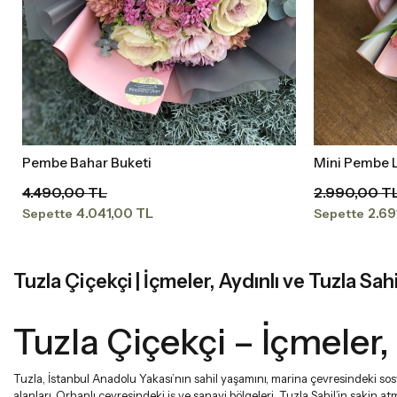
Pembe Bahar Buketi
Mini Pembe L
Sepete Ekle
4.490,00 TL
2.990,00 T
4.041,00 TL
2.69
Sepette
Sepette
Tuzla Çiçekçi | İçmeler, Aydınlı ve Tuzla Sah
Tuzla Çiçekçi – İçmeler,
Tuzla, İstanbul Anadolu Yakası’nın sahil yaşamını, marina çevresindeki sosya
alanları, Orhanlı çevresindeki iş ve sanayi bölgeleri, Tuzla Sahil’in sakin a