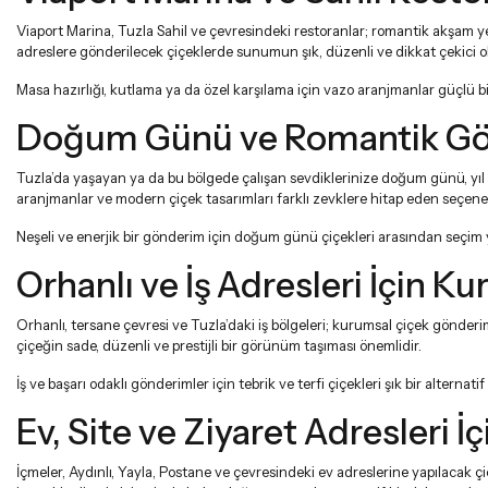
Viaport Marina, Tuzla Sahil ve çevresindeki restoranlar; romantik akşam ye
adreslere gönderilecek çiçeklerde sunumun şık, düzenli ve dikkat çekici o
Masa hazırlığı, kutlama ya da özel karşılama için
vazo aranjmanlar
güçlü bi
Doğum Günü ve Romantik Gönd
Tuzla’da yaşayan ya da bu bölgede çalışan sevdiklerinize doğum günü, yıl d
aranjmanlar ve modern çiçek tasarımları farklı zevklere hitap eden seçene
Neşeli ve enerjik bir gönderim için
doğum günü çiçekleri
arasından seçim ya
Orhanlı ve İş Adresleri İçin K
Orhanlı, tersane çevresi ve Tuzla’daki iş bölgeleri; kurumsal çiçek gönderimle
çiçeğin sade, düzenli ve prestijli bir görünüm taşıması önemlidir.
İş ve başarı odaklı gönderimler için
tebrik ve terfi çiçekleri
şık bir alternatif
Ev, Site ve Ziyaret Adresleri İ
İçmeler, Aydınlı, Yayla, Postane ve çevresindeki ev adreslerine yapılacak çi