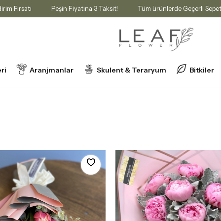
 İndirim Fırsatı
Peşin Fiyatına 3 Taksit!
Tüm ürünlerde Geçerli S
ri
Aranjmanlar
Skulent & Teraryum
Bitkiler