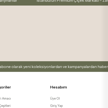
İstanbul’un Premium Çiçek Markası – Zarafetle Seç,
ak yeni koleksiyonlardan ve kampanyalardan haberdar olabili
oriler
Hesabım
i Amacı
Üye Ol
eşitleri
Giriş Yap