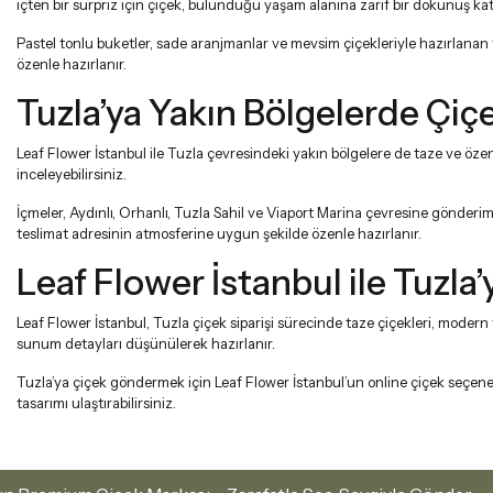
içten bir sürpriz için çiçek, bulunduğu yaşam alanına zarif bir dokunuş kat
Pastel tonlu buketler, sade aranjmanlar ve mevsim çiçekleriyle hazırlanan t
özenle hazırlanır.
Tuzla’ya Yakın Bölgelerde Çi
Leaf Flower İstanbul ile Tuzla çevresindeki yakın bölgelere de taze ve özen
inceleyebilirsiniz.
İçmeler, Aydınlı, Orhanlı, Tuzla Sahil ve Viaport Marina çevresine gönderim
teslimat adresinin atmosferine uygun şekilde özenle hazırlanır.
Leaf Flower İstanbul ile Tuzla
Leaf Flower İstanbul, Tuzla çiçek siparişi sürecinde taze çiçekleri, moder
sunum detayları düşünülerek hazırlanır.
Tuzla’ya çiçek göndermek için Leaf Flower İstanbul’un online çiçek seçenekle
tasarımı ulaştırabilirsiniz.