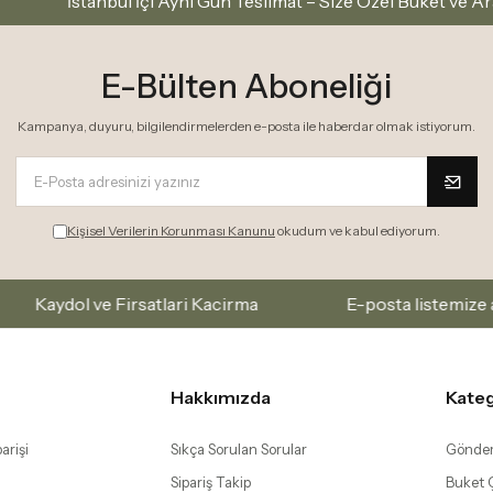
tanbul İçi Aynı Gün Teslimat – Size Özel Buket ve Aranjmanlar
E-Bülten Aboneliği
Kampanya, duyuru, bilgilendirmelerden e-posta ile haberdar olmak istiyorum.
Kişisel Verilerin Korunması Kanunu
okudum ve kabul ediyorum.
 ve Firsatlari Kacirma
E-posta listemize abone olar
Hakkımızda
Kateg
arişi
Sıkça Sorulan Sorular
Gönder
Sipariş Takip
Buket Ç