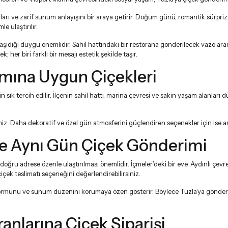
mları ve zarif sunum anlayışını bir araya getirir. Doğum günü, romantik sürpriz
e ulaştırılır.
şıdığı duygu önemlidir. Sahil hattındaki bir restorana gönderilecek vazo aranj
 her biri farklı bir mesajı estetik şekilde taşır.
amına Uygun Çiçekleri
in sık tercih edilir. İlçenin sahil hattı, marina çevresi ve sakin yaşam alan
niz. Daha dekoratif ve özel gün atmosferini güçlendiren seçenekler için ise
a
il’e Aynı Gün Çiçek Gönderimi
n doğru adrese özenle ulaştırılması önemlidir. İçmeler’deki bir eve, Aydınlı çev
içek teslimatı
seçeneğini değerlendirebilirsiniz.
, formunu ve sunum düzenini korumaya özen gösterir. Böylece Tuzla’ya gönderil
anlarına Çiçek Siparişi