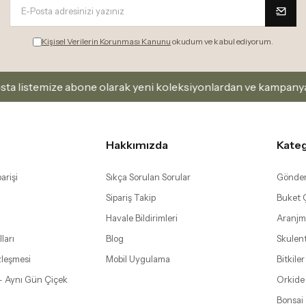
 olarak yeni koleksiyonlardan ve kampanyalardan haberdar ol
Hakkımızda
Kateg
arişi
Sıkça Sorulan Sorular
Gönder
Sipariş Takip
Buket Ç
Havale Bildirimleri
Aranjm
ları
Blog
Skulen
zleşmesi
Mobil Uygulama
Bitkiler
– Aynı Gün Çiçek
Orkide
Bonsai
 Bebek, Etiler ve
Hediye
limatı
şantaşı, Bomonti ve