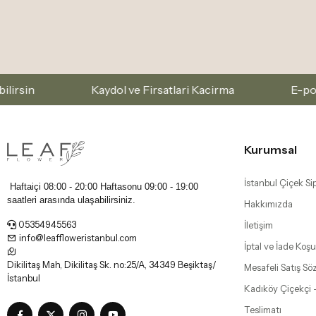
aydol ve Firsatlari Kacirma
E-posta listemize abone
Kurumsal
İstanbul Çiçek Sip
Haftaiçi 08:00 - 20:00 Haftasonu
09:00 - 19:00
saatleri arasında ulaşabilirsiniz.
Hakkımızda
05354945563
İletişim
info@leaffloweristanbul.com
İptal ve İade Koşul
Dikilitaş Mah, Dikilitaş Sk. no:25/A, 34349 Beşiktaş/
Mesafeli Satış Sö
İstanbul
Kadıköy Çiçekçi 
Teslimatı
Beşiktaş Çiçekçi |
Mobil Uygulamalarımız
Levent Çiçek Tes
Şişli Çiçekçi | Ni