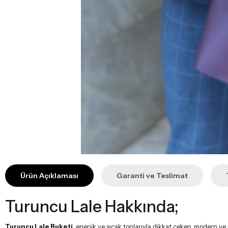
Ürün Açıklaması
Garanti ve Teslimat
Turuncu Lale Hakkında;
Turuncu Lale Buketi
, enerjik ve sıcak tonlarıyla dikkat çeken, modern ve
hem doğal hem de dinamik bir stil sunar.
Teknik Bilgiler
Çiçek Çeşitleri:
41 adet turuncu lale, kuru çiçekler, hiperikum ve ye