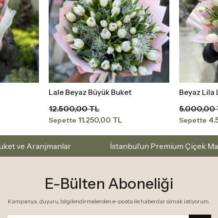
t
Beyaz Lila Laleler
Pembe Lal
Sepete Ekle
5.000,00 TL
10.500,0
4.500,00 TL
9.
Sepette
Sepette
r
İstanbul’un Premium Çiçek Markası – Zarafetle Se
E-Bülten Aboneliği
Kampanya, duyuru, bilgilendirmelerden e-posta ile haberdar olmak istiyorum.
Kişisel Verilerin Korunması Kanunu
okudum ve kabul ediyorum.