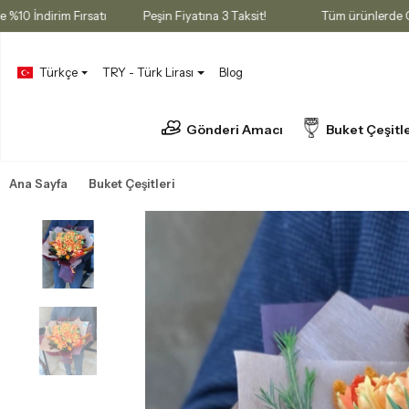
 Sepette %10 İndirim Fırsatı
Peşin Fiyatına 3 Taksit!
Tüm ürün
Türkçe
TRY - Türk Lirası
Blog
Gönderi Amacı
Buket Çeşitle
Ana Sayfa
Buket Çeşitleri
Lale Buketleri