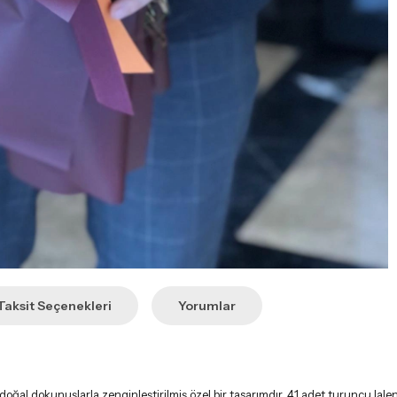
Taksit Seçenekleri
Yorumlar
 doğal dokunuşlarla zenginleştirilmiş özel bir tasarımdır. 41 adet turuncu lal
şillikler