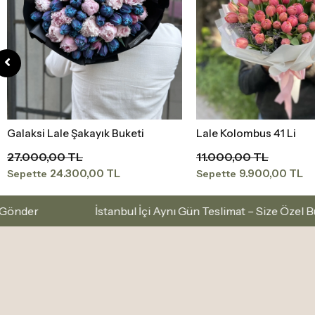
Lale Kolombus 41 Li
Lale Beyaz Büyük Buke
Sepete Ekle
Sepete Ekle
11.000,00 TL
12.500,00 TL
9.900,00 TL
11.250,00 TL
Sepette
Sepette
stanbul İçi Aynı Gün Teslimat – Size Özel Buket ve Aranjmanla