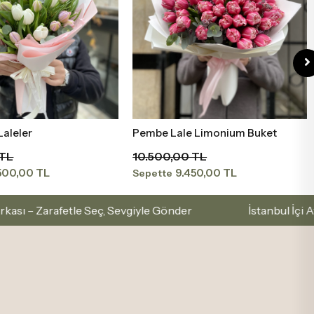
e Limonium Buket
Pembe Lale 15 Lİ
Sepete Ekle
Sepete Ekle
0 TL
4.500,00 TL
450,00 TL
4.050,00 TL
Sepette
ç, Sevgiyle Gönder
İstanbul İçi Aynı Gün Teslimat –