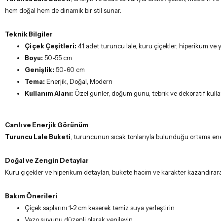
Boyu:
50-55 cm
Genişlik:
50-60 cm
Tema:
Enerjik, Doğal, Modern
Kullanım Alanı:
Özel günler, doğum günü, tebrik ve dekoratif kull
Canlı ve Enerjik Görünüm
Turuncu Lale Buketi
, turuncunun sıcak tonlarıyla bulunduğu ortama enerj
Doğal ve Zengin Detaylar
Kuru çiçekler ve hiperikum detayları, bukete hacim ve karakter kazandırarak 
Bakım Önerileri
Çiçek saplarını 1-2 cm keserek temiz suya yerleştirin.
Vazo suyunu düzenli olarak yenileyin.
Serin ve güneş ışığından uzak bir ortamda muhafaza edin.
Kuru çiçeklerin suyla temas etmemesine dikkat edin.
Önemli Not