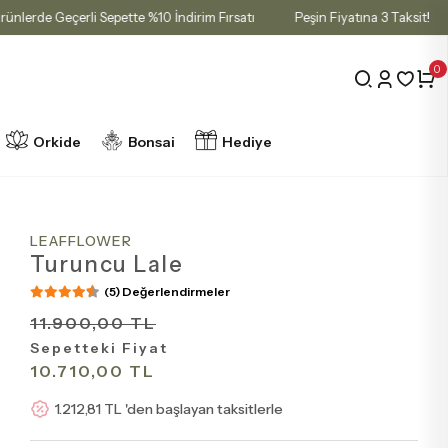
Tüm ürünlerde Geçerli Sepette %10 İndirim Fırsatı
Peşin Fiyatına 3 T
0
Orkide
Bonsai
Hediye
LEAFFLOWER
Turuncu Lale
(5) Değerlendirmeler
11.900,00 TL
Sepetteki Fiyat
10.710,00 TL
1.212,81 TL 'den başlayan taksitlerle