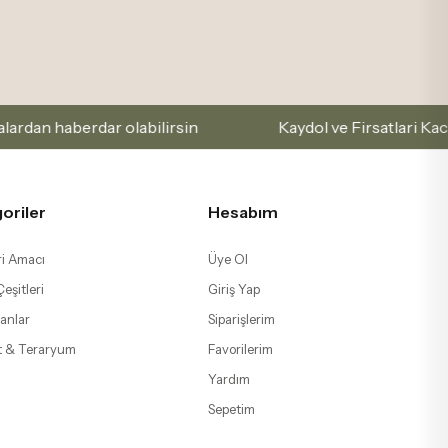
abilirsin
Kaydol ve Firsatlari Kacirma
E-p
oriler
Hesabım
i Amacı
Üye Ol
eşitleri
Giriş Yap
anlar
Siparişlerim
t & Teraryum
Favorilerim
Yardım
Sepetim