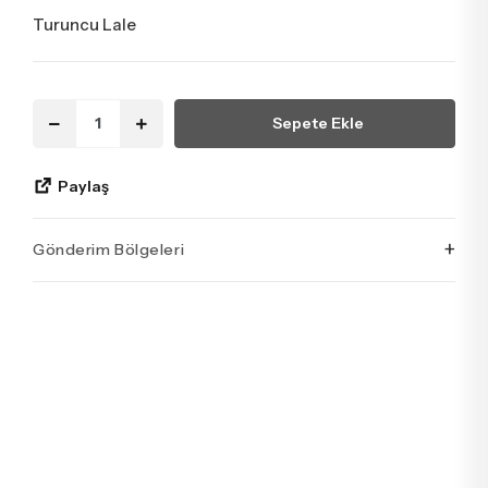
Turuncu Lale
Sepete Ekle
Paylaş
+
Gönderim Bölgeleri
İstanbul’un tüm ilçelerine aynı özen ve tazelikle gönderim
yapıyoruz. Sevdiklerinize ulaştırmak istediğiniz çiçekler,
özenle hazırlanarak İstanbul’un her noktasına güvenle teslim
edilir.