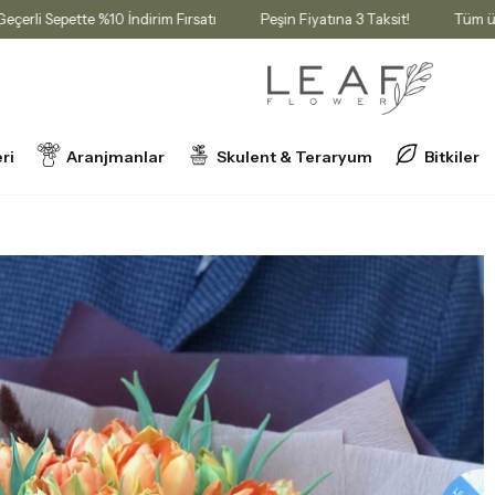
lerde Geçerli Sepette %10 İndirim Fırsatı
Peşin Fiyatına 3 Taksit!
ri
Aranjmanlar
Skulent & Teraryum
Bitkiler