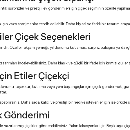
tik sürprizler ve prestijli ev gönderimleri için çiçek seçiminin özenle yapılm
 için
vazo aranjmanlar
tercih edilebilir. Daha kişisel ve farklı bir tasarım aray
ler Çiçek Seçenekleri
biridir. Özel bir akşam yemeği, yıl dönümü kutlaması, sürpriz buluşma ya da içt
asarımları inceleyebilirsiniz. Daha klasik ve güçlü bir ifade için
kırmızı güller
z
in Etiler Çiçekçi
l dönümü, teşekkür, kutlama veya yeni başlangıçlar için çiçek göndermek, gün
atar.
bilirsiniz. Daha sade, kalıcı ve prestijli bir hediye isteyenler için ise
orkide
s
ek Gönderimi
le hazırlanmış çiçekler gönderebilirsiniz. Yakın lokasyonlar için
Beşiktaş’a çi