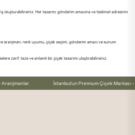
riş oluşturabilirsiniz. Her tasarım, gönderim amacına ve teslimat adresinin
rkide ve aranjman; renk uyumu, çiçek seçimi, gönderim amacı ve sunum
ere zarif, taze ve anlamlı bir çiçek tasarımı ulaştırabilirsiniz.
lar
İstanbul’un Premium Çiçek Markası – Zarafetle 