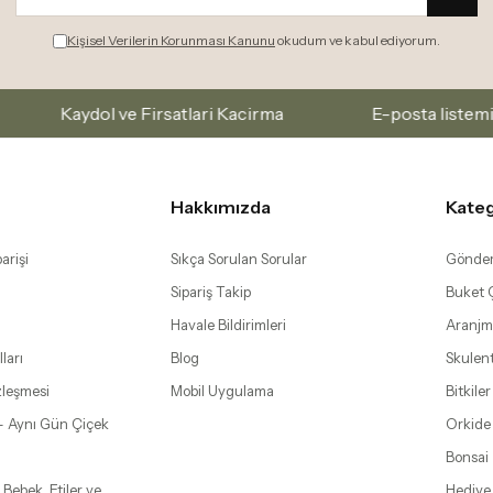
Kişisel Verilerin Korunması Kanunu
okudum ve kabul ediyorum.
ydol ve Firsatlari Kacirma
E-posta listemize abone 
Hakkımızda
Kateg
arişi
Sıkça Sorulan Sorular
Gönder
Sipariş Takip
Buket Ç
Havale Bildirimleri
Aranjm
ları
Blog
Skulen
zleşmesi
Mobil Uygulama
Bitkiler
– Aynı Gün Çiçek
Orkide
Bonsai
 Bebek, Etiler ve
Hediye