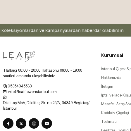
onlardan ve kampanyalardan haberdar olabilirsin
Ka
Kurumsal
İstanbul Çiçek Sip
Haftaiçi 08:00 - 20:00 Haftasonu
09:00 - 19:00
saatleri arasında ulaşabilirsiniz.
Hakkımızda
05354945563
İletişim
info@leaffloweristanbul.com
İptal ve İade Koşul
Dikilitaş Mah, Dikilitaş Sk. no:25/A, 34349 Beşiktaş/
Mesafeli Satış Sö
İstanbul
Kadıköy Çiçekçi 
Teslimatı
Beşiktaş Çiçekçi |