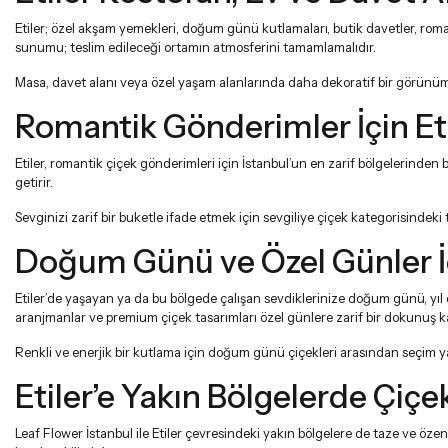
Etiler; özel akşam yemekleri, doğum günü kutlamaları, butik davetler, roman
sunumu; teslim edileceği ortamın atmosferini tamamlamalıdır.
Masa, davet alanı veya özel yaşam alanlarında daha dekoratif bir görünüm
Romantik Gönderimler İçin Eti
Etiler, romantik çiçek gönderimleri için İstanbul’un en zarif bölgelerinden 
getirir.
Sevginizi zarif bir buketle ifade etmek için
sevgiliye çiçek
kategorisindeki t
Doğum Günü ve Özel Günler İç
Etiler’de yaşayan ya da bu bölgede çalışan sevdiklerinize doğum günü, yı
aranjmanlar ve premium çiçek tasarımları özel günlere zarif bir dokunuş k
Renkli ve enerjik bir kutlama için
doğum günü çiçekleri
arasından seçim yapa
Etiler’e Yakın Bölgelerde Çiç
Leaf Flower İstanbul ile Etiler çevresindeki yakın bölgelere de taze ve özen