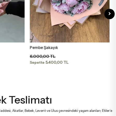
Pembe Şakayık
Sepete Ekle
6.000,00 TL
5.400,00 TL
Sepette
k Teslimatı
 Caddesi, Akatlar, Bebek, Levent ve Ulus çevresindeki yaşam alanları; Etiler’e