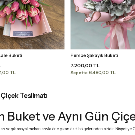
ale Buketi
Pembe Şakayık Buketi
Sepete Ekle
Sepete Ekle
L
7.200,00 TL
1,00 TL
6.480,00 TL
Sepette
 Çiçek Teslimatı
m Buket ve Aynı Gün Çiçe
ları ve şık sosyal mekanlarıyla öne çıkan özel bölgelerinden biridir. Nispetiye