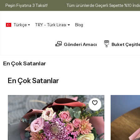
ı
Peşin Fiyatına 3 Taksit!
Tüm ürünlerde Geçerli Sepette %10 İ
Türkçe
TRY - Türk Lirası
Blog
Gönderi Amacı
Buket Çeşitle
En Çok Satanlar
En Çok Satanlar