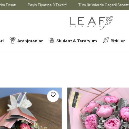
ndirim Fırsatı
Peşin Fiyatına 3 Taksit!
Tüm ürünlerde Geçerli Sep
ri
Aranjmanlar
Skulent & Teraryum
Bitkiler