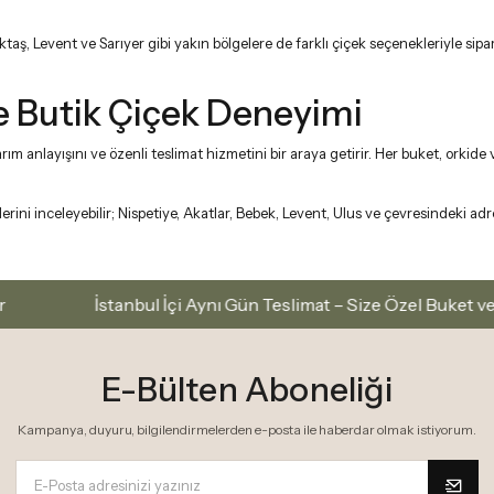
taş, Levent ve Sarıyer gibi yakın bölgelere de farklı çiçek seçenekleriyle sipa
r’e Butik Çiçek Deneyimi
tasarım anlayışını ve özenli teslimat hizmetini bir araya getirir. Her buket, o
ni inceleyebilir; Nispetiye, Akatlar, Bebek, Levent, Ulus ve çevresindeki adresl
İstanbul İçi Aynı Gün Teslimat – Size Özel Buket ve Aranjman
E-Bülten Aboneliği
Kampanya, duyuru, bilgilendirmelerden e-posta ile haberdar olmak istiyorum.