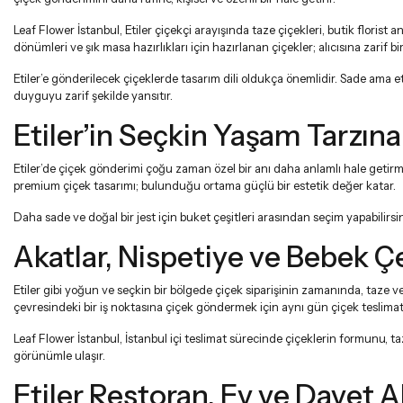
Leaf Flower İstanbul, Etiler çiçekçi arayışında taze çiçekleri, butik floris
dönümleri ve şık masa hazırlıkları için hazırlanan çiçekler; alıcısına zarif bi
Etiler’e gönderilecek çiçeklerde tasarım dili oldukça önemlidir. Sade ama et
duyguyu zarif şekilde yansıtır.
Etiler’in Seçkin Yaşam Tarzın
Etiler’de çiçek gönderimi çoğu zaman özel bir anı daha anlamlı hale getirme
premium çiçek tasarımı; bulunduğu ortama güçlü bir estetik değer katar.
Daha sade ve doğal bir jest için
buket çeşitleri
arasından seçim yapabilirsini
Akatlar, Nispetiye ve Bebek 
Etiler gibi yoğun ve seçkin bir bölgede çiçek siparişinin zamanında, taze v
çevresindeki bir iş noktasına çiçek göndermek için
aynı gün çiçek teslimat
Leaf Flower İstanbul, İstanbul içi teslimat sürecinde çiçeklerin formunu, t
görünümle ulaşır.
Etiler Restoran, Ev ve Davet A