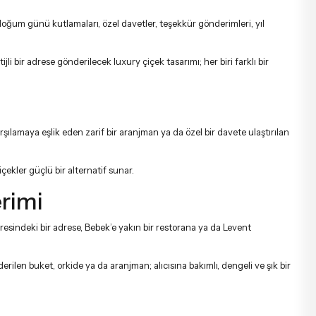
, doğum günü kutlamaları, özel davetler, teşekkür gönderimleri, yıl
i bir adrese gönderilecek luxury çiçek tasarımı; her biri farklı bir
şılamaya eşlik eden zarif bir aranjman ya da özel bir davete ulaştırılan
içekler
güçlü bir alternatif sunar.
erimi
vresindeki bir adrese, Bebek’e yakın bir restorana ya da Levent
ilen buket, orkide ya da aranjman; alıcısına bakımlı, dengeli ve şık bir