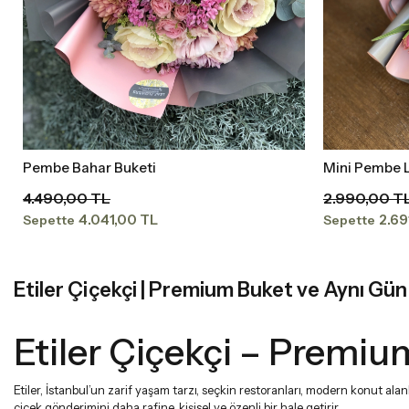
Pembe Bahar Buketi
Mini Pembe L
Sepete Ekle
4.490,00 TL
2.990,00 T
4.041,00 TL
2.69
Sepette
Sepette
Etiler Çiçekçi | Premium Buket ve Aynı Gün
Etiler Çiçekçi – Premiu
Etiler, İstanbul’un zarif yaşam tarzı, seçkin restoranları, modern konut alan
çiçek gönderimini daha rafine, kişisel ve özenli bir hale getirir.