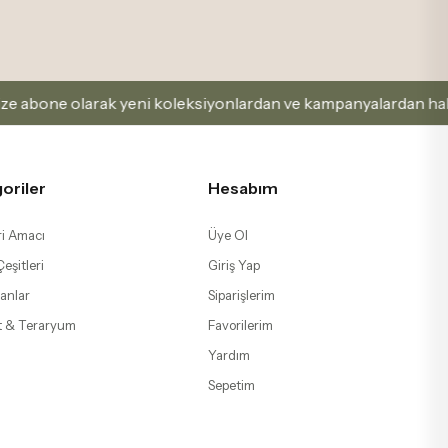
olarak yeni koleksiyonlardan ve kampanyalardan haberdar olab
oriler
Hesabım
i Amacı
Üye Ol
eşitleri
Giriş Yap
anlar
Siparişlerim
t & Teraryum
Favorilerim
Yardım
Sepetim