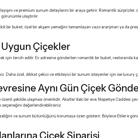
t anlayışını ve premium sunum detaylarını bir araya getirir. Romantik sürprizler
r görünümle ulaştırılır.
kili bir buket, özel bir akşam yemeğini tamamlayan vazo aranjman ya da prestijl
a Uygun Çiçekler
k için tercih edilir. Ev adresine gönderilen romantik bir buket, restoranda kar
z. Daha özel, dikkat çekici ve etkileyici bir sunum isteyenler için ise
luxury ç
Çevresine Aynı Gün Çiçek Gönd
e özenli şekilde ulaşması önemlidir. Akatlar’daki bir eve, Nispetiye Caddesi çe
ı
seçeneğini değerlendirebilirsiniz.
azeliğini ve sunum bütünlüğünü korumaya özen gösterir. Böylece Etiler’e gönder
lanlarına Çiçek Siparişi