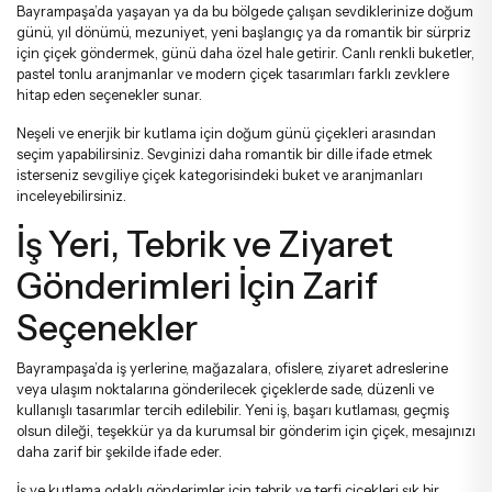
Bayrampaşa’da yaşayan ya da bu bölgede çalışan sevdiklerinize doğum
günü, yıl dönümü, mezuniyet, yeni başlangıç ya da romantik bir sürpriz
için çiçek göndermek, günü daha özel hale getirir. Canlı renkli buketler,
pastel tonlu aranjmanlar ve modern çiçek tasarımları farklı zevklere
hitap eden seçenekler sunar.
Neşeli ve enerjik bir kutlama için
doğum günü çiçekleri
arasından
seçim yapabilirsiniz. Sevginizi daha romantik bir dille ifade etmek
isterseniz
sevgiliye çiçek
kategorisindeki buket ve aranjmanları
inceleyebilirsiniz.
İş Yeri, Tebrik ve Ziyaret
Gönderimleri İçin Zarif
Seçenekler
Bayrampaşa’da iş yerlerine, mağazalara, ofislere, ziyaret adreslerine
veya ulaşım noktalarına gönderilecek çiçeklerde sade, düzenli ve
kullanışlı tasarımlar tercih edilebilir. Yeni iş, başarı kutlaması, geçmiş
olsun dileği, teşekkür ya da kurumsal bir gönderim için çiçek, mesajınızı
daha zarif bir şekilde ifade eder.
İş ve kutlama odaklı gönderimler için
tebrik ve terfi çiçekleri
şık bir