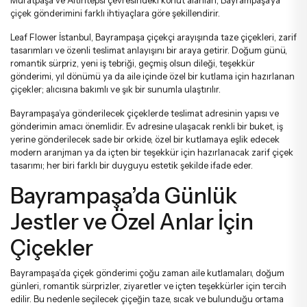
Muratpaşa ve Altıntepsi çevresindeki konut alanları; Bayrampaşa’ya
Tebrik - Terfi Çiçekleri
Papatya Ve Kır Buketleri
çiçek gönderimini farklı ihtiyaçlara göre şekillendirir.
Leaf Flower İstanbul, Bayrampaşa çiçekçi arayışında taze çiçekleri, zarif
tasarımları ve özenli teslimat anlayışını bir araya getirir. Doğum günü,
Hoş Geldin Bebek Çiçekleri
Peluş Ayıcık Ve Gül Buketi
romantik sürpriz, yeni iş tebriği, geçmiş olsun dileği, teşekkür
gönderimi, yıl dönümü ya da aile içinde özel bir kutlama için hazırlanan
çiçekler; alıcısına bakımlı ve şık bir sunumla ulaştırılır.
Doğum Günü Çiçekleri
Anastasia Buketleri
Bayrampaşa’ya gönderilecek çiçeklerde teslimat adresinin yapısı ve
gönderimin amacı önemlidir. Ev adresine ulaşacak renkli bir buket, iş
yerine gönderilecek sade bir orkide, özel bir kutlamaya eşlik edecek
Özür Çiçekleri
Gelin Buketleri
modern aranjman ya da içten bir teşekkür için hazırlanacak zarif çiçek
tasarımı; her biri farklı bir duyguyu estetik şekilde ifade eder.
Bayrampaşa’da Günlük
Jestler ve Özel Anlar İçin
Çiçekler
Bayrampaşa’da çiçek gönderimi çoğu zaman aile kutlamaları, doğum
günleri, romantik sürprizler, ziyaretler ve içten teşekkürler için tercih
edilir. Bu nedenle seçilecek çiçeğin taze, sıcak ve bulunduğu ortama