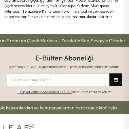
Bayrampaşa’ya çiçek göndermek için Leaf Flower İstanbul’un online
çiçek seçeneklerini inceleyebilir; Kocatepe, Yıldırım, Muratpaşa,
Altıntepsi, Terazidere, Kartaltepe, Forum İstanbul ve çevresindeki
adreslere zarif, taze ve anlamlı bir çiçek tasarımı ulaştırabilirsiniz.
remium Çiçek Markası – Zarafetle Seç, Sevgiyle Gönder
E-Bülten Aboneliği
Kampanya, duyuru, bilgilendirmelerden e-posta ile haberdar olmak istiyorum.
Kişisel Verilerin Korunması Kanunu
okudum ve kabul ediyorum.
siyonlardan ve kampanyalardan haberdar olabilirsin