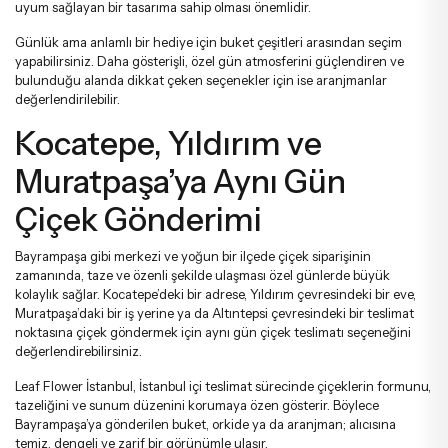
uyum sağlayan bir tasarıma sahip olması önemlidir.
Günlük ama anlamlı bir hediye için
buket çeşitleri
arasından seçim
yapabilirsiniz. Daha gösterişli, özel gün atmosferini güçlendiren ve
bulunduğu alanda dikkat çeken seçenekler için ise
aranjmanlar
değerlendirilebilir.
Kocatepe, Yıldırım ve
Muratpaşa’ya Aynı Gün
Çiçek Gönderimi
Bayrampaşa gibi merkezi ve yoğun bir ilçede çiçek siparişinin
zamanında, taze ve özenli şekilde ulaşması özel günlerde büyük
kolaylık sağlar. Kocatepe’deki bir adrese, Yıldırım çevresindeki bir eve,
Muratpaşa’daki bir iş yerine ya da Altıntepsi çevresindeki bir teslimat
noktasına çiçek göndermek için
aynı gün çiçek teslimatı
seçeneğini
değerlendirebilirsiniz.
Leaf Flower İstanbul, İstanbul içi teslimat sürecinde çiçeklerin formunu,
tazeliğini ve sunum düzenini korumaya özen gösterir. Böylece
Bayrampaşa’ya gönderilen buket, orkide ya da aranjman; alıcısına
temiz, dengeli ve zarif bir görünümle ulaşır.