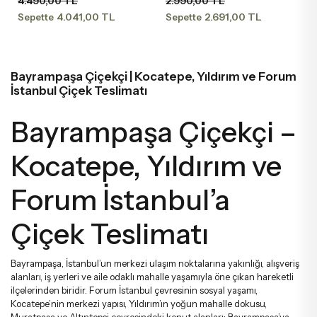
4.490,00 TL
2.990,00 TL
Söz & Nişan Çiçekleri
Starliçe Buketleri
Şakayık Ve Şakayıklı Aranjmanlar
Beya
Gala
4.041,00 TL
2.691,00 TL
Sepette
Sepette
Kapuçino G
Sevgiliye Çiçek
Lale Buketleri
Sepette Aranjmanlar
Pem
Şaka
Bayrampaşa Çiçekçi | Kocatepe, Yıldırım ve Forum
İstanbul Çiçek Teslimatı
Arkadaşa Çiçek
Şakayık Buketleri
Mega Aranjmanlar
Lila
Çar
Bayrampaşa Çiçekçi –
Öğretmene Çiçek
Sümbül Buketleri
Luxury Aranjmanlar Ve Tasarımlar
Bor
Som
Kocatepe, Yıldırım ve
Forum İstanbul’a
Gelin & Damat Yaka Çiçekleri
Luxury Buketler
Som
Çiçek Teslimatı
Anneye Çiçek
Büyük Buketler
Fuşy
Bayrampaşa, İstanbul’un merkezi ulaşım noktalarına yakınlığı, alışveriş
alanları, iş yerleri ve aile odaklı mahalle yaşamıyla öne çıkan hareketli
Babaya Çiçek
Erengül Buketleri
Renk
ilçelerinden biridir. Forum İstanbul çevresinin sosyal yaşamı,
Kocatepe’nin merkezi yapısı, Yıldırım’ın yoğun mahalle dokusu,