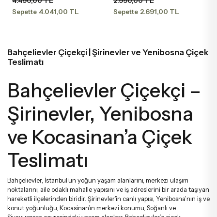
4.490,00 TL
2.990,00 TL
Söz & Nişan Çiçekleri
Starliçe Buketleri
Şakayık Ve Şakayıklı Aranjmanlar
Beya
Gala
4.041,00 TL
2.691,00 TL
Sepette
Sepette
Kapuçino G
Sevgiliye Çiçek
Lale Buketleri
Sepette Aranjmanlar
Pem
Şaka
Bahçelievler Çiçekçi | Şirinevler ve Yenibosna Çiçek
Teslimatı
Arkadaşa Çiçek
Şakayık Buketleri
Mega Aranjmanlar
Lila
Çar
Bahçelievler Çiçekçi –
Öğretmene Çiçek
Sümbül Buketleri
Luxury Aranjmanlar Ve Tasarımlar
Bor
Som
Şirinevler, Yenibosna
ve Kocasinan’a Çiçek
Gelin & Damat Yaka Çiçekleri
Luxury Buketler
Som
Teslimatı
Anneye Çiçek
Büyük Buketler
Fuşy
Bahçelievler, İstanbul’un yoğun yaşam alanlarını, merkezi ulaşım
noktalarını, aile odaklı mahalle yapısını ve iş adreslerini bir arada taşıyan
Babaya Çiçek
Erengül Buketleri
Renk
hareketli ilçelerinden biridir. Şirinevler’in canlı yapısı, Yenibosna’nın iş ve
konut yoğunluğu, Kocasinan’ın merkezi konumu, Soğanlı ve