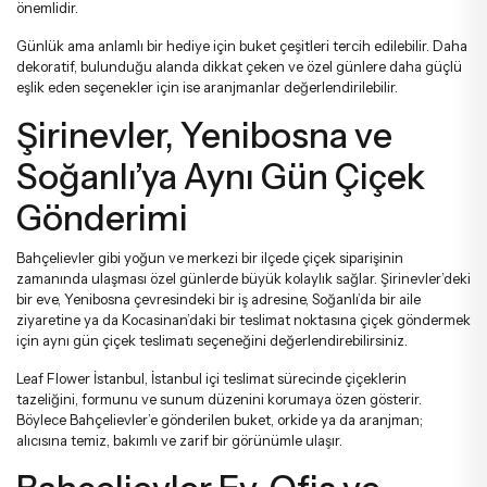
önemlidir.
Günlük ama anlamlı bir hediye için
buket çeşitleri
tercih edilebilir. Daha
dekoratif, bulunduğu alanda dikkat çeken ve özel günlere daha güçlü
eşlik eden seçenekler için ise
aranjmanlar
değerlendirilebilir.
Şirinevler, Yenibosna ve
Soğanlı’ya Aynı Gün Çiçek
Gönderimi
Bahçelievler gibi yoğun ve merkezi bir ilçede çiçek siparişinin
zamanında ulaşması özel günlerde büyük kolaylık sağlar. Şirinevler’deki
bir eve, Yenibosna çevresindeki bir iş adresine, Soğanlı’da bir aile
ziyaretine ya da Kocasinan’daki bir teslimat noktasına çiçek göndermek
için
aynı gün çiçek teslimatı
seçeneğini değerlendirebilirsiniz.
Leaf Flower İstanbul, İstanbul içi teslimat sürecinde çiçeklerin
tazeliğini, formunu ve sunum düzenini korumaya özen gösterir.
Böylece Bahçelievler’e gönderilen buket, orkide ya da aranjman;
alıcısına temiz, bakımlı ve zarif bir görünümle ulaşır.