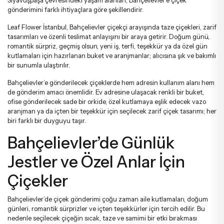
Siyavuşpaşa çevresindeki yaşam alanları; Bahçelievler’e çiçek
Tebrik - Terfi Çiçekleri
Papatya Ve Kır Buketleri
gönderimini farklı ihtiyaçlara göre şekillendirir.
Leaf Flower İstanbul, Bahçelievler çiçekçi arayışında taze çiçekleri, zarif
tasarımları ve özenli teslimat anlayışını bir araya getirir. Doğum günü,
Hoş Geldin Bebek Çiçekleri
Peluş Ayıcık Ve Gül Buketi
romantik sürpriz, geçmiş olsun, yeni iş, terfi, teşekkür ya da özel gün
kutlamaları için hazırlanan buket ve aranjmanlar; alıcısına şık ve bakımlı
bir sunumla ulaştırılır.
Doğum Günü Çiçekleri
Anastasia Buketleri
Bahçelievler’e gönderilecek çiçeklerde hem adresin kullanım alanı hem
de gönderim amacı önemlidir. Ev adresine ulaşacak renkli bir buket,
ofise gönderilecek sade bir orkide, özel kutlamaya eşlik edecek vazo
Özür Çiçekleri
Gelin Buketleri
aranjman ya da içten bir teşekkür için seçilecek zarif çiçek tasarımı; her
biri farklı bir duyguyu taşır.
Bahçelievler’de Günlük
Jestler ve Özel Anlar İçin
Çiçekler
Bahçelievler’de çiçek gönderimi çoğu zaman aile kutlamaları, doğum
günleri, romantik sürprizler ve içten teşekkürler için tercih edilir. Bu
nedenle seçilecek çiçeğin sıcak, taze ve samimi bir etki bırakması