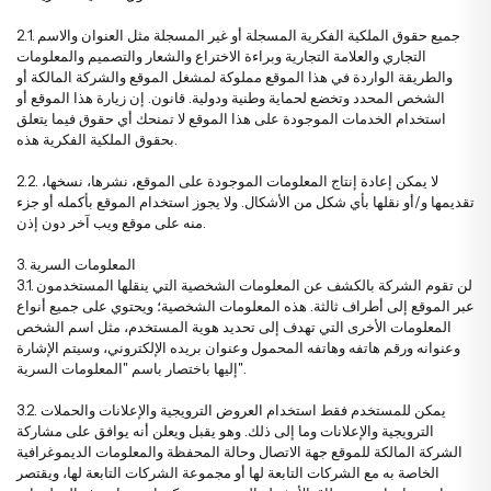
زهور التهنئة والترقية
باقات الأقحوان والزهور البرية
2.1. جميع حقوق الملكية الفكرية المسجلة أو غير المسجلة مثل العنوان والاسم
التجاري والعلامة التجارية وبراءة الاختراع والشعار والتصميم والمعلومات
والطريقة الواردة في هذا الموقع مملوكة لمشغل الموقع والشركة المالكة أو
زهور الترحيب بالمولود الجديد
باقات ورد مع دب محشو
الشخص المحدد وتخضع لحماية وطنية ودولية. قانون. إن زيارة هذا الموقع أو
استخدام الخدمات الموجودة على هذا الموقع لا تمنحك أي حقوق فيما يتعلق
بحقوق الملكية الفكرية هذه.
زهور عيد الميلاد
باقات أناستاسيا
2.2. لا يمكن إعادة إنتاج المعلومات الموجودة على الموقع، نشرها، نسخها،
تقديمها و/أو نقلها بأي شكل من الأشكال. ولا يجوز استخدام الموقع بأكمله أو جزء
منه على موقع ويب آخر دون إذن.
زهور الاعتذار
باقات العرائس
3. المعلومات السرية
3.1. لن تقوم الشركة بالكشف عن المعلومات الشخصية التي ينقلها المستخدمون
عبر الموقع إلى أطراف ثالثة. هذه المعلومات الشخصية؛ ويحتوي على جميع أنواع
المعلومات الأخرى التي تهدف إلى تحديد هوية المستخدم، مثل اسم الشخص
وعنوانه ورقم هاتفه وهاتفه المحمول وعنوان بريده الإلكتروني، وسيتم الإشارة
إليها باختصار باسم "المعلومات السرية".
3.2. يمكن للمستخدم فقط استخدام العروض الترويجية والإعلانات والحملات
الترويجية والإعلانات وما إلى ذلك. وهو يقبل ويعلن أنه يوافق على مشاركة
الشركة المالكة للموقع جهة الاتصال وحالة المحفظة والمعلومات الديموغرافية
الخاصة به مع الشركات التابعة لها أو مجموعة الشركات التابعة لها، ويقتصر