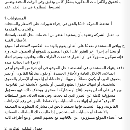
بالحقوق والالتزامات المذكورة بشكل كامل ودقيق وفي الوقت المحدد وضمن
يضاء
خاصة
زهور الخطوبة وعقد القران
باقات الستريليتزيا
تنسيقات الفاوانيا
الشروط المطلوبة في هذا العقد. عقد.
رود كابتشينو
1. المسؤوليات
ردية
زهور للحبيب
باقات التوليب
تنسيقات في السلال
أ. تحتفظ الشركة دائمًا بالحق في إجراء تغييرات على الأسعار والمنتجات
وانيا
والخدمات المقدمة.
ب. تقبل الشركة وتتعهد بأن يستفيد العضو من الخدمات محل العقد، باستثناء
الأعطال الفنية.
سجية
زهور للأصدقاء
باقات الفاوانيا
تنسيقات ميجا
سلقة
ج.يوافق المستخدم مقدمًا على أنه لن يقوم بالهندسة العكسية لاستخدام الموقع
أو يتخذ أي إجراء آخر للعثور على الكود المصدري للموقع أو الحصول عليه، وإلا
فإنه سيكون مسؤولاً عن أي أضرار قد تحدث لأطراف ثالثة وقانونية وسيتم اتخاذ
نابية
زهور للمعلمين
باقات الياقوتية
تنسيقات وتصاميم فاخرة
لمون
الإجراءات الجنائية ضده.
د) قد ينتهك المستخدم، في أنشطته داخل الموقع، في أي جزء من الموقع أو في
اتصالاته، الأخلاق العامة والأخلاق الحميدة، أو يكون مخالفًا للقانون، أو يضر
بحقوق الغير، أو يكون مضللاً، أو مهينًا، أو فاحشًا، أو إباحية، أو الإضرار بالحقوق
لمون
زهور صدر العريس والعروس
باقات فاخرة
الشخصية، أو انتهاك حقوق الطبع والنشر، أو تشجيع الأنشطة غير القانونية،
ويوافق على أنه لن يقوم بإنتاج أو مشاركة المحتوى. وبخلاف ذلك، فهو مسؤول
مسؤولية كاملة عن الضرر الذي قد يحدث، وفي هذه الحالة، يجوز لسلطات
وشيا
زهور للأم
باقات كبيرة
"الموقع" تعليق أو إنهاء هذه الحسابات والاحتفاظ بالحق في رفع الإجراءات
القانونية. ولهذا السبب، فإنها تحتفظ بالحق في مشاركة المعلومات المتعلقة
بالأنشطة أو حسابات المستخدمين إذا طلبت ذلك السلطات القضائية.
لونة
زهور للأب
باقات إرينغول
هـ- أعضاء الموقع مسؤولون عن علاقاتهم مع بعضهم البعض أو مع أطراف ثالثة.
2. حقوق الملكية الفكرية