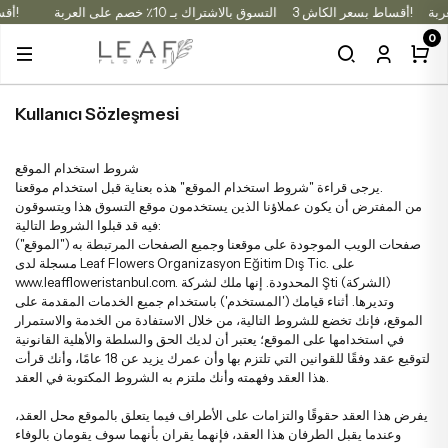
3 أقساط بسعر الكاش!
التسوق بالاشتراك بـ 10٪ خصم على العربة
3 أقساط بسعر الكاش!
0
ع الألوان
ت الورود
 التوليب
حسب المناسب
أنواع الباقا
تنسيقات الزهو
نباتا
Kullanıcı Sözleşmesi
فراء
يضاء
أبيض
زهور فاخرة
أنواع الألوان
صناديق زهور مع شوكولاتة
نباتات المنزل والمكتب
شروط استخدام الموقع
يرجى قراءة "شروط استخدام الموقع" هذه بعناية قبل استخدام موقعنا.
ورود حمراء
من المفترض أن يكون عملاؤنا الذين يستخدمون موقع التسوق هذا ويتسوقون
قالية
وردي
زهور الخريف
باقات الكوبية
صناديق الورود
فيه قد قبلوا الشروط التالية:
صفحات الويب الموجودة على موقعنا وجميع الصفحات المرتبطة به ("الموقع")
ردية
مسجلة لدى Leaf Flowers Organizasyon Eğitim Dış Tic. على
سجية
أصفر
زهور الهالوين
باقات موسمية
تنسيقات في المزهريات
www.leaffloweristanbul.com. المحدودة. إنها ملك لشركة Şti (الشركة)
وتديرها. أثناء قيامك ('المستخدم') باستخدام جميع الخدمات المقدمة على
رود بنفسجية
الموقع، فإنك تخضع للشروط التالية، من خلال الاستفادة من الخدمة والاستمرار
رقاء
قالي
ورود حمراء
باقات الورود
تنسيقات في الصناديق
في استخدامها على الموقع؛ يعتبر أن لديك الحق والسلطة والأهلية القانونية
لتوقيع عقد وفقًا للقوانين التي تلتزم بها وأن عمرك يزيد عن 18 عامًا، وأنك قرأت
فراء
هذا العقد وفهمته وأنك ملتزم به الشروط المكتوبة في العقد.
مراء
أحمر
ورود بيضاء
باقات الزنبق
ورود محفوظة وزهور مجففة
يفرض هذا العقد حقوقًا والتزامات على الأطراف فيما يتعلق بالموقع محل العقد،
قالية
وعندما يقبل الطرفان هذا العقد، فإنهما يقران بأنهما سوف يقومان بالوفاء