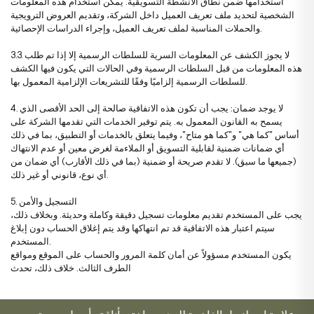
استخدامها ضمن نطاق الأنشطة التسويقية. يمكن استخدام هذه المعلومات
الشخصية لتحديد ملف تعريف العميل داخل الشركة، وتقديم العروض الترويجية
والحملات المناسبة لملف تعريف العميل، وإجراء الدراسات الإحصائية.
3.3. لا يجوز الكشف عن المعلومات السرية للسلطات الرسمية إلا إذا تم طلب
هذه المعلومات من قبل السلطات الرسمية وفي الحالات التي يكون فيها الكشف
للسلطات الرسمية إلزاميًا وفقًا للتشريعات الإلزامية المعمول بها.
4. لا يوجد ضمان: يجب أن تكون هذه الاتفاقية صالحة إلى الحد الأقصى الذي
يسمح به القانون المعمول به. يتم توفير الخدمات التي تقدمها الشركة على
أساس "كما هي" و"كما هو متاح"، وفيما يتعلق بالخدمات أو التطبيق، بما في ذلك
أي ضمانات ضمنية لقابلية التسويق أو الملاءمة لغرض معين أو عدم الانتهاك
(جميعها ما سبق). لا تقدم صريحة أو ضمنية (بما في ذلك الأقارب) أي ضمان من
أي نوع، قانوني أو غير ذلك.
5. التسجيل والأمن
يجب على المستخدم تقديم معلومات تسجيل دقيقة وكاملة وحديثة. وبخلاف ذلك،
سيتم اعتبار هذه الاتفاقية قد تم انتهاكها وقد يتم إغلاق الحساب دون إبلاغ
المستخدم.
يكون المستخدم مسؤولاً عن أمان كلمة المرور والحساب على الموقع ومواقع
الطرف الثالث. خلاف ذلك، تحدث