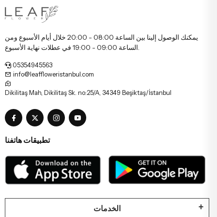
يمكنك الوصول إلينا بين الساعة 08:00 - 20:00 خلال أيام الأسبوع ومن
الساعة 09:00 - 19:00 في عطلات نهاية الأسبوع.
05354945563
info@leaffloweristanbul.com
Dikilitaş Mah, Dikilitaş Sk. no:25/A, 34349 Beşiktaş/İstanbul
تطبيقات هاتفنا
الخدمات