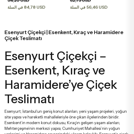
94,20 USD
62,73 USD
يضاء
خاصة
زهور الخطوبة وعقد القران
باقات الستريليتزيا
تنسيقات الفاوانيا
84,78 USD
56,46 USD
في السلة
في السلة
رود كابتشينو
ردية
زهور للحبيب
باقات التوليب
تنسيقات في السلال
وانيا
Esenyurt Çiçekçi | Esenkent, Kıraç ve Haramidere
Çiçek Teslimatı
سجية
زهور للأصدقاء
باقات الفاوانيا
تنسيقات ميجا
سلقة
Esenyurt Çiçekçi –
نابية
زهور للمعلمين
باقات الياقوتية
تنسيقات وتصاميم فاخرة
لمون
Esenkent, Kıraç ve
Haramidere’ye Çiçek
لمون
زهور صدر العريس والعروس
باقات فاخرة
Teslimatı
وشيا
زهور للأم
باقات كبيرة
Esenyurt, İstanbul’un geniş konut alanları, yeni yaşam projeleri, yoğun
site yapısı ve hareketli mahalleleriyle öne çıkan ilçelerinden biridir.
لونة
زهور للأب
باقات إرينغول
Esenkent’in modern konut dokusu, Kıraç’ın gelişen yaşam alanları,
Mehterçeşme’nin merkezi yapısı, Cumhuriyet Mahallesi’nin yoğun