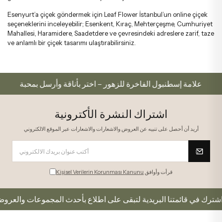
Esenyurt’a çiçek göndermek için Leaf Flower İstanbul’un online çiçek
seçeneklerini inceleyebilir; Esenkent, Kıraç, Mehterçeşme, Cumhuriyet
Mahallesi, Haramidere, Saadetdere ve çevresindeki adreslere zarif, taze
ve anlamlı bir çiçek tasarımı ulaştırabilirsiniz.
علامة إسطنبول الفاخرة للزهور – اختر بأناقة وأرسل بمحبة
اشتراك النشرة الأكترونية
أريد أن أحصل على تنبيه عن العروض والاشعارات والاشعارات عبر الموقع الالكتروني
قرأت وأوافق
Kişisel Verilerin Korunması Kanunu
اشترك في قائمتنا البريدية لتبقى على اطلاع بأحدث المجموعات والعروض.