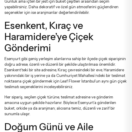
Günlük ama içten bir jest için
buket çeşitleri
arasından seçim
yapabilirsiniz. Daha dekoratif ve özel gün atmosferini güçlendiren
seçenekler için ise
aranjmanlar
değerlendirilebilir.
Esenkent, Kıraç ve
Haramidere’ye Çiçek
Gönderimi
Esenyurt gibi geniş yerleşim alanlarına sahip bir ilçede çiçek siparişinin
doğru adrese, özenli ve düzenli bir şekilde ulaştırılması önemlidir.
Esenkent’teki bir site adresine, Kıraç çevresindeki bir eve, Haramidere
yakınındaki bir iş yerine ya da Cumhuriyet Mahallesi’ndeki bir teslimat
noktasına çiçek göndermek için Leaf Flower İstanbul’un
aynı gün çiçek
teslimatı
seçeneklerini inceleyebilirsiniz.
Her sipariş, seçilen çiçek türüne, teslimat adresine ve gönderim
amacına uygun şekilde hazırlanır. Böylece Esenyurt’a gönderilen
buket, orkide ya da aranjman; alıcısına temiz, düzenli ve zarif bir
sunumla ulaşır.
Doğum Günü ve Aile