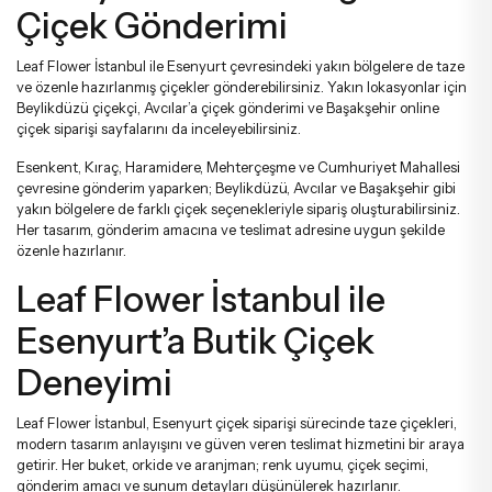
Çiçek Gönderimi
Leaf Flower İstanbul ile Esenyurt çevresindeki yakın bölgelere de taze
ve özenle hazırlanmış çiçekler gönderebilirsiniz. Yakın lokasyonlar için
Beylikdüzü çiçekçi
,
Avcılar’a çiçek gönderimi
ve
Başakşehir online
çiçek siparişi
sayfalarını da inceleyebilirsiniz.
Esenkent, Kıraç, Haramidere, Mehterçeşme ve Cumhuriyet Mahallesi
çevresine gönderim yaparken; Beylikdüzü, Avcılar ve Başakşehir gibi
yakın bölgelere de farklı çiçek seçenekleriyle sipariş oluşturabilirsiniz.
Her tasarım, gönderim amacına ve teslimat adresine uygun şekilde
özenle hazırlanır.
Leaf Flower İstanbul ile
Esenyurt’a Butik Çiçek
Deneyimi
Leaf Flower İstanbul, Esenyurt çiçek siparişi sürecinde taze çiçekleri,
modern tasarım anlayışını ve güven veren teslimat hizmetini bir araya
getirir. Her buket, orkide ve aranjman; renk uyumu, çiçek seçimi,
gönderim amacı ve sunum detayları düşünülerek hazırlanır.