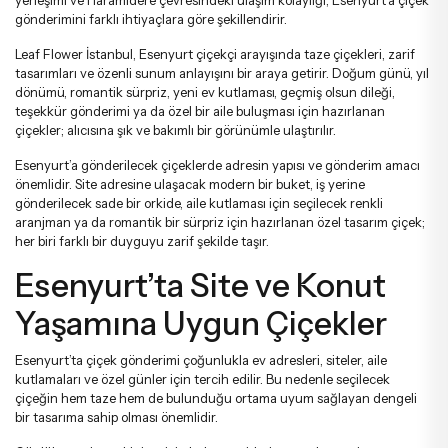
yerleşimi ve Haramidere çevresindeki ulaşım kolaylığı; Esenyurt’a çiçek
زهور التهنئة والترقية
باقات الأقحوان والزهور البرية
gönderimini farklı ihtiyaçlara göre şekillendirir.
Leaf Flower İstanbul, Esenyurt çiçekçi arayışında taze çiçekleri, zarif
tasarımları ve özenli sunum anlayışını bir araya getirir. Doğum günü, yıl
زهور الترحيب بالمولود الجديد
باقات ورد مع دب محشو
dönümü, romantik sürpriz, yeni ev kutlaması, geçmiş olsun dileği,
teşekkür gönderimi ya da özel bir aile buluşması için hazırlanan
çiçekler; alıcısına şık ve bakımlı bir görünümle ulaştırılır.
زهور عيد الميلاد
باقات أناستاسيا
Esenyurt’a gönderilecek çiçeklerde adresin yapısı ve gönderim amacı
önemlidir. Site adresine ulaşacak modern bir buket, iş yerine
gönderilecek sade bir orkide, aile kutlaması için seçilecek renkli
زهور الاعتذار
باقات العرائس
aranjman ya da romantik bir sürpriz için hazırlanan özel tasarım çiçek;
her biri farklı bir duyguyu zarif şekilde taşır.
Esenyurt’ta Site ve Konut
Yaşamına Uygun Çiçekler
Esenyurt’ta çiçek gönderimi çoğunlukla ev adresleri, siteler, aile
kutlamaları ve özel günler için tercih edilir. Bu nedenle seçilecek
çiçeğin hem taze hem de bulunduğu ortama uyum sağlayan dengeli
bir tasarıma sahip olması önemlidir.