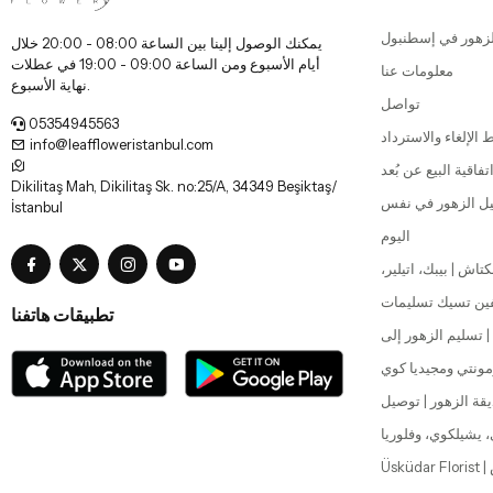
زهور في إسطنبول
يمكنك الوصول إلينا بين الساعة 08:00 - 20:00 خلال
أيام الأسبوع ومن الساعة 09:00 - 19:00 في عطلات
معلومات عنا
نهاية الأسبوع.
تواصل
05354945563
الإلغاء والاسترداد
info@leaffloweristanbul.com
تفاقية البيع عن بُعد
Dikilitaş Mah, Dikilitaş Sk. no:25/A, 34349 Beşiktaş/
صيل الزهور في نفس
İstanbul
اليوم
اش | بيبك، اتيلير،
فين تسيك تسليمات
تطبيقات هاتفنا
 تسليم الزهور إلى
مونتي ومجيديا كوي
قة الزهور | توصيل
، يشيلكوي، وفلوريا
Üsküdar Florist | توصيل الزهور في نفس