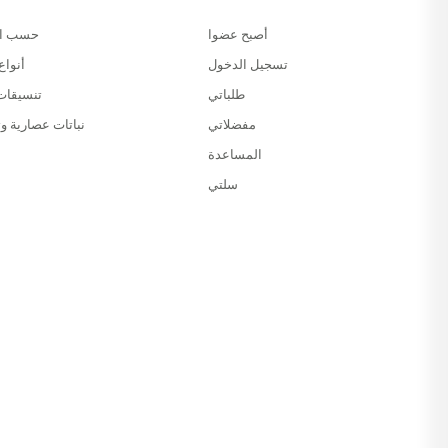
أصبح عضوا
حسب ال
تسجيل الدخول
أنواع
طلباتي
تنسيقات
مفضلاتي
نباتات عصارية وت
المساعدة
سلتي