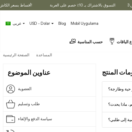
التسوق بالاشتراك بـ 10٪ خصم على العربة
3 أقساط بسعر الكاش!
Mobil Uygulama
Blog
USD - Dolar
عربى
ع الباقات
حسب المناسبة
معلومات المنتج
المساعدة
الصفحة الرئيسية
مات المنتج
عناوين الموضوع
العضوية
 حية وطازجة؟
طلب وتسليم
يم، ماذا يحدث؟
سياسة الدفع والإلغاء
ة إلى طلبي؟