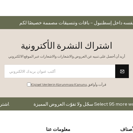
يوم نفسه داخل إسطنبول – باقات وتنسيقات مصممة خصيصًا لكم
اشتراك النشرة الأكترونية
أريد أن أحصل على تنبيه عن العروض والاشعارات والاشعارات عبر الموقع الالكتروني
قرأت وأوافق
Kişisel Verilerin Korunması Kanunu
Select 95 more words to run Humanize.
اشترك في قائمتنا البريدية لتبقى على اطلاع بأحدث المجموعات والعروض.
أصناف
معلومات عنا