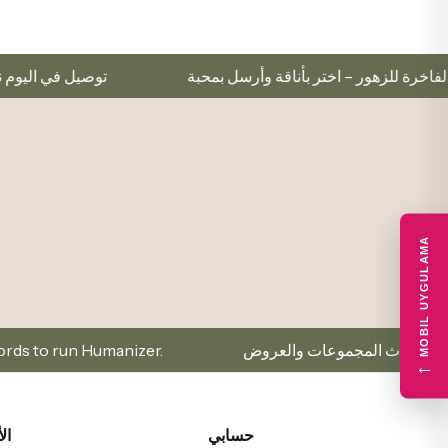
ل الفاخرة للزهور – اختر بأناقة وأرسل بمحبة
توصيل في ال
MOBIL UYGULAMA
سجّل ولا تفوّت العروض المميزة r
←
حسابي
ال