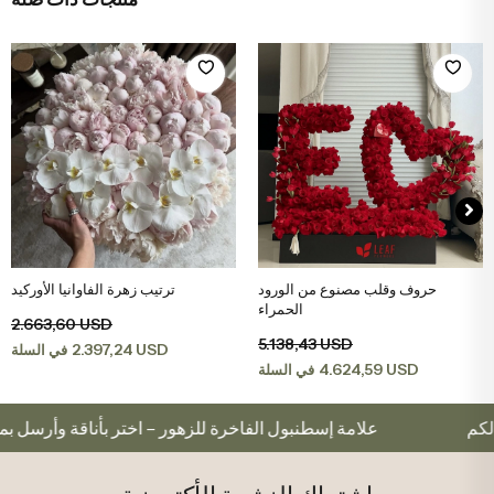
حروف وقلب مصنوع من الورود
ترتيب زهرة الفاوانيا الأوركيد
اضف الى سلة التسوق
اضف الى سلة التسوق
الحمراء
2.663,60 USD
5.138,43 USD
2.397,24 USD
في السلة
4.624,59 USD
في السلة
مة خصيصًا لكم
علامة إسطنبول الفاخرة للزهور – اختر بأنا