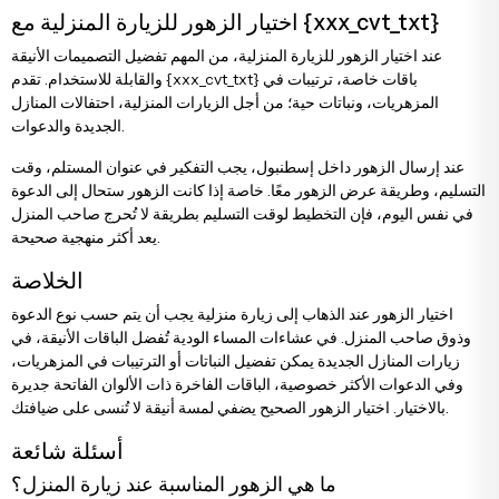
اختيار الزهور للزيارة المنزلية مع {xxx_cvt_txt}
عند اختيار الزهور للزيارة المنزلية، من المهم تفضيل التصميمات الأنيقة
والقابلة للاستخدام. تقدم {xxx_cvt_txt} باقات خاصة، ترتيبات في
المزهريات، ونباتات حية؛ من أجل الزيارات المنزلية، احتفالات المنازل
الجديدة والدعوات.
عند إرسال الزهور داخل إسطنبول، يجب التفكير في عنوان المستلم، وقت
التسليم، وطريقة عرض الزهور معًا. خاصة إذا كانت الزهور ستحال إلى الدعوة
في نفس اليوم، فإن التخطيط لوقت التسليم بطريقة لا تُحرج صاحب المنزل
يعد أكثر منهجية صحيحة.
الخلاصة
اختيار الزهور عند الذهاب إلى زيارة منزلية يجب أن يتم حسب نوع الدعوة
وذوق صاحب المنزل. في عشاءات المساء الودية تُفضل الباقات الأنيقة، في
زيارات المنازل الجديدة يمكن تفضيل النباتات أو الترتيبات في المزهريات،
وفي الدعوات الأكثر خصوصية، الباقات الفاخرة ذات الألوان الفاتحة جديرة
بالاختيار. اختيار الزهور الصحيح يضفي لمسة أنيقة لا تُنسى على ضيافتك.
أسئلة شائعة
ما هي الزهور المناسبة عند زيارة المنزل؟