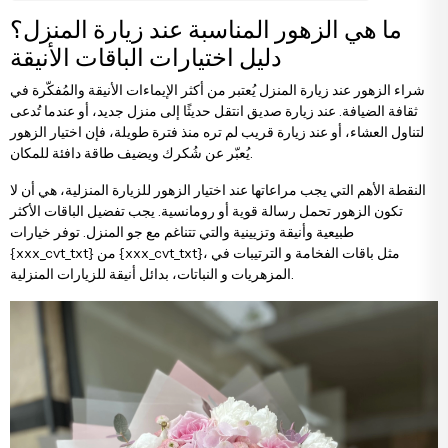
زهور التهنئة والترقية
باقات الأقحوان والزهور البرية
ما هي الزهور المناسبة عند زيارة المنزل؟
دليل اختيارات الباقات الأنيقة
زهور الترحيب بالمولود الجديد
باقات ورد مع دب محشو
شراء الزهور عند زيارة المنزل يُعتبر من أكثر الإيماءات الأنيقة والمُفكّرة في
ثقافة الضيافة. عند زيارة صديق انتقل حديثًا إلى منزل جديد، أو عندما تُدعى
لتناول العشاء، أو عند زيارة قريب لم تره منذ فترة طويلة، فإن اختيار الزهور
زهور عيد الميلاد
باقات أناستاسيا
يُعبّر عن شُكرك ويضيف طاقة دافئة للمكان.
النقطة الأهم التي يجب مراعاتها عند اختيار الزهور للزيارة المنزلية، هي أن لا
زهور الاعتذار
باقات العرائس
تكون الزهور تحمل رسالة قوية أو رومانسية. يجب تفضيل الباقات الأكثر
طبيعية وأنيقة وتزيينية والتي تتناغم مع جو المنزل. توفر خيارات
{xxx_cvt_txt} من {xxx_cvt_txt}، مثل باقات الفخامة و الترتيبات في
المزهريات و النباتات، بدائل أنيقة للزيارات المنزلية.