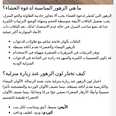
ما هي الزهور المناسبة لدعوة العشاء؟
الزهور التي تُحضَر لدعوة العشاء يجب ألا تتجاوز جاذبية الطاولة والجو المنزل.
يجب تفضيل الباقات الأنيقة متوسطة الحجم وسهلة الوضع. الترتيبات الكبيرة
جدا قد تضع صاحب المنزل في حالة عدم الاستعداد؛ لذلك، تعد الباقات ذات
الأبعاد المتوازنة أكثر عملية.
الباقات بألوان فاتحة تتناغم مع طاولات الدعوات.
الزهور البيضاء والخضراء تقدم أناقة بسيطة.
توفر الترتيبات في المزهريات الصغيرة سهولة في الاستخدام.
قد تكون التصميمات الكبيرة والمبهرجة زائدة عن الحاجة في الدعوات
المنزلية الودية.
كيف تختار لون الزهور عند زيارة منزلية؟
اختيار لون الزهور عند زيارة منزلية يحدد نغمة الرسالة. الألوان البيضاء
والكريمية تقدم أناقة بسيطة، بينما تضيف الألوان الوردية والبنفسجية تأثيرًا
صميميًا وأنيقًا. الأزهار الصفراء تضفي جوًا مرحًا وصاخبًا، بينما تضيف الألوان
الخضراء طبيعية للتصميم.
بسيط، أنيق ومناسب لكل بيت.
الأبيض:
ودود، لطيف ودافئ.
الوردي: