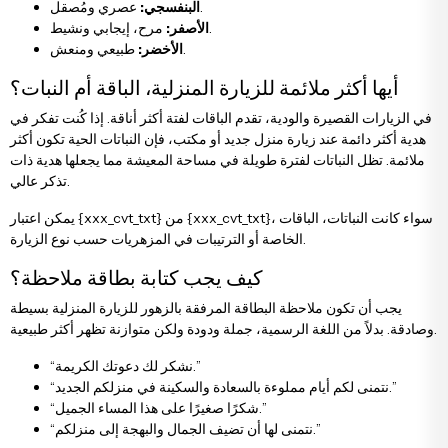
عصري ومُصقل.
البنفسجي:
مرح، إيجابي ونشيط.
الأصفر:
طبيعي ومنعش.
الأخضر:
أيها أكثر ملائمة للزيارة المنزلية، الباقة أم النبات؟
في الزيارات القصيرة والودية، تقدم الباقات لفتة أكثر أناقة. إذا كُنت تفكر في
هدية أكثر دائمة عند زيارة منزل جديد أو مكتب، فإن النباتات الحية تكون أكثر
ملائمة. تظل النباتات لفترة طويلة في مساحة المعيشة مما يجعلها هدية ذات
تذكر عالي.
يمكن اعتبار {xxx_cvt_txt} من {xxx_cvt_txt}، سواء كانت النباتات، الباقات
الخاصة أو الترتيبات في المزهريات حسب نوع الزيارة.
كيف يجب كتابة بطاقة ملاحظة؟
يجب أن تكون ملاحظة البطاقة المرفقة بالزهور للزيارة المنزلية بسيطة
وصادقة. بدلاً من اللغة الرسمية، جملة ودودة ولكن متوازنة تظهر أكثر طبيعية.
“نشكر لك دعوتك الكريمة.”
“نتمنى لكم أيام مملوءة بالسعادة والسكينة في منزلكم الجديد.”
“شكرًا صغيرًا على هذا المساء الجميل.”
“نتمنى لها أن تضيف الجمال والبهجة إلى منزلكم.”