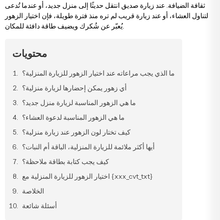
ثقافة الضيافة. عند زيارة صديق انتقل حديثًا إلى منزل جديد، أو عندما تُدعى
يضاء
خاصة
زهور الخطوبة وعقد القران
باقات الستريليتزيا
تنسيقات الفاوانيا
رود كابتشينو
لتناول العشاء، أو عند زيارة قريب لم تره منذ فترة طويلة، فإن اختيار الزهور
يُعبّر عن شُكرك ويضيف طاقة دافئة للمكان.
ردية
زهور للحبيب
باقات التوليب
تنسيقات في السلال
وانيا
محتويات
سجية
زهور للأصدقاء
باقات الفاوانيا
تنسيقات ميجا
سلقة
ما الذي يجب مراعاته عند اختيار الزهور للزيارة المنزلية؟
أي زهور يمكن إحضارها لزيارة منزلية؟
ما هي الزهور المناسبة لزيارة منزل جديد؟
نابية
زهور للمعلمين
باقات الياقوتية
تنسيقات وتصاميم فاخرة
لمون
ما هي الزهور المناسبة لدعوة العشاء؟
كيف تختار لون الزهور عند زيارة منزلية؟
لمون
زهور صدر العريس والعروس
باقات فاخرة
أيها أكثر ملائمة للزيارة المنزلية، الباقة أم النبات؟
كيف يجب كتابة بطاقة ملاحظة؟
وشيا
زهور للأم
باقات كبيرة
اختيار الزهور للزيارة المنزلية مع {xxx_cvt_txt}
الخلاصة
لونة
زهور للأب
باقات إرينغول
أسئلة شائعة