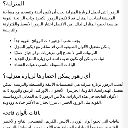
المنزلية؟
الزهور التي تُحمل للزيارة المنزلية يجب أن تكون أنيقة وتنسجم مع مساحة
المعيشة لصاحب المنزل. قد لا تكون الزهور الكبيرة وذات الرائحة القوية
مناسبة لجميع المنازل. لذلك، من الأفضل اختيار الزهور الأبسط والمُتوازنة
والتزيينية.
يجب تجنب الزهور ذات الروائح القوية جداً.
يمكن تفضيل الألوان الطبيعية التي قد تتناغم مع ديكور المنزل.
الترتيبات التي لا تحتاج إلى مزهريات توفر خيارًا عمليًا.
لنباتات يمكن أن تكون هدية دائمة في زيارة المنزل الجديد.
الباقات البسيطة تناسب دعوات العشاء.
أي زهور يمكن إحضارها لزيارة منزلية؟
أنسب الزهور لزيارة منزلية هي التصميمات الأنيقة والبسيطة والتزيينية. يمكن
تفضيل الهيدرانجيا، الفاونيا، الجربيرا، الأقحوان، الأوركيد، الزنبق والورود ذات
الألوان الفاتحة في هذه الزيارات. بدلاً من الزهور ذات المعاني الرومانسية
القوية مثل الورود الحمراء، تبرز الخيارات الأكثر حيادية وودودة.
باقات بألوان فاتحة
الباقات التي تجمع ألوان الوردي، الأبيض، الكريم، البنفسجي الفاتح والأخضر
الفاتح مناسبة جداً للزيارات المنزلية. هذه الألوان تعطي إحساسًا بالترحيب