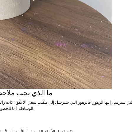
ما الذي يجب ملاحظت
ة التي سترسل إليها الزهور. فالزهور التي سترسل إلى مكتب ينبغي ألا تكون ذات
الوساطة. أما للحصول على التهنئة إلى عنوان منزل، فيمكن تفضيل باقة دافئة، طبيعية وأكثر شخصية.
يمكن اختيار الألوان الباستيل أو الأبيض أو الأصفر أو الأرجواني بدلًا من الألوان الحمراء ذات الإيحاءات الرومانسية القوية.