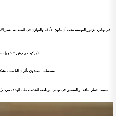
في تهاني الزهور المهنية، يجب أن تكون الأناقة والتوازن في المقدمة. تعتبر الأور
الأوركيد هي زهور تتمتع بإحساس عالي من الأناقة والهيبة. يظهر الأوركيد بشكل أنيق جدًا في الزهور المرسلة إلى مدير بدأ منصبًا جديدًا، موظف حصل على ترقية أو محترف قام بتغيير وظيفته.
تنسقيات الصندوق بألوان الباستيل تشكل هدية تهنئة حديثة ومعتدلة في الوقت نفسه. تساهم الألوان مثل الوردي والأرجواني والقشدي والأزرق الفاتح في التعبير عن شعور البداية الجديدة بطريقة سلسة.
يعتمد اختيار الباقة أو التنسيق في تهاني الوظيفة الجديدة على الهدف من الإر