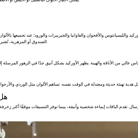
كيد والليسيانتوس والأقحوان والفاوانيا والجيربيرات والورود؛ عند تجميعها بالألوان
الصندوق أو المزهرية، تُعتبر خيارًا قويًا في الإرساليات المهنية لأنها تُمكن من عرضها بسهولة في بيئة المكتب.
هل 
سال. تقدم الباقات إيماءة شخصية وأنيقة، بينما توفر التنسيقات موقفًا أكثر زخرفة 