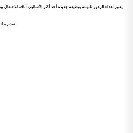
يعتبر إهداء الزهور للتهنئة بوظيفة جديدة أحد أكثر الأساليب أناقة للاحتفا
تأثيرًا قويًا كإيماءة احترافية. لذا، عند اختيار الزهور لوظيفة جديدة، ينبغي اختيار ترتيبات أنيقة مناسبة لغرض الإرسال وموقع المستلم، وليس مجرد باقة جميلة فقط.
المعروضة بواسطة Leaf Flower İstanbul تقدم بدائل أنيقة ومهنية للاحتفال بالوظائف الجديدة.