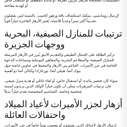
التصميمات الصحيحة للأزهار لتزيين الغرفة، أو مائدة المطعم، أو استقبال خاص
أو كهدية مفاجئة.
لإرسال رومانسي، يمكنك استكشاف
باقة وزهور الحبيب
. بالنسبة لمن يفضلون
خياراً قوياً.
تقديماً أكثر تميزاً وجذباً للانتباه، يُعتبر
الأزهار الفاخرة
ترتيبات للمنازل الصيفية، البحرية
ووجهات الجزيرة
تركيز الطاقة على الجمال الطبيعي والتقديم الأنيق يُبرز في الأزهار المرسلة
للمنازل الصيفية، والمطاعم البحرية، والمقاهي البوتيكية ومساحات الدعوة
الخاصة في جزر الأميرات. التناغم بين الأزهار والمحيط في عناوين خاصة حول
بيوك أضا، هيبلي أضا، بورغازادا وكنالي أضا ذو أهمية.
سواء كان تحضير مائدة، أو استقبال خاص، أو لقاء عائلي أو هدية منزل صيفي،
فإن
ترتيبات المزهريات
يمكن أن تكون خياراً. لأولئك الذين يريدون لمسة
تقدم خياراً بديلاً.
شخصية وخاصة،
التصاميم المخصصة
أزهار لجزر الأميرات لأعياد الميلاد
واحتفالات العائلة
إرسال الأزهار لأحبائك الذين يعيشون أو يقضون يوماً خاصاً في جزر الأميرات،