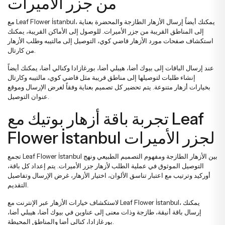
من جزر الأميرات
مع Leaf Flower İstanbul، يمكنك أيضاً إرسال الأزهار الطازجة والمحضرة بعناية
إلى المناطق القريبة من جزر الأميرات. للوصول إلى الأماكن القريبة، يمكنك
استكشاف صفحات
مورد الأزهار قاضي كوي
،
التوصيل إلى مالتيبه
و
طلب الأزهار
.
من كارتال
عند إرسال الباقات إلى بيوك أضا، هيبلي أضا، بورغازادا وكنالي أضا، يمكنك أيضاً
إنشاء طلبات لتوصيلها إلى مناطق قريبة مثل قاضي كوي، مالتيبه وكارتال
بخيارات أزهار متنوعة. يتم تحضير كل تصميم بعناية وفقاً لغرض الإرسال وموقع
عنوان التوصيل.
تجربة باقة أزهار بوتيك مع Leaf
Flower İstanbul لجزر الأميرات
تجمع Leaf Flower İstanbul بين الأزهار الطازجة ومفهوم التصميم الطبيعي ونهج
التوصيل الموثوق في عملية الطلب لأزهار جزر الأميرات. يتم إعداد كل باقة،
أوركيد وترتيب مع اعتبار تناسق الألوان، اختيار الأزهار، غرض الإرسال وتفاصيل
التقديم.
لاستكشاف خيارات الأزهار عبر الإنترنت مع Leaf Flower İstanbul، يمكنك
إرسال باقة أنيقة، طازجة وذات معنى إلى عناوين في بيوك أضا، هيبلي أضا،
بورغازادا، كنالي أضا والمناطق المحيطة.