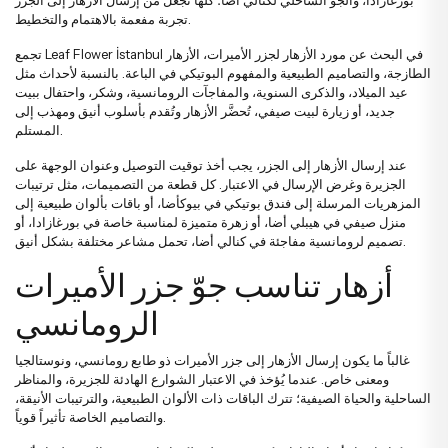
بورغازادا، والجو الساحلي لكنالي أضا؛ كلها تجعل من إرسال الأزهار إلى الجزر
زهور التهنئة والترقية
باقات الأقحوان والزهور البرية
تجربة مفعمة بالاهتمام والتخطيط.
تجمع Leaf Flower İstanbul في البحث عن مورد الأزهار لجزر الأميرات، الأزهار
الطازجة، والتصاميم الطبيعية والمفهوم البوتيكي في الباعة. بالنسبة لأحداث مثل
زهور الترحيب بالمولود الجديد
باقات ورد مع دب محشو
عيد الميلاد، والذكرى السنوية، والمفاجآت الرومانسية، وشكر، واحتفال ببيت
جديد، أو زيارة لبيت صيفي، تُحضَّر الأزهار وتُقدم بأسلوب أنيق ومهذب إلى
المستلم.
زهور عيد الميلاد
باقات أناستاسيا
عند إرسال الأزهار إلى الجزر، يجب أخذ توقيت التوصيل وعنوان الوجهة على
الجزيرة وغرض الإرسال في الاعتبار. كل قطعة من التصميمات، مثل ترتيبات
المزهريات المرسلة إلى فندق بوتيكي في بيوكأضا، أو باقات بألوان طبيعية إلى
زهور الاعتذار
باقات العرائس
منزل صيفي في هيبلي أضا، أو زهرة متميزة لمناسبة خاصة في بورغازادا، أو
تصميم لرومانسية مفاجئة في كنالي أضا، تحمل مشاعر مختلفة بشكل أنيق.
أزهار تناسب جوّ جزر الأميرات
الرومانسي
غالباً ما يكون إرسال الأزهار إلى جزر الأميرات ذو طابع رومانسي، ونوستالجيا
ومعنى خاص. عندما يُؤخذ في الاعتبار الشوارع الهادئة للجزيرة، والمناظر
الساحلية والحياة الصيفية؛ تترك الباقات ذات الألوان الطبيعية، والترتيبات الأنيقة،
والتصاميم الخاصة تأثيراً قوياً.