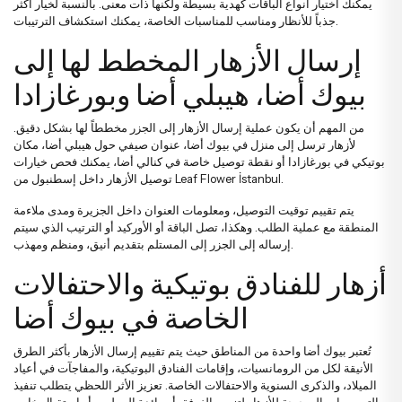
يمكنك اختيار
أنواع الباقات
كهدية بسيطة ولكنها ذات معنى. بالنسبة لخيار أكثر
.
جذباً للأنظار ومناسب للمناسبات الخاصة، يمكنك استكشاف
الترتيبات
إرسال الأزهار المخطط لها إلى
بيوك أضا، هيبلي أضا وبورغازادا
من المهم أن يكون عملية إرسال الأزهار إلى الجزر مخططاً لها بشكل دقيق.
لأزهار ترسل إلى منزل في بيوك أضا، عنوان صيفي حول هيبلي أضا، مكان
بوتيكي في بورغازادا أو نقطة توصيل خاصة في كنالي أضا، يمكنك فحص خيارات
من Leaf Flower İstanbul.
توصيل الأزهار داخل إسطنبول
يتم تقييم توقيت التوصيل، ومعلومات العنوان داخل الجزيرة ومدى ملاءمة
المنطقة مع عملية الطلب. وهكذا، تصل الباقة أو الأوركيد أو الترتيب الذي سيتم
إرساله إلى الجزر إلى المستلم بتقديم أنيق، ومنظم ومهذب.
أزهار للفنادق بوتيكية والاحتفالات
الخاصة في بيوك أضا
تُعتبر بيوك أضا واحدة من المناطق حيث يتم تقييم إرسال الأزهار بأكثر الطرق
الأنيقة لكل من الرومانسيات، وإقامات الفنادق البوتيكية، والمفاجآت في أعياد
الميلاد، والذكرى السنوية والاحتفالات الخاصة. تعزيز الأثر اللحظي يتطلب تنفيذ