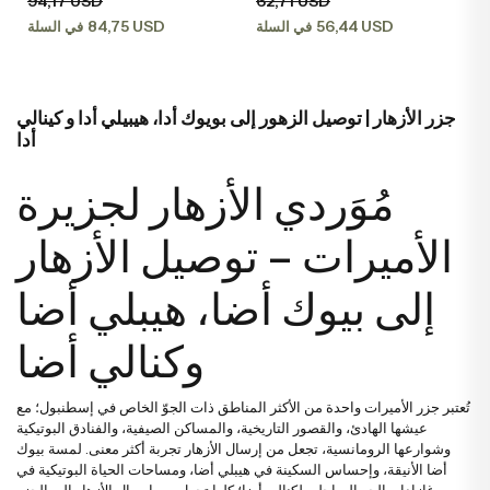
94,17 USD
62,71 USD
يضاء
خاصة
زهور الخطوبة وعقد القران
باقات الستريليتزيا
تنسيقات الفاوانيا
84,75 USD
56,44 USD
في السلة
في السلة
رود كابتشينو
ردية
زهور للحبيب
باقات التوليب
تنسيقات في السلال
وانيا
جزر الأزهار | توصيل الزهور إلى بويوك أدا، هيبيلي أدا و كينالي
أدا
سجية
زهور للأصدقاء
باقات الفاوانيا
تنسيقات ميجا
سلقة
مُوَردي الأزهار لجزيرة
نابية
زهور للمعلمين
باقات الياقوتية
تنسيقات وتصاميم فاخرة
لمون
الأميرات – توصيل الأزهار
إلى بيوك أضا، هيبلي أضا
لمون
زهور صدر العريس والعروس
باقات فاخرة
وكنالي أضا
وشيا
زهور للأم
باقات كبيرة
تُعتبر جزر الأميرات واحدة من الأكثر المناطق ذات الجوّ الخاص في إسطنبول؛ مع
عيشها الهادئ، والقصور التاريخية، والمساكن الصيفية، والفنادق البوتيكية
لونة
زهور للأب
باقات إرينغول
وشوارعها الرومانسية، تجعل من إرسال الأزهار تجربة أكثر معنى. لمسة بيوك
أضا الأنيقة، وإحساس السكينة في هيبلي أضا، ومساحات الحياة البوتيكية في