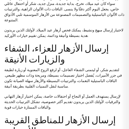
سواء كان عيد ميلاد، تخرج، بداية جديدة، منزل جديد، شكر أو احتفال عائلي
خاص، يجعل اليوم أكثر دفئًا ولا ينسى. الباقات ذات الألوان الزاهية، والترتيبات
ذات الألوان الباستيلية والتصميمات المصنوعة من الأزهار الموسمية تلبي الأذواق
المتنوعة.
لاختيار إرسال مبهج ونشيط، يمكنك فحص
أزهار عيد الميلاد
. لأولئك الذين يريدون
.
هدية بسيطة وأنيقة ودائمة، يمكن تقييم خيارات
الأوركيد
إرسال الأزهار للعزاء، الشفاء
والزيارات الأنيقة
لتقديم شكر، أو ليتمنى الشفاء العاجل، أو لرفع الروح المعنوية أو زيارة لطيفة
في جزر الأميرات، يُفضل اختيار تصميمات بسيطة، ومريحة وذات مظهر طبيعي.
الباقات الباستيلية النغمات، والترتيبات البسيطة والأزهار سهلة الصيانة تكون
مناسبة لنقل التمنيات القلبية بطريقة أنيقة.
لإرسال يستهدف العمل أو النجاح أو احتفالات خاصة، يمكن اختيار
أزهار التهاني
والترقيات
. لأولئك الذين يريدون تقديم أكثر خصوصية، تشكل الترتيبات الحديثة
والباقات الممتازة خيارات قوية.
إرسال الأزهار للمناطق القريبة