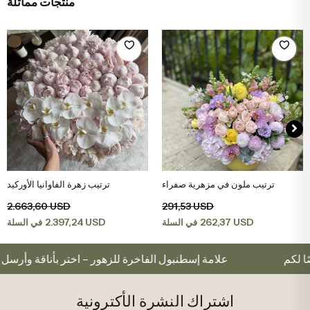
منتجات مماثلة
ترتيب ملون في مزهرية صفراء
ترتيب زهرة الفاوانيا الأوركيد
اضف الى سلة التسوق
اضف الى سلة التسوق
2.663,60 USD
291,53 USD
2.397,24 USD
262,37 USD
في السلة
في السلة
خصيصًا لكم
علامة إسطنبول الفاخرة للزهور – اختر بأناقة 
اشتراك النشرة الأكترونية