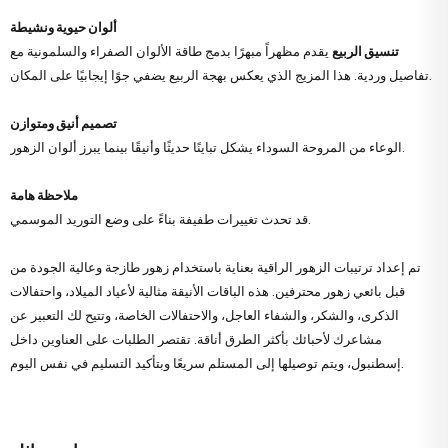
ألوان حيوية ونشيطة
تنسيق الربيع
يقدم مظهراً مبهرًا بدمج طاقة الألوان الصفراء والسلمونية مع
تفاصيل وردية. هذا المزيج الذي يعكس بهجة الربيع يضفي جوًا إيجابيًا على المكان.
تصميم أنيق ومتوازن
الوعاء من المروحة السوداء يشكل تباينًا حديثًا وأنيقًا بينما يبرز ألوان الزهور.
ملاحظة هامة
قد تحدث تغييرات طفيفة بناءً على وضع التوريد الموسمي.
تم إعداد ترتيبات الزهور الراقية بعناية باستخدام زهور طازجة وعالية الجودة من
قبل بائعي زهور محترفين. هذه الباقات الأنيقة مثالية لأعياد الميلاد، واحتفالات
الذكرى، والشكر، والشفاء العاجل، والاحتفالات الخاصة، وتتيح لك التعبير عن
مشاعرك لأحبائك بأكثر الطرق أناقة. تقتصر الطلبات على العناوين داخل
إسطنبول، ويتم توصيلها إلى المستلم سريعًا وبتأكيد التسليم في نفس اليوم.