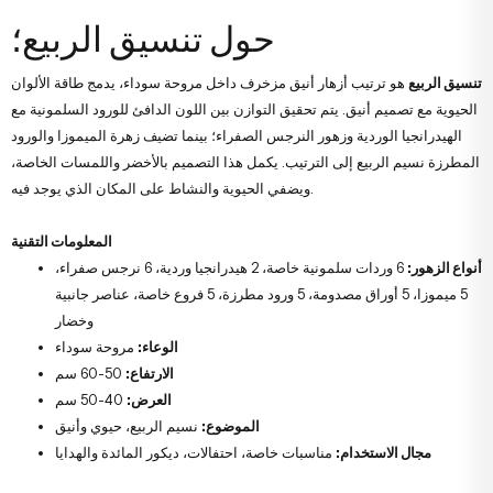
حول تنسيق الربيع؛
تنسيق الربيع
هو ترتيب أزهار أنيق مزخرف داخل مروحة سوداء، يدمج طاقة الألوان
الحيوية مع تصميم أنيق. يتم تحقيق التوازن بين اللون الدافئ للورود السلمونية مع
الهيدرانجيا الوردية وزهور النرجس الصفراء؛ بينما تضيف زهرة الميموزا والورود
المطرزة نسيم الربيع إلى الترتيب. يكمل هذا التصميم بالأخضر واللمسات الخاصة،
ويضفي الحيوية والنشاط على المكان الذي يوجد فيه.
المعلومات التقنية
أنواع الزهور:
6 وردات سلمونية خاصة، 2 هيدرانجيا وردية، 6 نرجس صفراء،
5 ميموزا، 5 أوراق مصدومة، 5 ورود مطرزة، 5 فروع خاصة، عناصر جانبية
وخضار
الوعاء:
مروحة سوداء
الارتفاع:
50-60 سم
العرض:
40-50 سم
الموضوع:
نسيم الربيع، حيوي وأنيق
مجال الاستخدام:
مناسبات خاصة، احتفالات، ديكور المائدة والهدايا