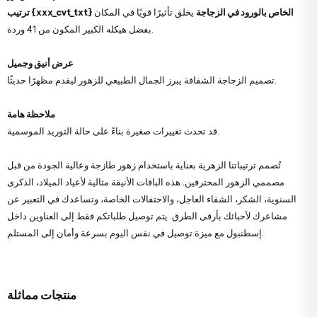
ترتيب {xxx_cvt_txt} الخاص بالورود في الزجاجة
يخلق تأثيرًا قويًا في المكان
بفضل هيكله الكبير المكون من 41 وردة.
عرض أنيق وجميل
تصميم الزجاجة الشفافة يبرز الجمال الطبيعي للزهور ليقدم مظهرًا حديثًا.
ملاحظة هامة
قد تحدث تغييرات صغيرة بناءً على حالة التوريد الموسمية.
تُصمم ترتيباتنا الزهرية بعناية باستخدام زهور طازجة وعالية الجودة من قبل
مصممي الزهور المحترفين. هذه الباقات الأنيقة مثالية لأعياد الميلاد، الذكرى
السنوية، الشكر، الشفاء العاجل، والاحتفالات الخاصة، وتساعدك في التعبير عن
مشاعرك لأحبائك بأرقى الطرق. يتم توصيل طلباتكم فقط إلى العناوين داخل
إسطنبول مع ميزة توصيل في نفس اليوم بسرعة وأمان إلى المستلم.
منتجات مماثلة