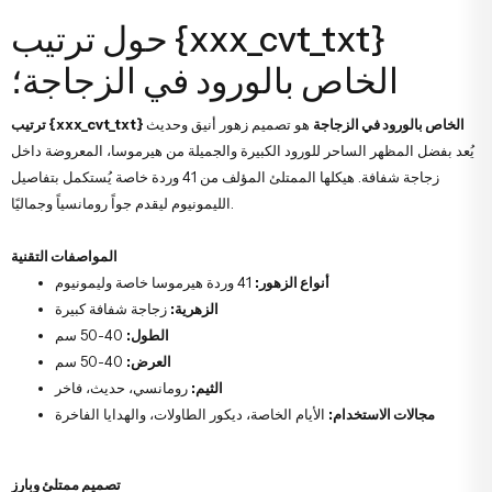
حول ترتيب {xxx_cvt_txt}
الخاص بالورود في الزجاجة؛
ترتيب {xxx_cvt_txt} الخاص بالورود في الزجاجة
هو تصميم زهور أنيق وحديث
يُعد بفضل المظهر الساحر للورود الكبيرة والجميلة من هيرموسا، المعروضة داخل
زجاجة شفافة. هيكلها الممتلئ المؤلف من 41 وردة خاصة يُستكمل بتفاصيل
الليمونيوم ليقدم جواً رومانسياً وجماليًا.
المواصفات التقنية
أنواع الزهور:
41 وردة هيرموسا خاصة وليمونيوم
الزهرية:
زجاجة شفافة كبيرة
الطول:
40-50 سم
العرض:
40-50 سم
الثيم:
رومانسي، حديث، فاخر
مجالات الاستخدام:
الأيام الخاصة، ديكور الطاولات، والهدايا الفاخرة
تصميم ممتلئ وبارز