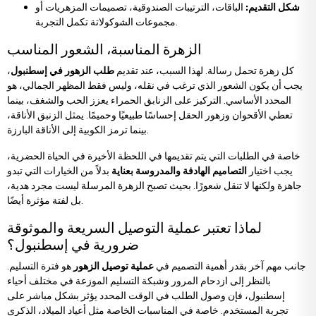
شكل التقديم:
الباقات، الترتيبات الصندوقية، تصميمات المزهريات أو
مجموعات الشوكولاتة تكمل التجربة.
الزهرة المناسبة، الشعور المناسب
كل زهرة تحمل رسالة. لهذا السبب، عند تقديم
طلب الزهور في إسطنبول
،
يجب أن يكون الشعور الذي ترغب في نقله، وليس فقط المظهر الجمالي، هو
المحدد الأساسي. التركيز على الزنابق الحمراء يعزز الحب والشغف، بينما
تعطي الأقحوان وزهور الحقل إحساسًا طبيعيًا وحميمًا. يمثل الزنبق الأناقة،
بينما ترمز الكوبية إلى الأناقة البارزة.
خاصة في الطلبات التي يتم تقديمها في اللحظة الأخيرة في الحياة الحضرية،
يجب اختيار
التصاميم الهادفة والمدروسة بعناية
بدلاً من الخيارات التي تبدو
جاهزة ولكنها لا تنقل شعورًا. بحيث تصبح الزهرة المرسلة ليست مجرد هدية،
بل لفتة مؤثرة أيضًا.
لماذا تعتبر عملية التوصيل السريعة والموثوقة
ضرورية في إسطنبول؟
جانب مهم آخر بقدر أهمية التصميم في
عملية توصيل الزهور
هو فترة التسليم.
بالنظر إلى ازدحام المرور وشبكة التسليم الموزعة في مختلف أحياء
إسطنبول، فإن وصول الطلب في الوقت المحدد يؤثر بشكل مباشر على
تجربة المستخدم. خاصة في المناسبات الخاصة مثل أعياد الميلاد، الذكرى