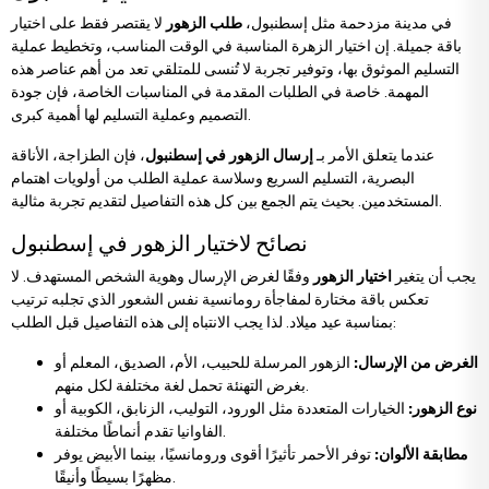
زهور التهنئة والترقية
باقات الأقحوان والزهور البرية
في مدينة مزدحمة مثل إسطنبول،
طلب الزهور
لا يقتصر فقط على اختيار
باقة جميلة. إن اختيار الزهرة المناسبة في الوقت المناسب، وتخطيط عملية
التسليم الموثوق بها، وتوفير تجربة لا تُنسى للمتلقي تعد من أهم عناصر هذه
زهور الترحيب بالمولود الجديد
باقات ورد مع دب محشو
المهمة. خاصة في الطلبات المقدمة في المناسبات الخاصة، فإن جودة
التصميم وعملية التسليم لها أهمية كبرى.
عندما يتعلق الأمر بـ
إرسال الزهور في إسطنبول
، فإن الطزاجة، الأناقة
زهور عيد الميلاد
باقات أناستاسيا
البصرية، التسليم السريع وسلاسة عملية الطلب من أولويات اهتمام
المستخدمين. بحيث يتم الجمع بين كل هذه التفاصيل لتقديم تجربة مثالية.
زهور الاعتذار
باقات العرائس
نصائح لاختيار الزهور في إسطنبول
يجب أن يتغير
اختيار الزهور
وفقًا لغرض الإرسال وهوية الشخص المستهدف. لا
تعكس باقة مختارة لمفاجأة رومانسية نفس الشعور الذي تجلبه ترتيب
بمناسبة عيد ميلاد. لذا يجب الانتباه إلى هذه التفاصيل قبل الطلب:
الغرض من الإرسال:
الزهور المرسلة للحبيب، الأم، الصديق، المعلم أو
بغرض التهنئة تحمل لغة مختلفة لكل منهم.
نوع الزهور:
الخيارات المتعددة مثل الورود، التوليب، الزنابق، الكوبية أو
الفاوانيا تقدم أنماطًا مختلفة.
مطابقة الألوان:
توفر الأحمر تأثيرًا أقوى ورومانسيًا، بينما الأبيض يوفر
مظهرًا بسيطًا وأنيقًا.