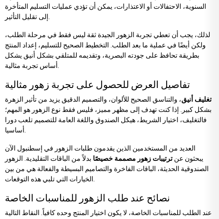
السنوية، الاحتفالات أو الاعتذارات، يمكن أن تؤدي عمليات التسليم المتأخرة
إلى تقليل التأثير.
لذلك، يجب أن تعطي تجربة الزهور الجيدة ثقة ليس فقط في مرحلة الطلب،
ولكن أيضًا في عملية ما بعد الطلب. التخطيط الصحيح للتسليم، إعداد المنتج
بطريقة تحافظ على جودته البصرية، وتقديمه للمتلقي بشكل أنيق يشكل
أساس تجربة مثالية.
تفاصيل العرض للحصول على تجربة زهور مثالية
تغليف أنيق
، والتناسق الصحيح للألوان، والتصميم الدقيق يزيد من تأثير الزهرة
بشكل كبير. إذا كنت تهدف إلى مظهر مميز، فليس فقط نوع الزهور هو المهم؛
فالتغليف، اختيار الشريط، هيكل الصندوق واللغة العامة للتصميم تلعب دورا
أساسيا.
العديد من المستخدمين الذين يقدمون طلبات الزهور في إسطنبول الآن
يبحثون عن
ترتيبات زهور مصممة خصيصًا
بدلاً من الباقات التقليدية. الزهور
الصندوقية الحديثة، الباقات الفاخرة والتصاميم البسيطة والفعالة هي من بين
الخيارات التي تلبي هذه التوقعات.
نصائح عند طلب الزهور للمناسبات الخاصة
عند الطلب للمناسبات الخاصة، لا يكون اختيار المنتج وحده كافياً. النقاط التالية