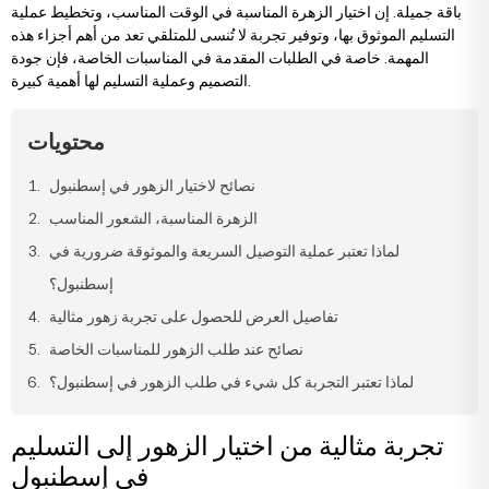
باقة جميلة. إن اختيار الزهرة المناسبة في الوقت المناسب، وتخطيط عملية
يضاء
خاصة
زهور الخطوبة وعقد القران
باقات الستريليتزيا
تنسيقات الفاوانيا
رود كابتشينو
التسليم الموثوق بها، وتوفير تجربة لا تُنسى للمتلقي تعد من أهم أجزاء هذه
المهمة. خاصة في الطلبات المقدمة في المناسبات الخاصة، فإن جودة
التصميم وعملية التسليم لها أهمية كبيرة.
ردية
زهور للحبيب
باقات التوليب
تنسيقات في السلال
وانيا
محتويات
سجية
زهور للأصدقاء
باقات الفاوانيا
تنسيقات ميجا
سلقة
نصائح لاختيار الزهور في إسطنبول
الزهرة المناسبة، الشعور المناسب
نابية
زهور للمعلمين
باقات الياقوتية
تنسيقات وتصاميم فاخرة
لمون
لماذا تعتبر عملية التوصيل السريعة والموثوقة ضرورية في
إسطنبول؟
لمون
زهور صدر العريس والعروس
باقات فاخرة
تفاصيل العرض للحصول على تجربة زهور مثالية
نصائح عند طلب الزهور للمناسبات الخاصة
وشيا
زهور للأم
باقات كبيرة
لماذا تعتبر التجربة كل شيء في طلب الزهور في إسطنبول؟
لونة
زهور للأب
باقات إرينغول
تجربة مثالية من اختيار الزهور إلى التسليم
في إسطنبول