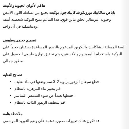
تناغم الألوان الحيوية والأنيقة
باياض شاكاييك تورونكو شاكاييك جول بوكيت
يجمع بين بساطة اللون الأبيض
وحيوية البرتقالي لخلق تباين قوي. هذا التناغم يمنح البوكية شخصية أنيقة
وديناميكية في آن واحد.
تصميم حجمي وطبيعي
البنية الممتلئة للشاكاييك والتكوين المدعوم بالزهور المساعدة يضفيان حجماً على
البوكية. باستخدام الليمونيوم والأفسنتين، يتم تحقيق توازن طبيعي للحصول على
مظهر جمالي.
نصائح العناية
قطع سيقان الزهور بزاوية 2-3 سم وضعها في ماء نظيف.
قم بتغيير ماء المزهرية بانتظام.
احفظها بعيداً عن ضوء الشمس المباشر.
قم بتنظيف الزهور الذابلة بانتظام.
ملاحظة هامة
قد تكون هناك تغييرات صغيرة تعتمد على وضع التوريد الموسمي.