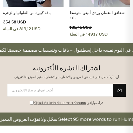
شقائق النعمان وردي أبيض متوسط
باقة كبيرة من الفاوانيا والزهرة
اضف الى سلة التسوق
اضف الى سلة التسوق
باقة
354,58 USD
165,75 USD
319,12 USD
في السلة
149,17 USD
في السلة
توصيل في اليوم نفسه داخل إسطنبول – باقات وتنسيقات مصممة خصيص
اشتراك النشرة الأكترونية
أريد أن أحصل على تنبيه عن العروض والاشعارات والاشعارات عبر الموقع الالكتروني
قرأت وأوافق
Kişisel Verilerin Korunması Kanunu
سجّل ولا تفوّت العروض المميزة Select 95 more words to run Humanizer.