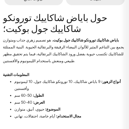
حول باياض شاكاييك تورونكو
شاكاييك جول بوكيت؛
باياض شاكاييك تورونكو شاكاييك جول بوكيت
، هو تصميم زهري جذاب ومتوازن
يجمع بين التناغم المثير للألوان البيضاء الرقيقة والبرتقالية الحيوية. البنية الممتلئة
للشاكاييك تكتسب حيوية بفضل ورود الشاكاييك البرتقالية، فيما يتم تحقيق مظهر
طبيعي ومنعش باستخدام الليمونيوم والأفسنتين.
المعلومات التقنية
أنواع الزهور:
9 باياض شاكاييك، 10 تورونكو شاكاييك جول، 10 ليمونيوم
وأفسنتين
الطول:
50-60 سم
العرض:
40-50 سم
الموضوع:
حيوي، أنيق، متوازن
مجال الاستخدام:
أيام خاصة، احتفالات، تهاني