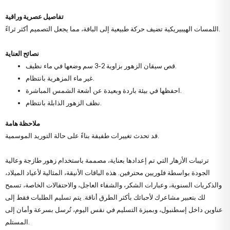
تفاصيل عصرية وراقية
اللمسات الهيبيريكية تضيف حركة طبيعية إلى الباقة، مما يجعل التصميم أكثر ثراءً.
نصائح العناية
قص سيقان الزهور بزاوية 2-3 سم وضعها في ماء نظيف.
غير ماء المزهرية بانتظام.
احفظها في بيئة باردة وبعيدة عن أشعة الشمس المباشرة.
نظف الزهور الذابلة بانتظام.
ملاحظة هامة
قد تحدث تغييرات طفيفة بناءً على حالة التوريد الموسمية.
ترتيبات الأزهار التي تم إعدادها بعناية، مصممة باستخدام زهور طازجة وعالية
الجودة بواسطة فلوريين محترفين. هذه الباقات الأنيقة، المثالية لأعياد الميلاد،
والذكريات السنوية، وعبارات الشكر، والشفاء العاجل، والاحتفالات الخاصة، تسمح
لك بتعبير مشاعرك لأحبائك بأكثر الطرق أناقة. يتم تسليم الطلبات فقط إلى
عناوين داخل إسطنبول، وبميزة التسليم في نفس اليوم، تُرسل بسرعة وأمان إلى
المستلم.