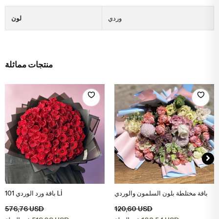
وردي
لون
منتجات مماثلة
باقة مختلطة بلون السلمون والوردي
باقة ورد الوردي 101 Lİ
اضف الى سلة التسوق
اضف الى سلة التسوق
576,76 USD
120,60 USD