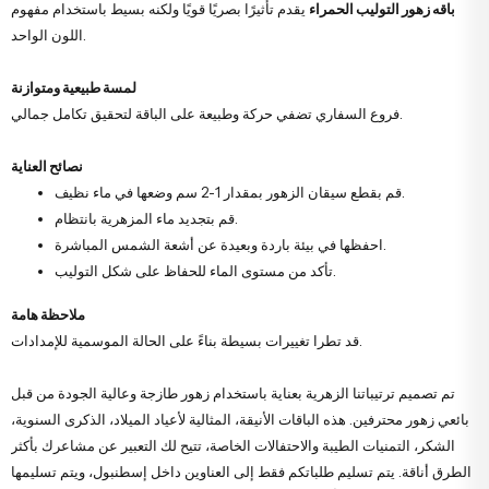
باقه زهور التوليب الحمراء
يقدم تأثيرًا بصريًا قويًا ولكنه بسيط باستخدام مفهوم
اللون الواحد.
لمسة طبيعية ومتوازنة
فروع السفاري تضفي حركة وطبيعة على الباقة لتحقيق تكامل جمالي.
نصائح العناية
قم بقطع سيقان الزهور بمقدار 1-2 سم وضعها في ماء نظيف.
قم بتجديد ماء المزهرية بانتظام.
احفظها في بيئة باردة وبعيدة عن أشعة الشمس المباشرة.
تأكد من مستوى الماء للحفاظ على شكل التوليب.
ملاحظة هامة
قد تطرا تغييرات بسيطة بناءً على الحالة الموسمية للإمدادات.
تم تصميم ترتيباتنا الزهرية بعناية باستخدام زهور طازجة وعالية الجودة من قبل
بائعي زهور محترفين. هذه الباقات الأنيقة، المثالية لأعياد الميلاد، الذكرى السنوية،
الشكر، التمنيات الطيبة والاحتفالات الخاصة، تتيح لك التعبير عن مشاعرك بأكثر
الطرق أناقة. يتم تسليم طلباتكم فقط إلى العناوين داخل إسطنبول، ويتم تسليمها