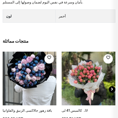
بأمان وسرعة في نفس اليوم لضمان وصولها إلى المستلم.
أحمر
لون
منتجات مماثلة
لالہ کالمبس 41 لی
باقة زهور جالاكسى الزنبق والفاوانيا
اضف الى سلة التسوق
اضف الى سلة التسوق