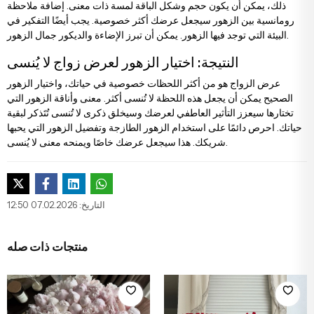
ذلك، يمكن أن يكون حجم وشكل الباقة لمسة ذات معنى. إضافة ملاحظة
رومانسية بين الزهور سيجعل عرضك أكثر خصوصية. يجب أيضًا التفكير في
البيئة التي توجد فيها الزهور. يمكن أن تبرز الإضاءة والديكور جمال الزهور.
النتيجة: اختيار الزهور لعرض زواج لا يُنسى
عرض الزواج هو من أكثر اللحظات خصوصية في حياتك، واختيار الزهور
الصحيح يمكن أن يجعل هذه اللحظة لا تُنسى أكثر. معنى وأناقة الزهور التي
تختارها سيعزز التأثير العاطفي لعرضك وسيخلق ذكرى لا تُنسى تُتَذكر لبقية
حياتك. احرص دائمًا على استخدام الزهور الطازجة وتفضيل الزهور التي يحبها
شريكك. هذا سيجعل عرضك خاصًا ويمنحه معنى لا يُنسى.
التاريخ: 07.02.2026 12:50
منتجات ذات صله