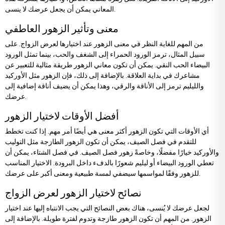
زهور التهنئة والترقية
باقات الأقحوان والزهور البرية
المعاني يمكن أن يجعل عرضك لا ينسى.
معنى وتأثير الزهور العاطفي
زهور الترحيب بالمولود الجديد
باقات ورد مع دب محشو
من المهم للغاية النظر في معنى الزهور عند اختيارها لعرض الزواج. على
سبيل المثال، ترمز الورود الحمراء إلى الشغف والحب، بينما تمثل الورود
البيضاء الحب النقي. يمكن أن تكون معاني الزهور طريقة مثالية للتعبير عن
زهور عيد الميلاد
باقات أناستاسيا
مشاعرك في بداية العلاقة. بالإضافة إلى ذلك، فإن الزهور مثل الأوركيد
والليليم ترمز إلى الأناقة والرقي، وهذا يمكن أن يضيف أناقة إضافية إلى
عرضك.
زهور الاعتذار
باقات العرائس
أفضل الأوقات لاختيار الزهور
أي الأوقات التي تكون الزهور أكثر معنى هي أيضًا أمر مهم. إذا كنت تخطط
للتقدم في فصل الصيف، يمكن أن تكون الزهور الطازجة مثل التوليب
والأوركيد خيارًا مفضلًا، وخاصةً زهور فصل الصيف. في فصل الشتاء، يمكن أن
تعطي الورود البيضاء أو ليليم شعورًا بالدفء داخل البرودة. الاختيار المناسب
للزهور وفقًا لمواسمها سيضفي لمسة طبيعية ومعنى أكبر على عرضك.
نصائح لاختيار الزهور لعرض الزواج
لجعل عرضك لا يُنسى، هناك بعض النصائح التي يجب الانتباه إليها عند اختيار
الزهور. من المهم أن تكون الزهور طازجة وتدوم لفترة طويلة. بالإضافة إلى