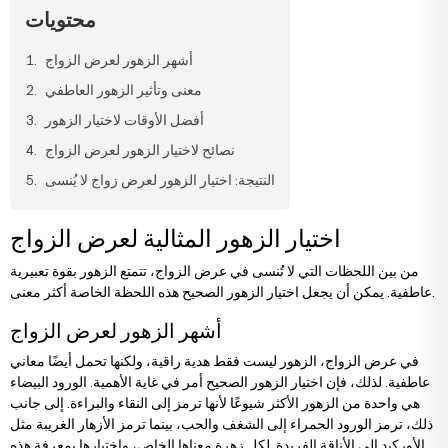
محتويات
يضاء
خاصة
زهور الخطوبة وعقد القران
باقات الستريليتزيا
تنسيقات الفاوانيا
رود كابتشينو
أشهر الزهور لعرض الزواج
ردية
زهور للحبيب
باقات التوليب
تنسيقات في السلال
وانيا
معنى وتأثير الزهور العاطفي
أفضل الأوقات لاختيار الزهور
سجية
زهور للأصدقاء
باقات الفاوانيا
تنسيقات ميجا
سلقة
نصائح لاختيار الزهور لعرض الزواج
النتيجة: اختيار الزهور لعرض زواج لا يُنسى
نابية
زهور للمعلمين
باقات الياقوتية
تنسيقات وتصاميم فاخرة
لمون
اختيار الزهور المثالية لعرض الزواج
من بين اللحظات التي لا تُنسى في عرض الزواج، تتمتع الزهور بقوة تعبيرية
لمون
زهور صدر العريس والعروس
باقات فاخرة
عاطفية. يمكن أن يجعل اختيار الزهور الصحيح هذه اللحظة الخاصة أكثر معنى.
أشهر الزهور لعرض الزواج
وشيا
زهور للأم
باقات كبيرة
في عرض الزواج، الزهور ليست فقط هدية راقية، ولكنها تحمل أيضًا معاني
عاطفية. لذلك، فإن اختيار الزهور الصحيح أمر في غاية الأهمية. الورود البيضاء
لونة
زهور للأب
باقات إرينغول
هي واحدة من الزهور الأكثر شيوعًا لأنها ترمز إلى النقاء والبراءة. إلى جانب
ذلك، ترمز الورود الحمراء إلى الشغف والحب، بينما ترمز الأزهار الغريبة مثل
الأوركيد إلى الأناقة الفريدة. لكل زهرة معناها الخاص، واختيارها بمعرفة هذه