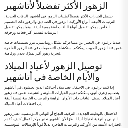
الزهور الأكثر تفضيلاً لأتاشهير
تشمل الخيارات الأكثر تفضيلاً لطلبات الزهور في أتاشهير الباقات الحديثة،
الترتيبات الأنيقة، أنواع الأوركيد، الزهور في الصناديق والزهور ذات التصميم
الخاص. يمكن تفضيل
أنواع الباقات
لفتة يومية أنيقة، بينما يمكن تفضيل
لتقديم أكثر فخامة وزخرفة.
الترتيبات
عندما ترغبون في التعبير عن مشاعركم بشكل رومانسي، تبرز تصميمات خاصة
ضمن فئة
الزهور للحبيب
. يمكنكم استكشاف التصميمات في فئة
الزهور الفاخرة
لتجربة زهور أكثر تميزًا، تحدي ورفاهية.
توصيل الزهور لأعياد الميلاد
والأيام الخاصة في أتاشهير
إذا كنتم ترغبون في الاحتفال بعيد ميلاد أحبائكم الذين يعيشون في أتاشهير
بتصميم زهري أنيق، يمكنكم تقييم الخيارات الملونة والنشيطة ضمن فئة
زهور
أعياد الميلاد
. تضيف الباقات ذات الألوان الزاهية والترتيبات الخاصة لمسة أنيقة
إلى احتفالات أعياد الميلاد.
للاحتفال بالوظيفة الجديدة، الترقية، النجاح أو التهاني المؤسسية، تعتبر
زهور
التهاني والترقية
اختيارًا أنيقًا. نظرًا لأن أتاشهير تعتبر مركز أعمال كثيف، تُقدم
الخيارات الأنيقة من الأوركيد والترتيبات الفاخرة بديلاً قوياً للإرسالات المؤسسية.