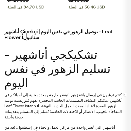
94,20 USD
62,73 USD
يضاء
خاصة
زهور الخطوبة وعقد القران
باقات الستريليتزيا
تنسيقات الفاوانيا
84,78 USD
56,46 USD
في السلة
في السلة
رود كابتشينو
ردية
زهور للحبيب
باقات التوليب
تنسيقات في السلال
وانيا
أتاشهير Çiçekçi | توصيل الزهور في نفس اليوم - Leaf
Flower İستانبول
سجية
زهور للأصدقاء
باقات الفاوانيا
تنسيقات ميجا
سلقة
تشكيكجي أتاشهير -
نابية
زهور للمعلمين
باقات الياقوتية
تنسيقات وتصاميم فاخرة
لمون
تسليم الزهور في نفس
اليوم
لمون
زهور صدر العريس والعروس
باقات فاخرة
إذا كنتم ترغبون في إرسال باقة زهور أنيقة وطازجة ومعدة بعناية إلى أحبائكم في
وشيا
زهور للأم
باقات كبيرة
أتاشهير، يمكنكم اكتشاف التصميمات الخاصة المحضرة بفهم فلوريست بوتيك
Leaf Flower İstanbul. الزهور المعدة لأعياد الميلاد، العمل الجديد، التهنئة،
المفاجأة للحبيب، الاعتذار أو الاحتفالات الخاصة؛ تُسلم إلى المستلم بتقديمات
حديثة وأنيقة.
لونة
زهور للأب
باقات إرينغول
أتاشهير، التي تُعتبر واحدة من مراكز العمل والحياة في إسطنبول؛ تُعد من