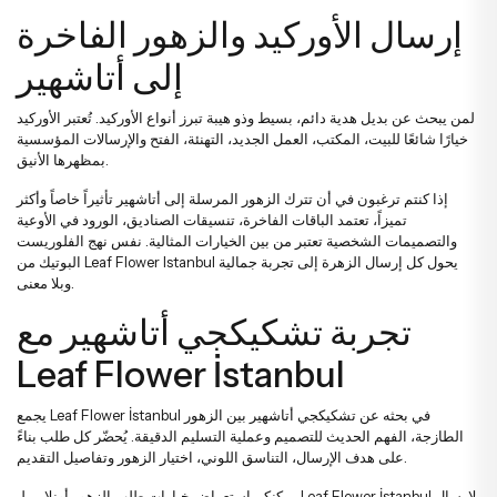
إرسال الأوركيد والزهور الفاخرة
إلى أتاشهير
لمن يبحث عن بديل هدية دائم، بسيط وذو هيبة تبرز أنواع
الأوركيد
. تُعتبر الأوركيد
خيارًا شائعًا للبيت، المكتب، العمل الجديد، التهنئة، الفتح والإرسالات المؤسسية
بمظهرها الأنيق.
إذا كنتم ترغبون في أن تترك الزهور المرسلة إلى أتاشهير تأثيراً خاصاً وأكثر
تميزاً، تعتمد الباقات الفاخرة، تنسيقات الصناديق، الورود في الأوعية
والتصميمات الشخصية تعتبر من بين الخيارات المثالية. نفس نهج الفلوريست
البوتيك من Leaf Flower Istanbul يحول كل إرسال الزهرة إلى تجربة جمالية
وبلا معنى.
تجربة تشكيكجي أتاشهير مع
Leaf Flower İstanbul
يجمع Leaf Flower İstanbul في بحثه عن تشكيكجي أتاشهير بين الزهور
الطازجة، الفهم الحديث للتصميم وعملية التسليم الدقيقة. يُحضّر كل طلب بناءً
على هدف الإرسال، التناسق اللوني، اختيار الزهور وتفاصيل التقديم.
يمكنكم استعراض خيارات طلب الزهور أونلاين لـ Leaf Flower İstanbul لإرسال