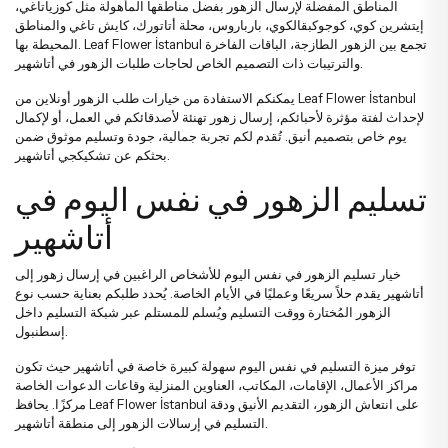
المناطق المفضلة لإرسال الزهور بفضل مناطقها المأهولة مثل كوزياتاغي،
زهور التهنئة والترقية
باقات الأقحوان والزهور البرية
إيتشرين كوي، كوجوكبقالكوي، بارباروس، محلة أتاتورك، كايش تاغي والمناطق
المحيطة بها. Leaf Flower İstanbul تجمع بين الزهور الطازجة، الباقات الفاخرة
والترتيبات ذات التصميم الخاص لحاجات طلبات الزهور في أتاشهير.
زهور الترحيب بالمولود الجديد
باقات ورد مع دب محشو
يمكنكم الاستفادة من خيارات طلب الزهور أونلاين من Leaf Flower İstanbul
لإحداث لفتة مؤثرة لأحبائكم، إرسال زهور تهنئة لأصدقائكم في العمل، أو لإكمال
يوم خاص بتصميم أنيق. تُقدم لكم تجربة جمالية، جودة وتسليم موثوق ضمن
زهور عيد الميلاد
باقات أناستاسيا
بحثكم عن تشكيكجي أتاشهير.
تسليم الزهور في نفس اليوم في
زهور الاعتذار
باقات العرائس
أتاشهير
خيار
تسليم الزهور في نفس اليوم
للأشخاص الراغبين في إرسال زهور إلى
أتاشهير يقدم حلاً سريعًا وعمليًا في الأيام الخاصة. يُحدد طلبكم بعناية حسب نوع
الزهور المُختارة ووقت التسليم ويُسلم للمستلم عبر شبكة التسليم داخل
إسطنبول.
توفر ميزة التسليم في نفس اليوم سهولة كبيرة خاصة في أتاشهير حيث تكون
مراكز الأعمال، الإقامات، المكاتب، العناوين المنزلية وقاعات الدعوات الخاصة
مركزًا. يحافظ Leaf Flower İstanbul على انتعاش الزهور، التقديم الأنيق ودقة
التسليم في إرسالات الزهور إلى منطقة أتاشهير.