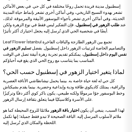
زهور التهنئة والترقية
باقات الأقحوان والزهور البرية
إسطنبول مدينة فريدة تحمل روحًا مختلفة في كل حي. في بعض الأماكن
تشعر بهدوء النسيج التاريخي، وفي أماكن أخرى تشعر بإنماط حياة المدينة
الحديثة، وفي أماكن أخرى تشعر بأجواء البوسفور الأنيقة والمرموقة. لذلك،
زهور الترحيب بالمولود الجديد
باقات ورد مع دب محشو
عند
طلب الزهور في إسطنبول
، فإن التفكير ليس فقط في نوع الزهرة ولكن
أيضًا في شخصية الحي الذي تُرسل إليه يجعل اختيارك أكثر تأثيرًا.
Leaf Flower İstanbul تجمع بين الزهور الطازجة والباقات الفاخرة
زهور عيد الميلاد
باقات أناستاسيا
والتصاميم الخاصة لترتيبات الزهور داخل إسطنبول. بفضل
تسليم الزهور في
نفس اليوم داخل إسطنبول
، يمكنكم تقديم تجربة زهرة أنيقة تصل في الوقت
المناسب بما يتناسب مع روح الحي الذي يقع فيه أحباؤكم.
زهور الاعتذار
باقات العرائس
لماذا يتغير اختيار الزهور في إسطنبول حسب الحي؟
كل حي له لغة حياة خاصة به. بينما يحمل نيشانطاشي الأناقة العصرية
والراقية، يمتلك كاديكوي طاقة ودية وإبداعية وحضرية. بينما يقدم بشيكتاش
وخط البوسفور جوًا مرموقًا ولكنه طبيعي، يكون باكر كوي أكثر دفئًا وتركيزًا
على الأسرة وكلاسيكيًا فيما يتعلق بثقافة إرسال الزهور.
لهذا السبب، ينبغي أن يكون
اختيار باقة الزهور
ملائمًا للروح المحيطة كما هو
ملائم لأسلوب المرسل إليه. الباقة الصحيحة لا تبدو فقط جميلة؛ إنها تكمل
اللحظة والمكان الذي تُرسل إليه.