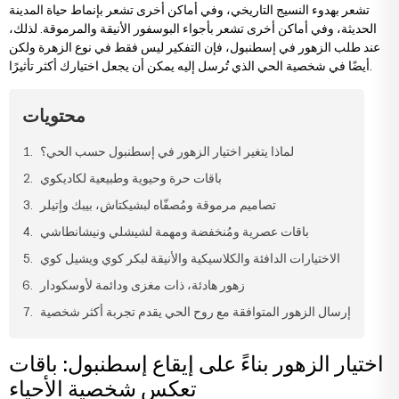
تشعر بهدوء النسيج التاريخي، وفي أماكن أخرى تشعر بإنماط حياة المدينة
يضاء
خاصة
زهور الخطوبة وعقد القران
باقات الستريليتزيا
تنسيقات الفاوانيا
رود كابتشينو
الحديثة، وفي أماكن أخرى تشعر بأجواء البوسفور الأنيقة والمرموقة. لذلك،
عند طلب الزهور في إسطنبول، فإن التفكير ليس فقط في نوع الزهرة ولكن
أيضًا في شخصية الحي الذي تُرسل إليه يمكن أن يجعل اختيارك أكثر تأثيرًا.
ردية
زهور للحبيب
باقات التوليب
تنسيقات في السلال
وانيا
محتويات
سجية
زهور للأصدقاء
باقات الفاوانيا
تنسيقات ميجا
سلقة
لماذا يتغير اختيار الزهور في إسطنبول حسب الحي؟
باقات حرة وحيوية وطبيعية لكاديكوي
نابية
زهور للمعلمين
باقات الياقوتية
تنسيقات وتصاميم فاخرة
لمون
تصاميم مرموقة ومُصفّاه لبشيكتاش، بيبك وإتيلر
باقات عصرية ومُنخفضة ومهمة لشيشلي ونيشانطاشي
لمون
زهور صدر العريس والعروس
باقات فاخرة
الاختيارات الدافئة والكلاسيكية والأنيقة لبكر كوي ويشيل كوي
زهور هادئة، ذات مغزى ودائمة لأوسكودار
وشيا
زهور للأم
باقات كبيرة
إرسال الزهور المتوافقة مع روح الحي يقدم تجربة أكثر شخصية
لونة
زهور للأب
باقات إرينغول
اختيار الزهور بناءً على إيقاع إسطنبول: باقات
تعكس شخصية الأحياء