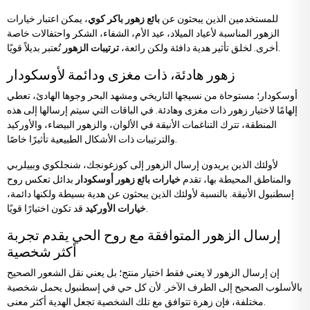
للمستخدمين الذين يبحثون عن
بائع زهور باكر كوي
، يمكن اعتبار خيارات
الزهور المناسبة لأعياد الميلاد، عيد الأم، الشفاء، الشكر واحتفالات خاصة
تُعتبر بديلاً قويًا.
أخرى. لخلق تأثير هدية دافئة ولكن رائعة،
ترتيبات الزهور
زهور هادئة، ذات مغزى ودائمة لأوسكودار
أوسكودار؛ مستوحاة من نسيجها التاريخي ومشهد البحر وجوها الهادئ، تعطي
إلهامًا لاختيار زهور ذات مغزى وهادئة. في الباقات التي سيتم إرسالها إلى هذه
المنطقة، تترك التناغمات الأنيقة في الألوان، والزهور البيضاء، والأوركيد
والترتيبات ذات الأشكال الطبيعية تأثيرًا خاصًا.
لأولئك الذين يريدون إرسال الزهور إلى كوزغونجك، شنجلكوي وبييلربي
والمناطق المحيطة بها، تقدم
خيارات بائع زهور أوسكودار
بدائل تعكس روح
إسطنبول الأنيقة. بالنسبة لأولئك الذين يبحثون عن هدية بسيطة ولكنها دائمة،
قد تكون اختيارًا قويًا.
خيارات الأوركيد
إرسال الزهور المتوافقة مع روح الحي يقدم تجربة
أكثر شخصية
إن إرسال الزهور لا يعني فقط اختيار منتج؛ بل يعني نقل الشعور الصحيح
بالأسلوب الصحيح إلى الطرف الآخر. لأن كل حي في إسطنبول يحمل شخصية
مختلفة، فإن زهرة تتوافق مع تلك الشخصية تجعل الهدية أكثر معنى.