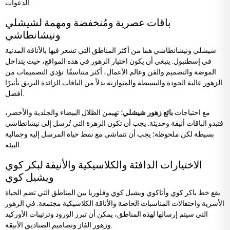
الدعوات.
باقات عصرية ومُنخفضة ومهمة لشيشلي
ونيشانطاشي
شيشلي ونيشانطاشي هما من أكثر المناطق التي تشعر فيها بالأناقة المدنية
في إسطنبول. ينبغي أن يكون اختيار الزهور في هذه المواقع، حيث يتداخل
الموضة والتصميم والفن وعالم الأعمال، أكثر متناسقًا. تؤدي التصميمات من
الزهور عالية الجودة والبسيطة والمتوازنة بدلاً من الباقات الزائدة البريق تأثيرًا
أفضل.
مع احتياجات
بائع زهور شيشلي
؛ تهيمن الظلال البيضاء والجلدية والأخضر،
فتبدو الباقات أنيقة وحديثة. يجب أن تكون الزهرة التي تُرسل إلى نيشانطاشي
بسيطة لكن ملحوظة؛ يجب أن تتماشى مع نمط حياة المرسل إليه وجمالية
البيئة.
الاختيارات الدافئة والكلاسيكية والأنيقة لبكر كوي
ويشيل كوي
يقع خط باكر كوي وأتاكوي ويشيل كوي وفلوريا بين المناطق التي تضم الحياة
الأسرية واحتفالات المناسبات الخاصة والأناقة الكلاسيكية مجتمعة. في الزهور
التي سيتم إرسالها لهذه المناطق، يمكن أن تبرز الورود وترتيبات الأوركيد
وزهور الفاز وتصاميم الصناديق الأنيقة.