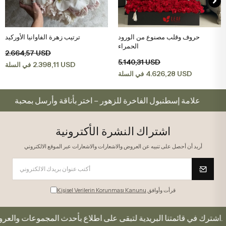
حروف وقلب مصنوع من الورود
ترتيب زهرة الفاوانيا الأوركيد
اضف الى سلة التسوق
اضف الى سلة التسوق
الحمراء
2.664,57 USD
5.140,31 USD
2.398,11 USD
في السلة
4.626,28 USD
في السلة
م
علامة إسطنبول الفاخرة للزهور – اختر بأناقة وأرسل بمحب
اشتراك النشرة الأكترونية
أريد أن أحصل على تنبيه عن العروض والاشعارات والاشعارات عبر الموقع الالكتروني
قرأت وأوافق
Kişisel Verilerin Korunması Kanunu
اشترك في قائمتنا البريدية لتبقى على اطلاع بأحدث المجموعات والعروض.