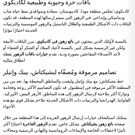
باقات حرة وحيوية وطبيعية لكاديكوي
كاديكوي؛ تعكس منطقة مودا، كاديبوستان، سعادة وسوافدي نمط حياة شاب
وديناميكي وإبداعي. في الزهور التي سيتم إرسالها لهذه المنطقة، قد تكون
الباقات ذات الأشكال الطبيعية والظلال الباستيل والزهور الموسمية والترتيبات
الحديثة اختيارًا مؤثرًا.
بالنسبة لأولئك الذين يبحثون عن
بائع زهور في كاديكوي
، تبرز الباقات الأنيقة
ولكن غير الرسمية بشكل كبير. بالنسبة لأعياد الميلاد أو الشكر أو الشفاء أو
لأحد الأصدقاء المفاجئين بصورة ودية، تقدم
خيارات باقات الزهور
نقطة
انطلاق مثالية.
تصاميم مرموقة ومُصفّاه لبشيكتاش، بيبك وإتيلر
خط بشيكتاش؛ مع بيبك وإتيلر وليفنت والمناطق المحيطة بها، تعد من بين
المنطقة الأكثر مرموقة في إسطنبول. قد تكون التصاميم الأكثر روعة وفخامة
وتوازنًا أكثر ملاءمة لإرسال الزهور إلى هذه المناطق. الأزهر البيض، الأوركيد،
الفاوانيا، الهدرانجيا والترتيبات ذات الأشكال الحديثة تتلاءم بشكل قوي مع هذه
الأجواء.
يمكنك استكشاف خيارات إرسال الزهور الفريدة إلى هذا المنطقة من خلال
صفحة
بائع زهور بشيكتاش
. بشكل خاص، تقدم
الزهور الفاخرة
اختيارًا أكثر
تأثيرًا لاحتفالات الخاصة والإيماءات الرومانسية والتهاني الرسمية ومجالات